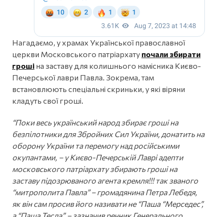
Нагадаємо, у храмах Української православної
церкви Московського патріархату
почали збирати
гроші
на заставу для колишнього намісника Києво-
Печерської лаври Павла. Зокрема, там
встановлюють спеціальні скриньки, у які віряни
кладуть свої гроші.
“Поки весь український народ збирає гроші на
безпілотники для Збройних Сил України, донатить на
оборону України та перемогу над російськими
окупантами, – у Києво-Печерській Лаврі адепти
московського патріархату збирають гроші на
заставу підозрюваного агента кремля!!! так званого
“митрополита Павла” – громадянина Петра Лебедя,
як він сам просив його називати не “Паша “Мерседес”,
а “Паша Тесла”, – зазначив речник Генерального