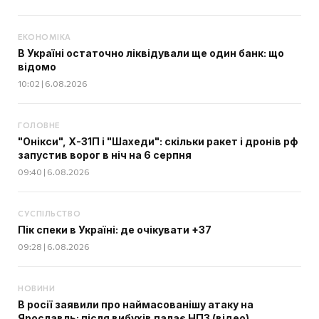
ЕКОНОМІКА
В Україні остаточно ліквідували ще один банк: що
відомо
10:02 | 6.08.2026
ГОЛОВНЕ
"Онікси", Х-31П і "Шахеди": скільки ракет і дронів рф
запустив ворог в ніч на 6 серпня
09:40 | 6.08.2026
СУСПІЛЬСТВО
Пік спеки в Україні: де очікувати +37
09:28 | 6.08.2026
НОВИНИ
В росії заявили про наймасованішу атаку на
Ярославль: після вибухів палає НПЗ (відео)