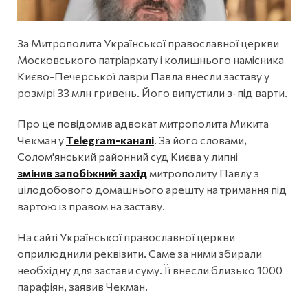
За Митрополита Української православної церкви
Московського патріархату і колишнього намісника
Києво-Печерської лаври Павла внесли заставу у
розмірі 33 млн гривень. Його випустили з-під варти.
Про це повідомив адвокат митрополита Микита
Чекман у
Telegram-каналі
. За його словами,
Солом'янський районний суд Києва у липні
змінив запобіжний захід
митрополиту Павлу з
цілодобового домашнього арешту на тримання під
вартою із правом на заставу.
На сайті Української православної церкви
оприлюднили реквізити. Саме за ними збирали
необхідну для застави суму. Її внесли близько 1000
парафіян, заявив Чекман.