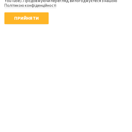
YouTube). Продовжуючи перегляд, ви погоджуєтеся з нашою
Політикою конфіденційності
Сергій Фурса
ПРИЙНЯТИ
Масовані удари балістикою не
приносять росії перемоги - Фурса
20:10 | 5.08.2026