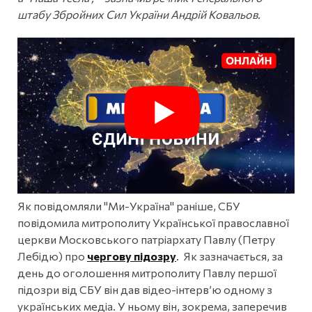
штабу Збройних Сил України Андрій Ковальов.
Як повідомляли "Ми-Україна" раніше, СБУ
повідомила митрополиту Української православної
церкви Московського патріархату Павлу (Петру
Лебідю) про
чергову підозру
. Як зазначається, за
день до оголошення митрополиту Павлу першої
підозри від СБУ він дав відео-інтерв’ю одному з
українських медіа. У ньому він, зокрема, заперечив