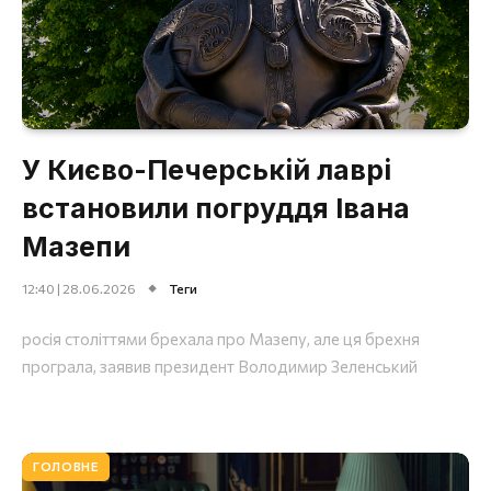
У Києво-Печерській лаврі
встановили погруддя Івана
Мазепи
12:40 | 28.06.2026
Теги
росія століттями брехала про Мазепу, але ця брехня
програла, заявив президент Володимир Зеленський
ГОЛОВНЕ