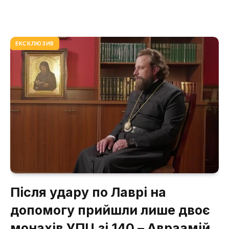
ЕКСКЛЮЗИВ
Після удару по Лаврі на
допомогу прийшли лише двоє
монахів УПЦ зі 140 – Авраамій