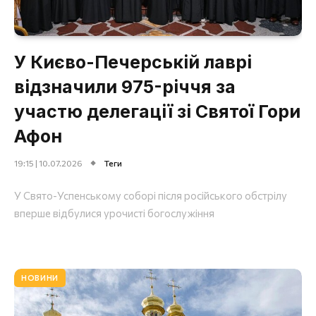
У Києво-Печерській лаврі
відзначили 975-річчя за
участю делегації зі Святої Гори
Афон
19:15 | 10.07.2026
Теги
У Свято-Успенському соборі після російського обстрілу
вперше відбулися урочисті богослужіння
НОВИНИ