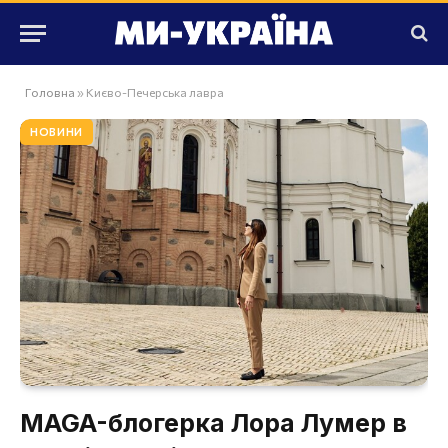
Головна
»
Києво-Печерська лавра
НОВИНИ
MAGA-блогерка Лора Лумер в