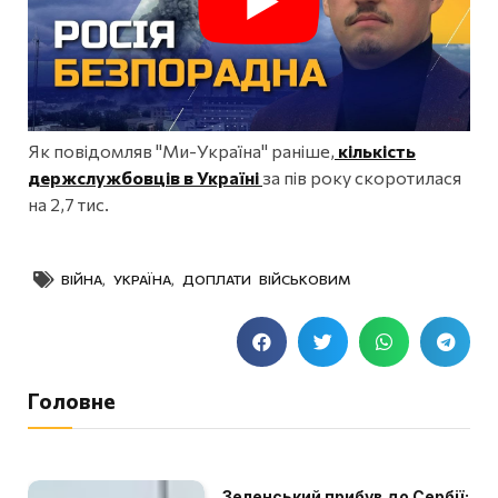
Як повідомляв "Ми-Україна" раніше,
кількість
держслужбовців в Україні
за пів року скоротилася
на 2,7 тис.
ВІЙНА
,
УКРАЇНА
,
ДОПЛАТИ ВІЙСЬКОВИМ
Головне
Зеленський прибув до Сербії: