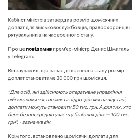
Кабінет міністрів затвердив розмір щомісячних
доплат для військовослужбовців, правоохоронців і
рятувальників на час воєнного стану.
Про це
повідомив
прем'єр-міністр Денис Шмигаль
у Telegram.
Він зауважив, що на час дії воєнного стану розмір
доплат становитиме 30 000 грн щомісяця.
"Для осіб, які здійснюють оперативне управління
військовими частинами та підрозділами на відстані,
доплати можуть становити 50 тис. грн. А для тих, хто
бере безпосередню участь у бойових діях — 100 тис.
грн", - зазначив він.
Крім того, встановлено щомісячні доплати для