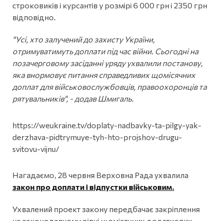
строковиків і курсантів у розмірі 6 000 грн і 2350 грн
відповідно.
"Усі, хто залучений до захисту України,
отримуватимуть доплати під час війни. Сьогодні на
позачерговому засіданні уряду ухвалили постанову,
яка внормовує питання справедливих щомісячних
доплат для військовослужбовців, правоохоронців та
рятувальників", - додав Шмигаль.
https://weukraine.tv/doplaty-nadbavky-ta-pilgy-yak-
derzhava-pidtrymuye-tyh-hto-projshov-drugu-
svitovu-vijnu/
Нагадаємо, 28 червня Верховна Рада ухвалила
закон про доплати і відпустки військовим.
Ухвалений проект закону передбачає закріплення
на законодавчому рівні щомісячних додаткових