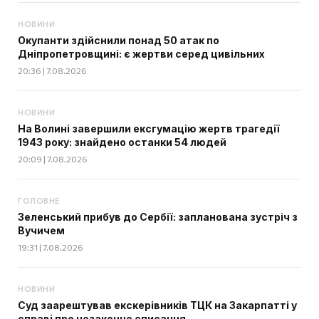
НОВИНИ
Окупанти здійснили понад 50 атак по
Дніпропетровщині: є жертви серед цивільних
20:36 | 7.08.2026
НОВИНИ
На Волині завершили ексгумацію жертв трагедії
1943 року: знайдено останки 54 людей
20:09 | 7.08.2026
ГОЛОВНЕ
Зеленський прибув до Сербії: запланована зустріч з
Вучичем
19:31 | 7.08.2026
НОВИНИ
Суд заарештував екскерівників ТЦК на Закарпатті у
справі про незаконне списання