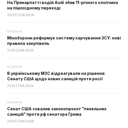
На Прикарпатті водій Audi збив 11-річного хлопчика
на пішохідному переході
22:33 | 7.08.2026
НОВИНИ
Міноборони реформує систему харчування ЗСУ: нові
правила закупівель
21:55 | 7.08.2026
НОВИНИ
В українському МЗС відреагували на рішення
Сенату США щодо нових санкцій проти росії
21:32 | 7.08.2026
НОВИНИ
Сенат США схвалив законопроєкт "пекельних
санкцій" проти рф сенатора Грема
21:00 | 7.08.2026