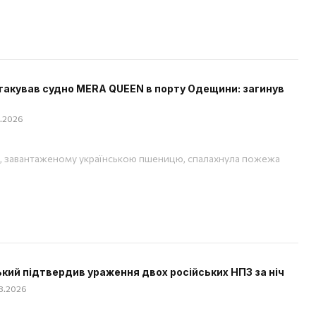
такував судно MERA QUEEN в порту Одещини: загинув
08.2026
, завантаженому українською пшеницю, спалахнула пожежа
кий підтвердив ураження двох російських НПЗ за ніч
08.2026