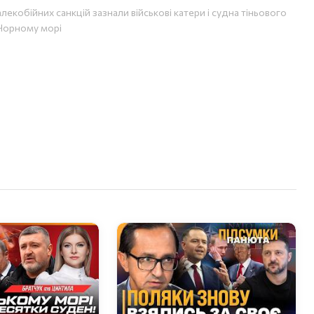
лекобійних санкцій зазнали військові катери і судна тіньового
Чорному морі