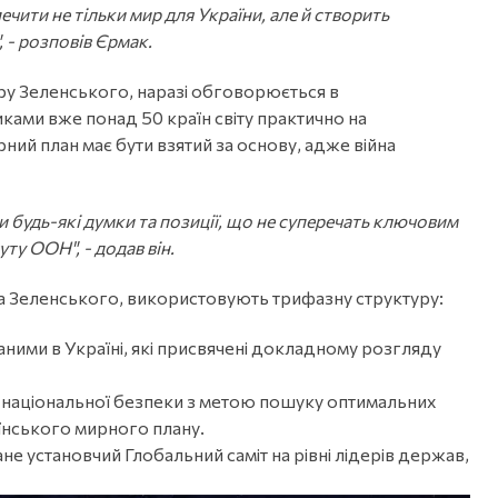
ити не тільки мир для України, але й створить
, - розповів Єрмак.
у Зеленського, наразі обговорюється в
ками вже понад 50 країн світу практично на
ий план має бути взятий за основу, адже війна
и будь-які думки та позиції, що не суперечать ключовим
у ООН", - додав він.
а Зеленського, використовують трифазну структуру:
аними в Україні, які присвячені докладному розгляду
в з національної безпеки з метою пошуку оптимальних
їнського мирного плану.
 установчий Глобальний саміт на рівні лідерів держав,