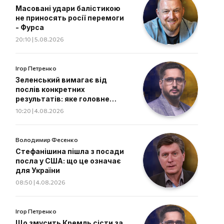
Масовані удари балістикою
не приносять росії перемоги
- Фурса
20:10 | 5.08.2026
Ігор Петренко
Зеленський вимагає від
послів конкретних
результатів: яке головне
завдання дипломатів
10:20 | 4.08.2026
Володимир Фесенко
Стефанішина пішла з посади
посла у США: що це означає
для України
08:50 | 4.08.2026
Ігор Петренко
Що змусить Кремль сісти за