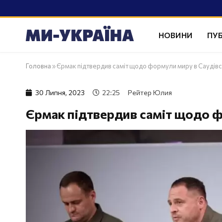
НОВИНИ
ПУБ
Головна
»
Єрмак підтвердив саміт щодо формули миру в Саудівсь
30 Липня, 2023
22:25
Рейтер Юлия
Єрмак підтвердив саміт щодо ф