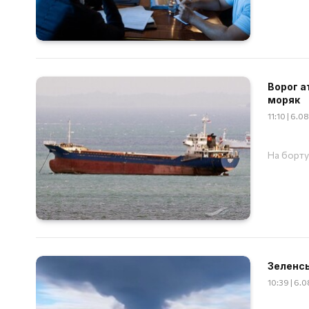
Ворог а
моряк
11:10 | 6.
На борту
Зеленсь
10:39 | 6.