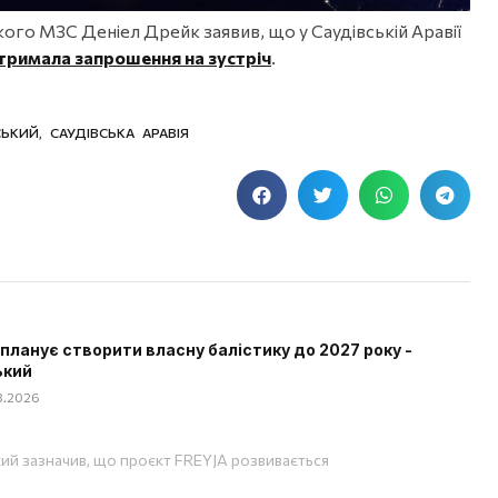
кого МЗС Деніел Дрейк заявив, що у Саудівській Аравії
тримала запрошення на зустріч
.
СЬКИЙ
,
САУДІВСЬКА АРАВІЯ
 планує створити власну балістику до 2027 року -
ький
08.2026
ий зазначив, що проєкт FREYJA розвивається