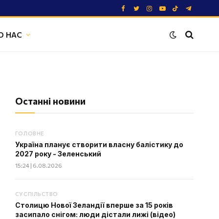
Facebook
Twitter
Instagram
YouTube
TikTok
Telegram
О НАС
Останні новини
ГОЛОВНЕ
Україна планує створити власну балістику до
2027 року - Зеленський
15:24 | 6.08.2026
СУСПІЛЬСТВО
Столицю Нової Зеландії вперше за 15 років
засипало снігом: люди дістали лижі (відео)