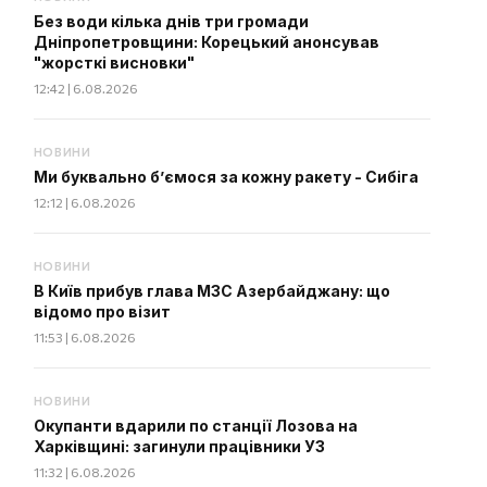
Без води кілька днів три громади
Дніпропетровщини: Корецький анонсував
"жорсткі висновки"
12:42 | 6.08.2026
НОВИНИ
Ми буквально б’ємося за кожну ракету - Сибіга
12:12 | 6.08.2026
НОВИНИ
В Київ прибув глава МЗС Азербайджану: що
відомо про візит
11:53 | 6.08.2026
НОВИНИ
Окупанти вдарили по станції Лозова на
Харківщині: загинули працівники УЗ
11:32 | 6.08.2026