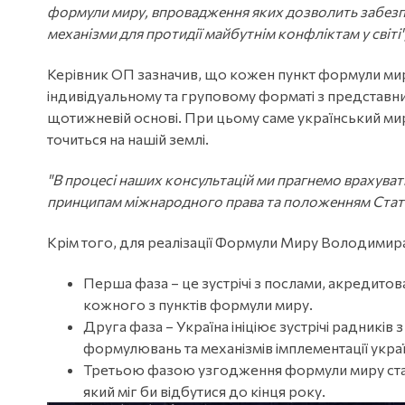
формули миру, впровадження яких дозволить забезпеч
механізми для протидії майбутнім конфліктам у світі"
Керівник ОП зазначив, що кожен пункт формули мир
індивідуальному та груповому форматі з представни
щотижневій основі. При цьому саме український мирн
точиться на нашій землі.
"В процесі наших консультацій ми прагнемо врахуват
принципам міжнародного права та положенням Статут
Крім того, для реалізації Формули Миру Володимир
Перша фаза – це зустрічі з послами, акредитов
кожного з пунктів формули миру.
Друга фаза – Україна ініціює зустрічі радникі
формулювань та механізмів імплементації укра
Третьою фазою узгодження формули миру стане
який міг би відбутися до кінця року.