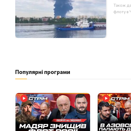
Також да
флоту в 
Популярні програми