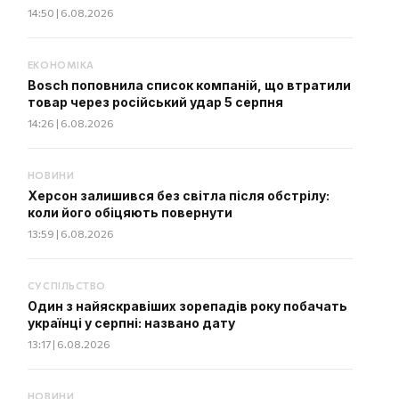
14:50 | 6.08.2026
ЕКОНОМІКА
Bosch поповнила список компаній, що втратили
товар через російський удар 5 серпня
14:26 | 6.08.2026
НОВИНИ
Херсон залишився без світла після обстрілу:
коли його обіцяють повернути
13:59 | 6.08.2026
СУСПІЛЬСТВО
Один з найяскравіших зорепадів року побачать
українці у серпні: названо дату
13:17 | 6.08.2026
НОВИНИ