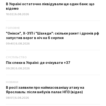
В Україні остаточно ліквідували ще один банк: що
відомо
10:02 | 6.08.2026
ГОЛОВНЕ
"Онікси", Х-31П і "Шахеди": скільки ракет і дронів рф
запустив ворог в ніч на 6 серпня
09:40 | 6.08.2026
СУСПІЛЬСТВО
Пік спеки в Україні: де очікувати +37
09:28 | 6.08.2026
НОВИНИ
В росії заявили про наймасованішу атаку на
Ярославль: після вибухів палає НПЗ (відео)
08:51 | 6.08.2026