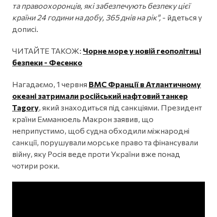
та правоохоронців, які забезпечують безпеку цієї
країни 24 години на добу, 365 днів на рік",
- йдеться у
дописі.
ЧИТАЙТЕ ТАКОЖ:
Чорне море у новій геополітиці
безпеки - Фесенко
Нагадаємо, 1 червня
ВМС Франції в Атлантичному
океані затримали російський нафтовий танкер
Tagorу
, який знаходиться під санкціями. Президент
країни Емманюель Макрон заявив, що
неприпустимо, щоб судна обходили міжнародні
санкції, порушували морське право та фінансували
війну, яку Росія веде проти України вже понад
чотири роки.