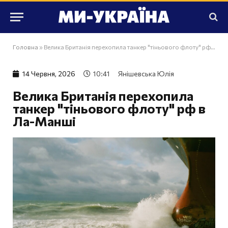
Головна
»
Велика Британія перехопила танкер "тіньового флоту" рф в Ла-Манші
14 Червня, 2026
10:41
Янішевська Юлія
Велика Британія перехопила
танкер "тіньового флоту" рф в
Ла-Манші