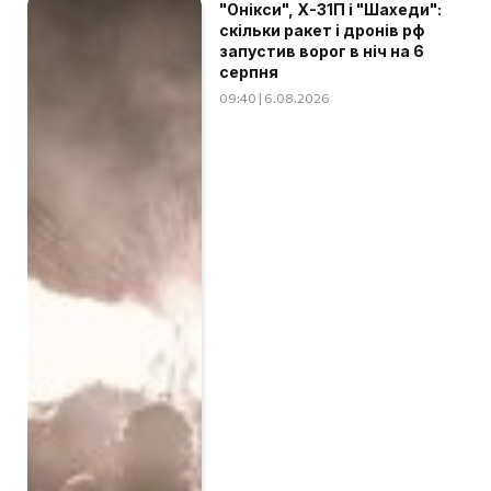
"Онікси", Х-31П і "Шахеди":
скільки ракет і дронів рф
запустив ворог в ніч на 6
серпня
09:40 | 6.08.2026