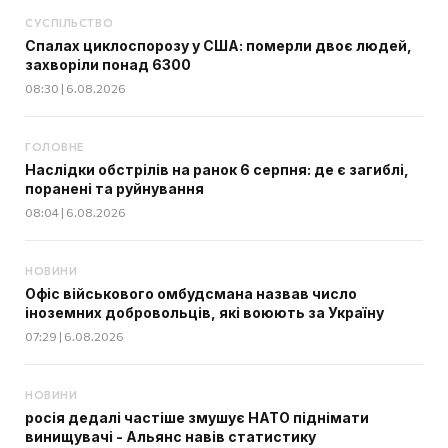
СУСПІЛЬСТВО
Спалах циклоспорозу у США: померли двоє людей,
захворіли понад 6300
08:30 | 6.08.2026
ГОЛОВНЕ
Наслідки обстрілів на ранок 6 серпня: де є загиблі,
поранені та руйнування
08:04 | 6.08.2026
НОВИНИ
Офіс військового омбудсмана назвав число
іноземних добровольців, які воюють за Україну
07:29 | 6.08.2026
НОВИНИ
росія дедалі частіше змушує НАТО піднімати
винищувачі - Альянс навів статистику