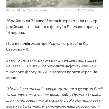
Фото: https://www.pexels.com/uk-ua/photo/11774985/
Збройні сили Великої Британії перехопили танкер
російського "тіньового флоту" в Ла-Манші зранку,
14 червня.
Про це
повідомив
прем'єр-міністр країни Кір
Стармер у Х.
За його словами, рано-вранці у неділю від віддав
наказав ЗС Британії перехопити нафтовий танкер
тіньового флоту, який намагався пройти через Ла-
Манш.
"Ця успішна операція завдає ще одного удару по Росії
та нагадує тим, хто підживлює війну Путіна в Україні,
що ми не дозволимо їм сховатися. Я хочу подякувати
всім, хто брав участь, включаючи наші Збройні сили