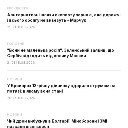
ЕКСКЛЮЗИВ
Альтернативні шляхи експорту зерна є, але дорожчі
і всього обсягу не вивезуть - Марчук
21:08 | 8.08.2026
ГОЛОВНЕ
"Вони не маленька росія": Зеленський заявив, що
Сербія відходить від впливу Москви
21:03 | 8.08.2026
НОВИНИ
У Броварах 13-річну дівчинку вдарило струмом на
потязі: в якому вона стані
20:27 | 8.08.2026
НОВИНИ
Чий дрон вибухнув в Болгарії: Міноборони і ЗМІ
назвали різні версії