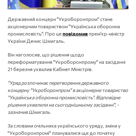
Державний концерн "Укроборонпром" стане
акціонерним товариством "Українська оборонна
промисловість". Про це
повідомив
прем'єр-міністр
України Денис Шмигаль.
Він наголосив, що рішення щодо
переформатування "Укроборонпрому" на засіданні
21 березня ухвалив Кабінет Міністрів.
"Уряд розпочинає перетворення державного
концерну "Укроборонпром" в акціонерне товариство
"Українська оборонна промисловість". Відповідне
рішення ухвалили на сьогоднішньому засіданні", -
зазначив Шмигаль.
За словами очільника українського уряду, зміни у
"Укроборонпромі" планувалися ще до початку