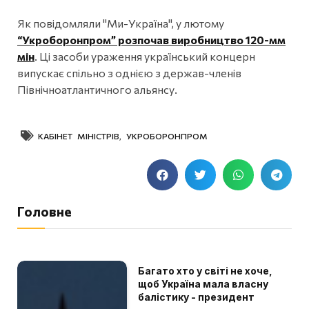
Як повідомляли "Ми-Україна", у лютому
“Укроборонпром” розпочав виробництво 120-мм
мін
. Ці засоби ураження український концерн
випускає спільно з однією з держав-членів
Північноатлантичного альянсу.
КАБІНЕТ МІНІСТРІВ
,
УКРОБОРОНПРОМ
Головне
Багато хто у світі не хоче,
щоб Україна мала власну
балістику - президент