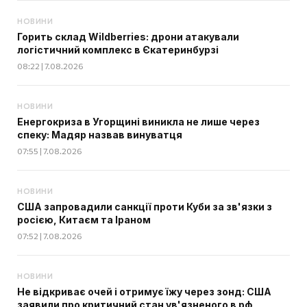
НОВИНИ
Горить склад Wildberries: дрони атакували
логістичний комплекс в Єкатеринбурзі
08:22 | 7.08.2026
НОВИНИ
Енергокриза в Угорщині виникла не лише через
спеку: Мадяр назвав винуватця
07:55 | 7.08.2026
НОВИНИ
США запровадили санкції проти Куби за зв'язки з
росією, Китаєм та Іраном
07:52 | 7.08.2026
НОВИНИ
Не відкриває очей і отримує їжу через зонд: США
заявили про критичний стан ув'язненого в рф