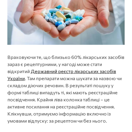
Враховуючи те, що близько 60% лікарських засобів
зараз є рецептурними, у нагоді може стати
відкритий
Державний реєстр лікарських засобів
України
. Там препарати можна шукати за назвою чи
складом діючих речовин. В результаті пошуку у
формі таблиці випадуть ті, які мають реєстраційне
посвідчення. Крайня ліва колонка таблиці – це
активне посилання на реєстраційне посвідчення.
Клікнувши, отримуємо інформацію включно із
умовами відпуску: за рецептом чи без нього.