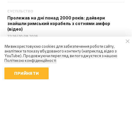
СУСПІЛЬСТВО
Пролежав на дні понад 2000 років: дайвери
знайшли римський корабель з сотнями амфор
(відео)
22:26 | 10.08.2026
Ми використовуємо cookies для забезпечення роботи сайту,
аналітики та показу вбудованого контенту (наприклад, відео з
ГОЛОВНЕ
YouTube). Продовжуючи перегляд, ви погоджуєтеся з нашою
Росіяни вперше не можуть воювати без добавок
Політикою конфіденційності
КНДР - головне зі звернення Зеленського
22:00 | 10.08.2026
ПРИЙНЯТИ
НОВИНИ
Херсон частково знеструмлений після обстрілу: є
проблеми з водою
21:41 | 10.08.2026
НОВИНИ