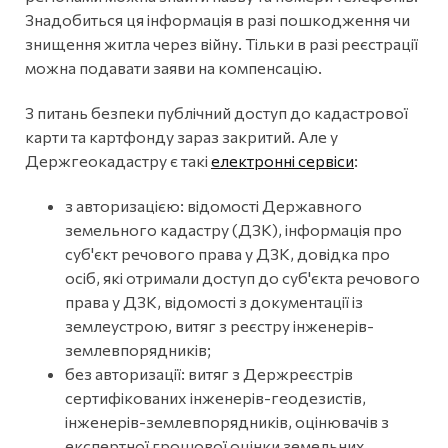
Знадобиться ця інформація в разі пошкодження чи
знищення житла через війну. Тільки в разі реєстрації
можна подавати заяви на компенсацію.
З питань безпеки публічний доступ до кадастрової
карти та картфонду зараз закритий. Але у
Держгеокадастру є такі
електронні сервіси
:
з авторизацією: відомості Державного
земельного кадастру (ДЗК), інформація про
суб'єкт речового права у ДЗК, довідка про
осіб, які отримали доступ до суб'єкта речового
права у ДЗК, відомості з документації із
землеустрою, витяг з реєстру інженерів-
землевпорядників;
без авторизації: витяг з Держреєстрів
сертифікованих інженерів-геодезистів,
інженерів-землевпорядників, оцінювачів з
експертної грошової оцінки земельних