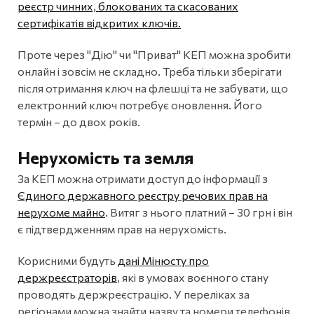
реєстр чинних, блокованих та скасованих
сертифікатів відкритих ключів.
Проте через "Дію" чи "Приват" КЕП можна зробити
онлайн і зовсім не складно. Треба тільки зберігати
після отримання ключ на флешці та не забувати, що
електронний ключ потребує оновлення. Його
термін – до двох років.
Нерухомість та земля
За КЕП можна отримати доступ до інформації з
Єдиного державного реєстру речових прав на
нерухоме майно
. Витяг з нього платний – 30 грн і він
є підтвердженням прав на нерухомість.
Корисними будуть
дані Мінюсту про
держреєстраторів
, які в умовах воєнного стану
проводять держреєстрацію. У переліках за
регіонами можна знайти назву та номери телефонів.