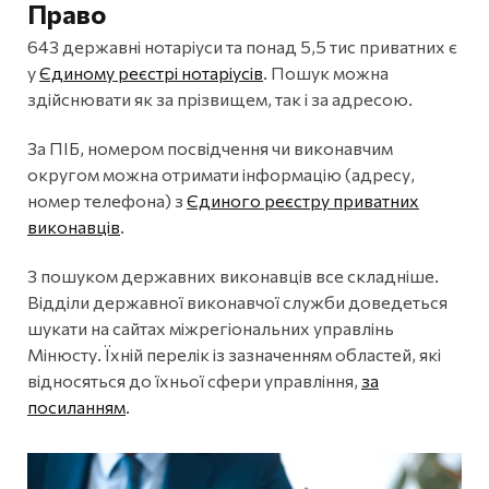
Право
643 державні нотаріуси та понад 5,5 тис приватних є
у
Єдиному реєстрі нотаріусів
. Пошук можна
здійснювати як за прізвищем, так і за адресою.
За ПІБ, номером посвідчення чи виконавчим
округом можна отримати інформацію (адресу,
номер телефона) з
Єдиного реєстру приватних
виконавців
.
З пошуком державних виконавців все складніше.
Відділи державної виконавчої служби доведеться
шукати на сайтах міжрегіональних управлінь
Мінюсту. Їхній перелік із зазначенням областей, які
відносяться до їхньої сфери управління,
за
посиланням
.