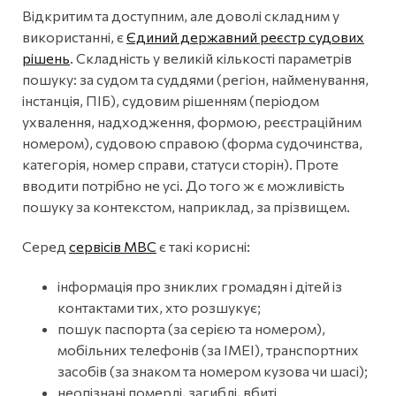
Відкритим та доступним, але доволі складним у
використанні, є
Єдиний державний реєстр судових
рішень
. Складність у великій кількості параметрів
пошуку: за судом та суддями (регіон, найменування,
інстанція, ПІБ), судовим рішенням (періодом
ухвалення, надходження, формою, реєстраційним
номером), судовою справою (форма судочинства,
категорія, номер справи, статуси сторін). Проте
вводити потрібно не усі. До того ж є можливість
пошуку за контекстом, наприклад, за прізвищем.
Серед
сервісів МВС
є такі корисні:
інформація про зниклих громадян і дітей із
контактами тих, хто розшукує;
пошук паспорта (за серією та номером),
мобільних телефонів (за ІМЕІ), транспортних
засобів (за знаком та номером кузова чи шасі);
неопізнані померлі, загиблі, вбиті.