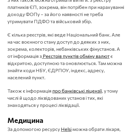
платників ЄП, зокрема, він потрібен при нарахуванні
доходу ФОПу – за його наявності не треба
утримувати ПДФО та військовий збір.
Є кілька реєстрів, які веде Національний банк. Але
на час воєнного стану доступ до деяких з них,
зокрема, колекторів, небанківських фінустанов. А
от інформація з
Реєстрів пунктів обміну валют
є
відкритою, доступною та оновлюється. Там можна
знайти коди НБУ, ЄДРПОУ, індекс, адресу,
населений пункт.
Також є інформація
про банківські ліцензії
, у тому
числі й щодо ліквідованих установ і тих, які
знаходяться у процесі ліквідації.
Медицина
За допомогою ресурсу
Helsi
можна обрати лікаря,