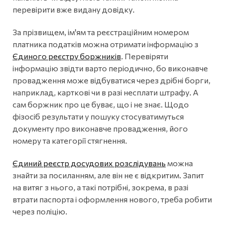
перевірити вже видану довідку.
За прізвищем, ім'ям та реєстраційним номером
платника податків можна отримати інформацію з
Єдиного реєстру боржників
. Перевіряти
інформацію звідти варто періодично, бо виконавче
провадження може відбуватися через дрібні борги,
наприклад, карткові чи в разі несплати штрафу. А
сам боржник про це буває, що і не знає. Щодо
фізосіб результати у пошуку стосуватимуться
документу про виконавче провадження, його
номеру та категорії стягнення.
Єдиний реєстр досудових розслідувань
можна
знайти за посиланням, але він не є відкритим. Запит
на витяг з нього, а такі потрібні, зокрема, в разі
втрати паспорта і оформлення нового, треба робити
через поліцію.