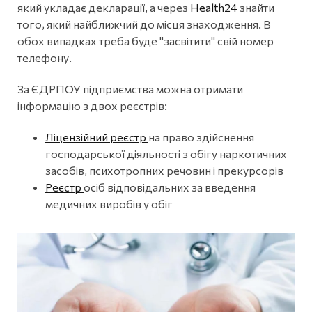
який укладає декларації, а через
Health24
знайти
того, який найближчий до місця знаходження. В
обох випадках треба буде "засвітити" свій номер
телефону.
За ЄДРПОУ підприємства можна отримати
інформацію з двох реєстрів:
Ліцензійний реєстр
на право здійснення
господарської діяльності з обігу наркотичних
засобів, психотропних речовин і прекурсорів
Реєстр
осіб відповідальних за введення
медичних виробів у обіг