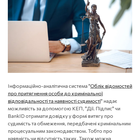
Інформаційно-аналітична система "
Облік відомостей
про притягнення особи до кримінальної
відповідальності та наявності судимості
" надає
можливість за допомогою КЕП, "Дії. Підпис" чи
BankID отримати довідку у формі витягу про
судимість та обмеження, передбачені кримінальним
процесуальним законодавством. Тобто про
наявність чи відсутність таких. Також можна