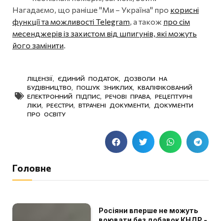
Нагадаємо, що раніше "Ми – Україна" про
корисні
функції та можливості Telegram
, а також
про сім
месенджерів із захистом від шпигунів, які можуть
його замінити
.
ЛІЦЕНЗІЇ
,
ЄДИНИЙ ПОДАТОК
,
ДОЗВОЛИ НА
БУДІВНИЦТВО
,
ПОШУК ЗНИКЛИХ
,
КВАЛІФІКОВАНИЙ
ЕЛЕКТРОННИЙ ПІДПИС
,
РЕЧОВІ ПРАВА
,
РЕЦЕПТУРНІ
ЛІКИ
,
РЕЄСТРИ
,
ВТРАЧЕНІ ДОКУМЕНТИ
,
ДОКУМЕНТИ
ПРО ОСВІТУ
Головне
Росіяни вперше не можуть
воювати без добавок КНДР -