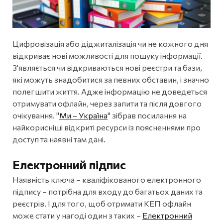
Цифровізація або діджиталізація чи не кожного дня
відкриває нові можливості для пошуку інформації.
З'являється чи відкриваються нові реєстри та бази,
які можуть знадобитися за певних обставин, і значно
полегшити життя. Адже інформацію не доведеться
отримувати офлайн, через запити та після довгого
очікування. "
Ми – Україна
" зібрав посилання на
найкорисніші відкриті ресурси із поясненнями про
доступ та наявні там дані.
Електронний підпис
Наявність ключа – кваліфікованого електронного
підпису – потрібна для входу до багатьох даних та
реєстрів. І для того, щоб отримати КЕП офлайн
може стати у нагоді один з таких –
Електронний