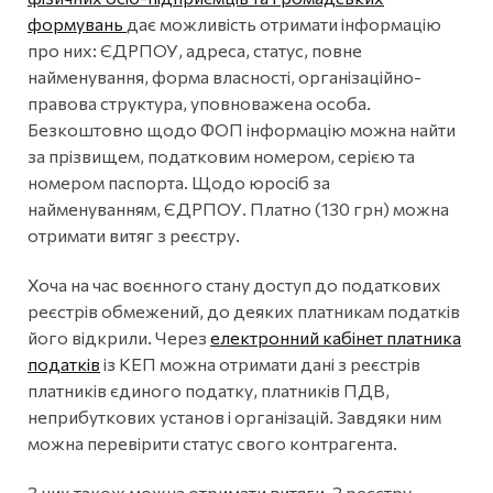
формувань
дає можливість отримати інформацію
про них: ЄДРПОУ, адреса, статус, повне
найменування, форма власності, організаційно-
правова структура, уповноважена особа.
Безкоштовно щодо ФОП інформацію можна найти
за прізвищем, податковим номером, серією та
номером паспорта. Щодо юросіб за
найменуванням, ЄДРПОУ. Платно (130 грн) можна
отримати витяг з реєстру.
Хоча на час воєнного стану доступ до податкових
реєстрів обмежений, до деяких платникам податків
його відкрили. Через
електронний кабінет платника
податків
із КЕП можна отримати дані з реєстрів
платників єдиного податку, платників ПДВ,
неприбуткових установ і організацій. Завдяки ним
можна перевірити статус свого контрагента.
З них також можна отримати витяги. З реєстру