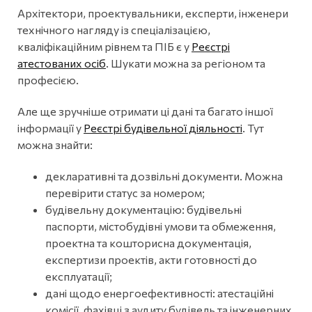
Архітектори, проектувальники, експерти, інженери
технічного нагляду із спеціалізацією,
кваліфікаційним рівнем та ПІБ є у
Реєстрі
атестованих осіб
. Шукати можна за регіоном та
професією.
Але ще зручніше отримати ці дані та багато іншої
інформації у
Реєстрі будівельної діяльності
. Тут
можна знайти:
декларативні та дозвільні документи. Можна
перевірити статус за номером;
будівельну документацію: будівельні
паспорти, містобудівні умови та обмеження,
проектна та кошторисна документація,
експертизи проектів, акти готовності до
експлуатації;
дані щодо енергоефективності: атестаційні
комісії, фахівці з аудиту будівель та інженерних