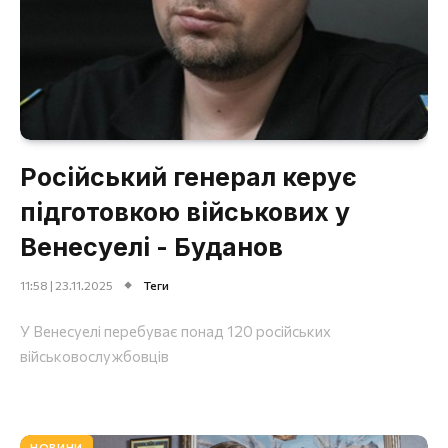
Російський генерал керує
підготовкою військових у
Венесуелі - Буданов
11:58 | 23.11.2025
Теги
У Венесуелі перебуває понад 120 російських
військовослужбовців
НОВИНИ