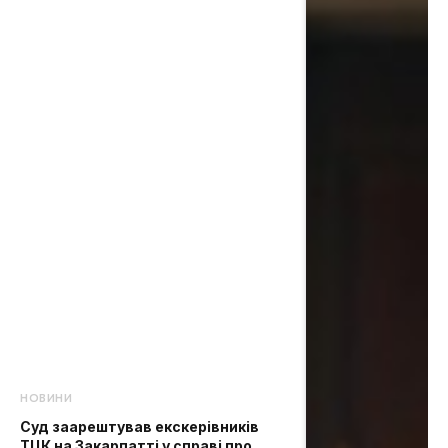
НОВИНИ
Суд заарештував екскерівників
ТЦК на Закарпатті у справі про