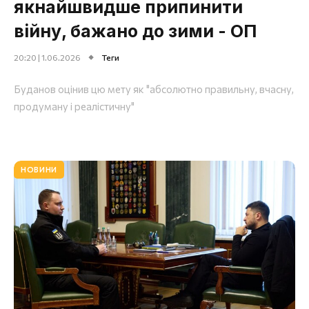
якнайшвидше припинити
війну, бажано до зими - ОП
20:20 | 1.06.2026
Теги
Буданов оцінив цю мету як "абсолютно правильну, вчасну,
продуману і реалістичну"
НОВИНИ