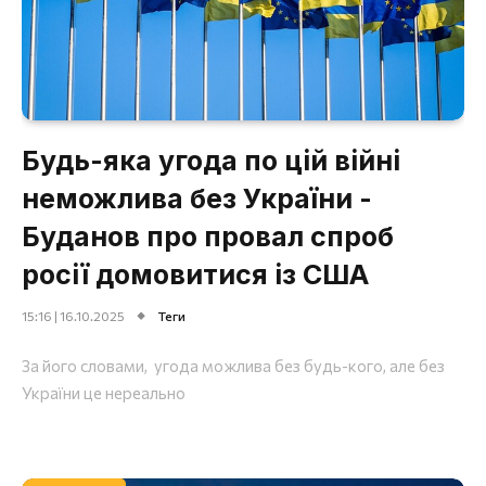
Будь-яка угода по цій війні
неможлива без України -
Буданов про провал спроб
росії домовитися із США
15:16 | 16.10.2025
Теги
За його словами, угода можлива без будь-кого, але без
України це нереально