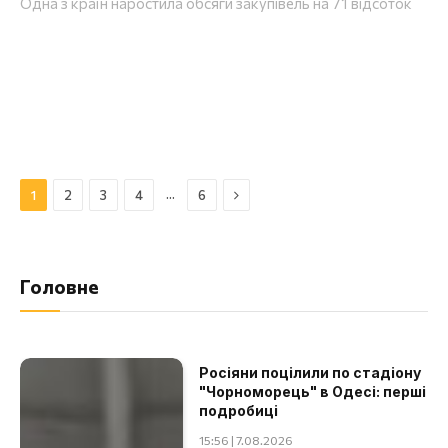
Одна з країн наростила обсяги закупівель на 71 відсоток
Далі
…
1
2
3
4
6
Головне
Росіяни поцілили по стадіону
"Чорноморець" в Одесі: перші
подробиці
15:56 | 7.08.2026