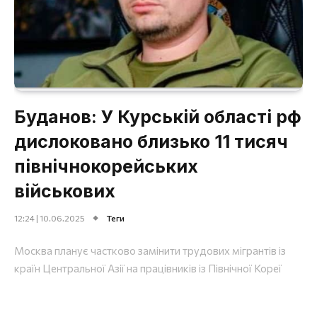
Буданов: У Курській області рф
дислоковано близько 11 тисяч
північнокорейських
військових
12:24 | 10.06.2025
Теги
Москва планує частково замінити трудових мігрантів із
країн Центральної Азії на працівників із Північної Кореї