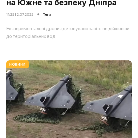
на Южне та безпеку Дніпра
11:25 | 2.07.2025
Теги
Експериментальні дрони здетонували навіть не дійшовши
до територіальних вод
НОВИНИ