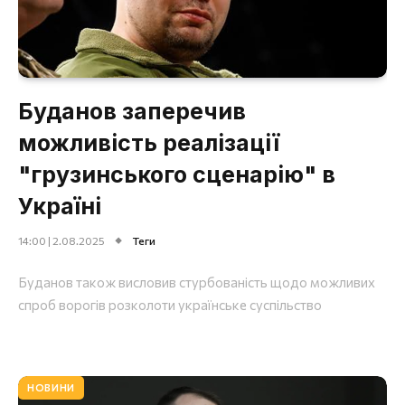
Буданов заперечив
можливість реалізації
"грузинського сценарію" в
Україні
14:00 | 2.08.2025
Теги
Буданов також висловив стурбованість щодо можливих
спроб ворогів розколоти українське суспільство
НОВИНИ