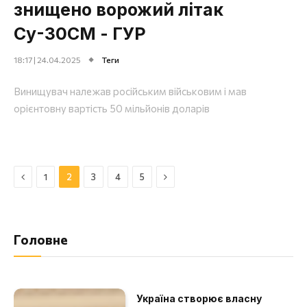
знищено ворожий літак
Су-30СМ - ГУР
18:17 | 24.04.2025
Теги
Винищувач належав російським військовим і мав
орієнтовну вартість 50 мільйонів доларів
Назад
Далі
1
2
3
4
5
Головне
Україна створює власну