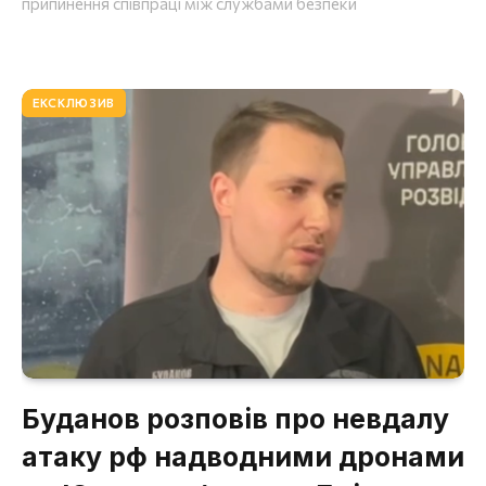
припинення співпраці між службами безпеки
ЕКСКЛЮЗИВ
Буданов розповів про невдалу
атаку рф надводними дронами