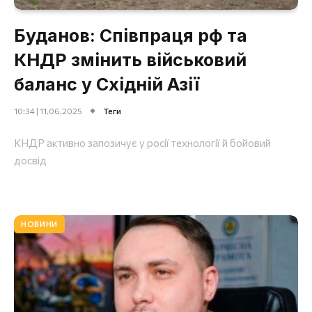
Буданов: Співпраця рф та
КНДР змінить військовий
баланс у Східній Азії
10:34 | 11.06.2025
Теги
КНДР активно запозичує у росії технології й бойовий
досвід
НОВИНИ