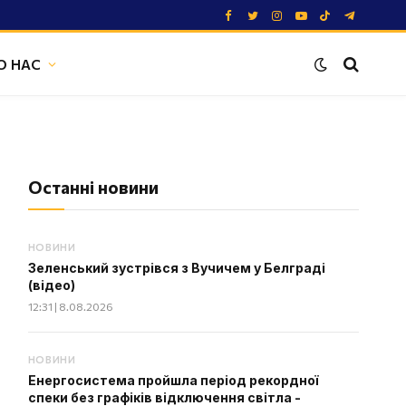
Facebook
Twitter
Instagram
YouTube
TikTok
Telegram
О НАС
Останні новини
НОВИНИ
Зеленський зустрівся з Вучичем у Белграді
(відео)
12:31 | 8.08.2026
НОВИНИ
Енергосистема пройшла період рекордної
спеки без графіків відключення світла -