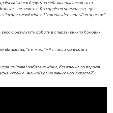
країнські жінки беруть на себе відповідальність та
безпека – не виняток. Я з гордістю промовляю, що в
івтори тисячі жінок, і їхня кількість постійно зростає",
 високі результати роботи в оперативних та бойових
ку відомства. Тотемом ГУР є сова з мечем, що
мудра, смілива і озброєна жінка, безжальна до ворогів.
тнє України - вільної країни рівних можливостей", –