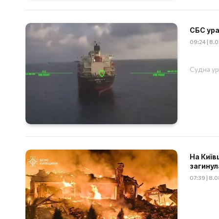
СБС ура
09:24 | 8.
Судна ур
На Київ
загинул
07:39 | 8.