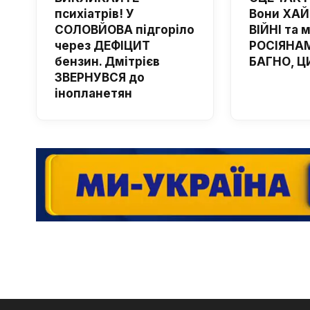
психіатрів! У
Вони ХА
СОЛОВЙОВА підгоріло
ВІЙНІ та 
через ДЕФІЦИТ
РОСІЯНАМ
бензин. Дмітрієв
БАГНО, Ц
ЗВЕРНУВСЯ до
інопланетян