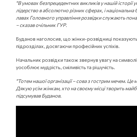
"В умовах безпрецедентних викликів у нашій історії у
лідерство в абсолютно різних сферах, і національна 
лавах Головного управління розвідки служають понад п
– сказав очільник ГУР.
Буданов наголосив, що жінки-розвідниці показують
підрозділах, досягаючи професійних успіхів.
Начальник розвідки також звернув увагу на символі
уособлює мудрість, сміливість та рішучість.
"Тотем нашої організації – сова з гострим мечем. Це 
Дякую усім жінкам, хто на своєму місці творить майбу
підсумував Буданов.