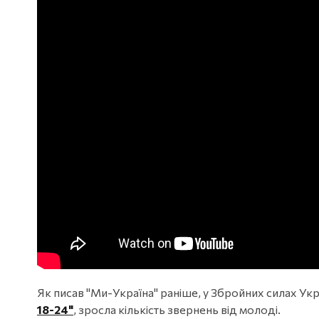
Як писав "Ми-Україна" раніше, у Збройних силах Укр
18-24"
, зросла кількість звернень від молоді.