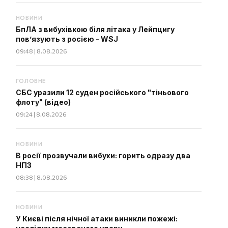
НОВИНИ
БпЛА з вибухівкою біля літака у Лейпцигу
пов’язують з росією - WSJ
09:48 | 8.08.2026
ГОЛОВНЕ
СБС уразили 12 суден російського "тіньового
флоту" (відео)
09:24 | 8.08.2026
НОВИНИ
В росії прозвучали вибухи: горить одразу два
НПЗ
08:38 | 8.08.2026
НОВИНИ
У Києві після нічної атаки виникли пожежі: