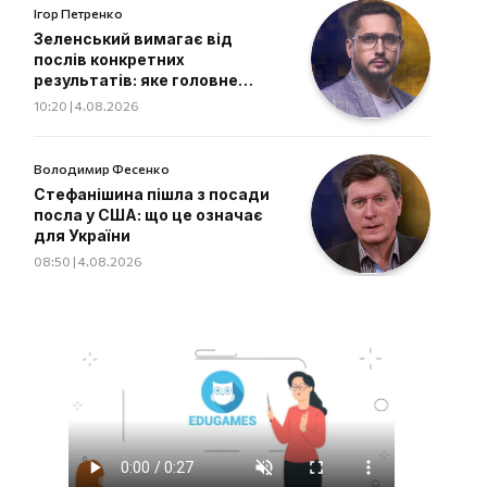
Ігор Петренко
Зеленський вимагає від
послів конкретних
результатів: яке головне
завдання дипломатів
10:20 | 4.08.2026
Володимир Фесенко
Стефанішина пішла з посади
посла у США: що це означає
для України
08:50 | 4.08.2026