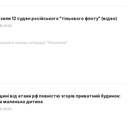
зили 12 суден російського "тіньового флоту" (відео)
08.2026
азили в межах операції "Молочка"
щині від атаки рф повністю згорів приватний будинок:
а маленька дитина
08.2026