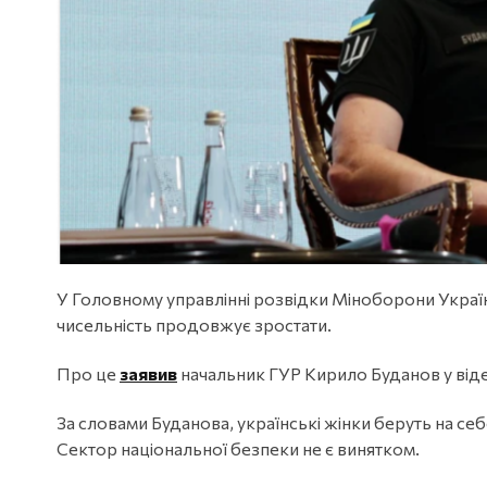
У Головному управлінні розвідки Міноборони Україн
чисельність продовжує зростати.
Про це
заявив
начальник ГУР Кирило Буданов у від
За словами Буданова, українські жінки беруть на себ
Сектор національної безпеки не є винятком.