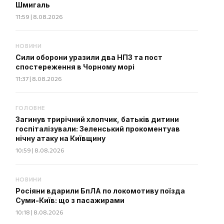
Шмигаль
11:59 | 8.08.2026
НОВИНИ
Сили оборони уразили два НПЗ та пост
спостереження в Чорному морі
11:37 | 8.08.2026
ГОЛОВНЕ
Загинув трирічний хлопчик, батьків дитини
госпіталізували: Зеленський прокоментуав
нічну атаку на Київщину
10:59 | 8.08.2026
НОВИНИ
Росіяни вдарили БпЛА по локомотиву поїзда
Суми-Київ: що з пасажирами
10:18 | 8.08.2026