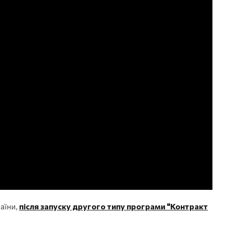
аїни,
після запуску другого типу програми "Контракт