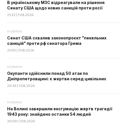
В українському МЗС відреагували на рішення
Сенату США щодо нових санкцій проти росії
21:32 | 7.08.2026
НОВИНИ
Сенат США схвалив законопроєкт "пекельних
санкцій" проти рф сенатора Грема
21:00 | 7.08.2026
НОВИНИ
Окупанти здійснили понад 50 атак по
Дніпропетровщині: є жертви серед цивільних
20:36 | 7.08.2026
НОВИНИ
На Волині завершили ексгумацію жертв трагедії
1943 року: знайдено останки 54 людей
20:09 | 7.08.2026