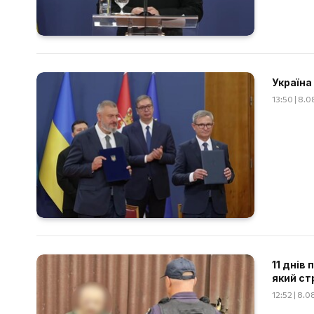
Україна
13:50 | 8.
11 днів
який ст
12:52 | 8.