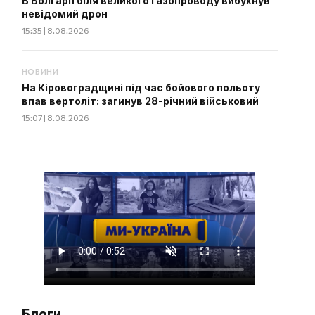
В Болгарії біля великого газопроводу вибухнув
невідомий дрон
15:35 | 8.08.2026
НОВИНИ
На Кіровоградщині під час бойового польоту
впав вертоліт: загинув 28-річний військовий
15:07 | 8.08.2026
Блоги