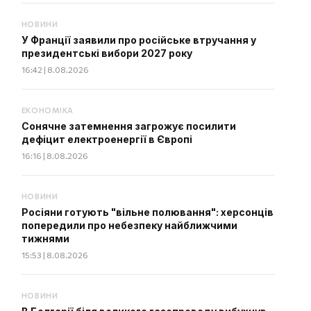
НОВИНИ
У Франції заявили про російське втручання у
президентські вибори 2027 року
16:42 | 8.08.2026
ЕКОНОМІКА
Сонячне затемнення загрожує посилити
дефіцит електроенергії в Європі
16:16 | 8.08.2026
НОВИНИ
Росіяни готують "вільне полювання": херсонців
попередили про небезпеку найближчими
тижнями
15:53 | 8.08.2026
НОВИНИ