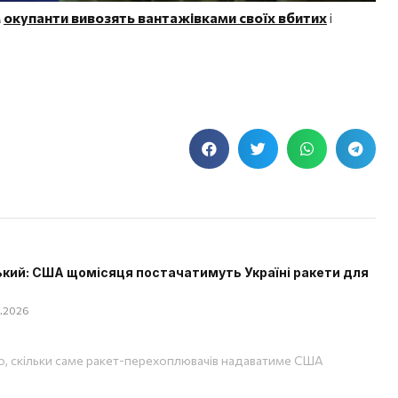
м
окупанти вивозять вантажівками своїх вбитих
і
кий: США щомісяця постачатимуть Україні ракети для
08.2026
, скільки саме ракет-перехоплювачів надаватиме США