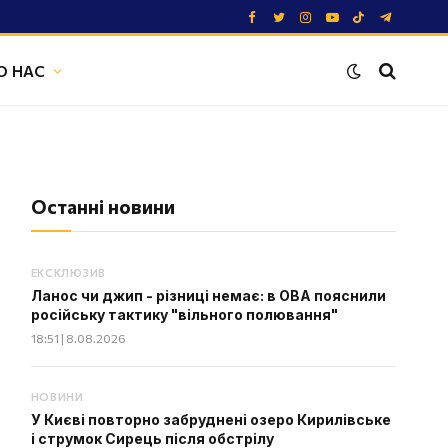
Facebook
Twitter
Instagram
YouTube
TikTok
Telegram
О НАС
Останні новини
ЕКСКЛЮЗИВ
Ланос чи джип - різниці немає: в ОВА пояснили
російську тактику "вільного полювання"
18:51 | 8.08.2026
НОВИНИ
У Києві повторно забруднені озеро Кирилівське
і струмок Сирець після обстрілу