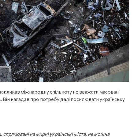
закликав міжнародну спільноту не вважати масовані
. Він нагадав про потребу далі посилювати українську
, спрямовані на мирні українські міста, не можна