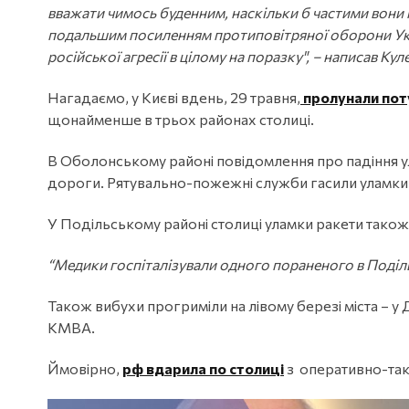
вважати чимось буденним, наскільки б частими вони не
подальшим посиленням протиповітряної оборони Укра
російської агресії в цілому на поразку", – написав Кул
Нагадаємо, у Києві вдень, 29 травня,
пролунали пот
щонайменше в трьох районах столиці.
В Оболонському районі повідомлення про падіння у
дороги. Рятувально-пожежні служби гасили уламки
У Подільському районі столиці уламки ракети також
“Медики госпіталізували одного пораненого в Подільс
Також вибухи прогриміли на лівому березі міста – 
КМВА.
Ймовірно,
рф вдарила по столиці
з оперативно-так