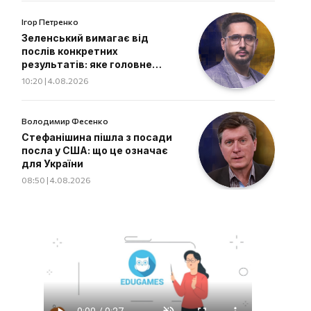
Ігор Петренко
Зеленський вимагає від
послів конкретних
результатів: яке головне
завдання дипломатів
10:20 | 4.08.2026
Володимир Фесенко
Стефанішина пішла з посади
посла у США: що це означає
для України
08:50 | 4.08.2026