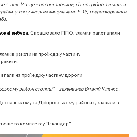
 стали. Усе це – воєнні злочини, і їх потрібно зупинити
їни, у тому числі винищувачами F-16, і перетворенням
еба.
ужні вибухи
. Спрацювало ППО, уламки ракет впали
ламків ракети на проїжджу частину
 ракети.
 впали на проїжджу частину дороги.
ькому районі столиці”, – заявив мер Віталій Кличко.
у Деснянському та Дніпровському районах, заявили в
тичного комплексу “Іскандер”.