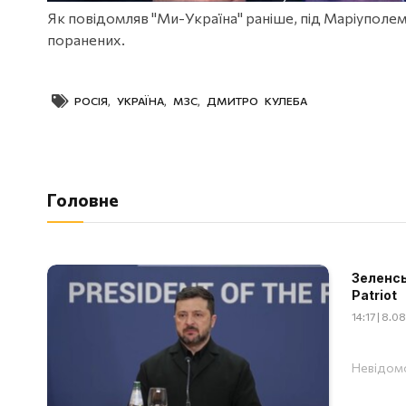
Як повідомляв "Ми-Україна" раніше, під Маріуполе
поранених.
РОСІЯ
,
УКРАЇНА
,
МЗС
,
ДМИТРО КУЛЕБА
Головне
Зеленсь
Patriot
14:17 | 8.
Невідомо