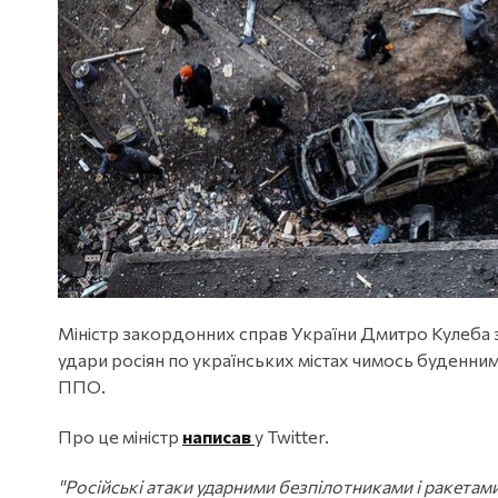
Міністр закордонних справ України Дмитро Кулеба 
удари росіян по українських містах чимось буденним
ППО.
Про це міністр
написав
у Twitter.
"Російські атаки ударними безпілотниками і ракетами