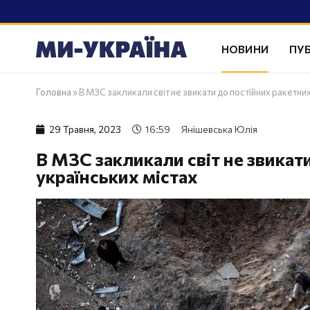
НОВИНИ
ПУБ
Головна
»
В МЗС закликали світ не звикати до постійних ракетних
29 Травня, 2023
16:59
Янішевська Юлія
В МЗС закликали світ не звикат
українських містах