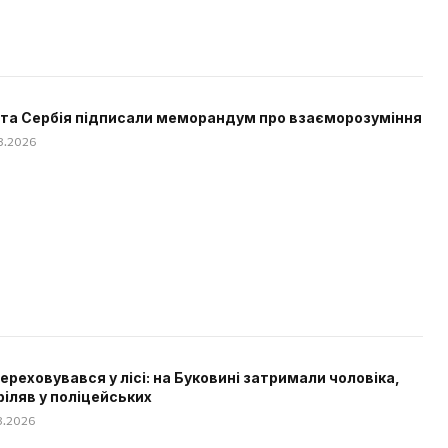
 та Сербія підписали меморандум про взаєморозуміння
08.2026
 переховувався у лісі: на Буковині затримали чоловіка,
ріляв у поліцейських
08.2026