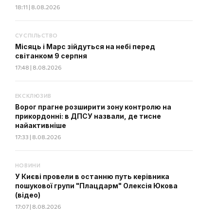
18:11 | 8.08.2026
СУСПІЛЬСТВО
Місяць і Марс зійдуться на небі перед
світанком 9 серпня
17:48 | 8.08.2026
ЕКСКЛЮЗИВ
Ворог прагне розширити зону контролю на
прикордонні: в ДПСУ назвали, де тисне
найактивніше
17:33 | 8.08.2026
НОВИНИ
У Києві провели в останню путь керівника
пошукової групи "Плацдарм" Олексія Юкова
(відео)
17:07 | 8.08.2026