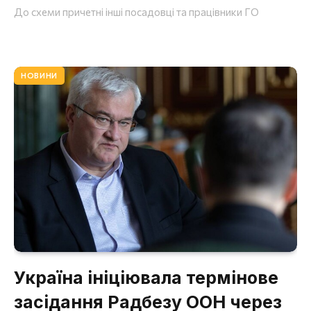
До схеми причетні інші посадовці та працівники ГО
НОВИНИ
Україна ініціювала термінове
засідання Радбезу ООН через