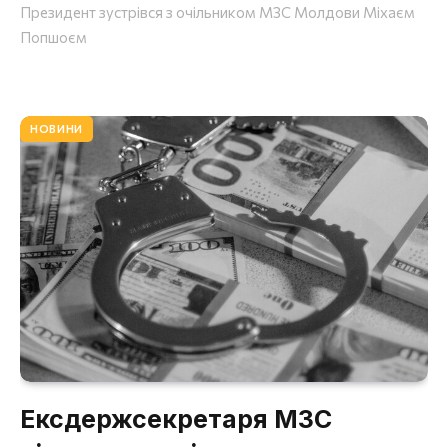
Президент зустрівся з очільником МЗС Молдови Міхаєм
Попшоєм
НОВИНИ
Ексдержсекретаря МЗС