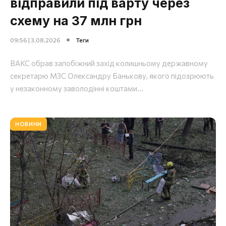
відправили під варту через
схему на 37 млн грн
09:56 | 3.08.2026
Теги
ВАКС обрав запобіжний захід колишньому державному
секретарю МЗС Олександру Банькову, якого підозрюють
у незаконному заволодінні коштами...
НОВИНИ