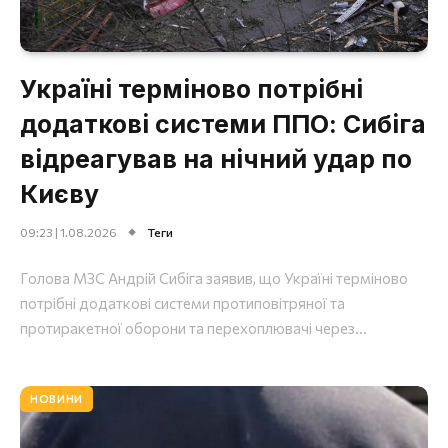
Україні терміново потрібні
додаткові системи ППО: Сибіга
відреагував на нічний удар по
Києву
09:23 | 1.08.2026
Теги
Голова МЗС Андрій Сибіга заявив, що Україні терміново
потрібні додаткові системи протиповітряної та
протиракетної оборони та перехоплювачі через...
НОВИНИ