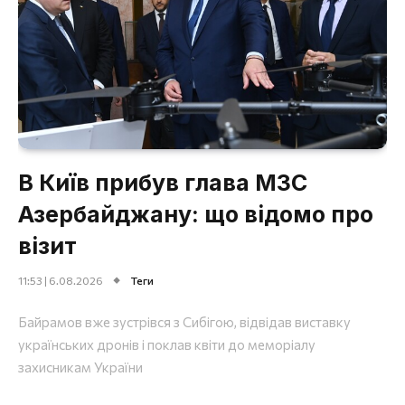
В Київ прибув глава МЗС
Азербайджану: що відомо про
візит
11:53 | 6.08.2026
Теги
Байрамов вже зустрівся з Сибігою, відвідав виставку
українських дронів і поклав квіти до меморіалу
захисникам України