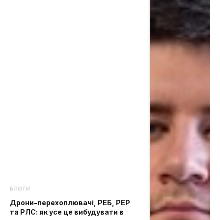
БЛОГИ
Дрони-перехоплювачі, РЕБ, РЕР
та РЛС: як усе це вибудувати в