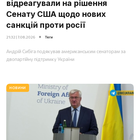
відреагували на рішення
Сенату США щодо нових
санкцій проти росії
21:32 | 7.08.2026
Теги
Андрій Сибіга подякував американським сенаторам за
двопартійну підтримку України
НОВИНИ