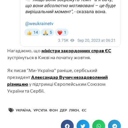
Нагадаємо, що
міністри закордонних справ ЄС
зустрінуться в Києві на початку жовтня.
Як писав “Ми-Україна” раніше, сербський
президент
Александар Вучич незадоволений
різницею
у підтримці Європейським Союзом
України та Сербії.
УКРАЇНА
,
УРСУЛА ФОН ДЕР ЛЯЄН
,
ЄС