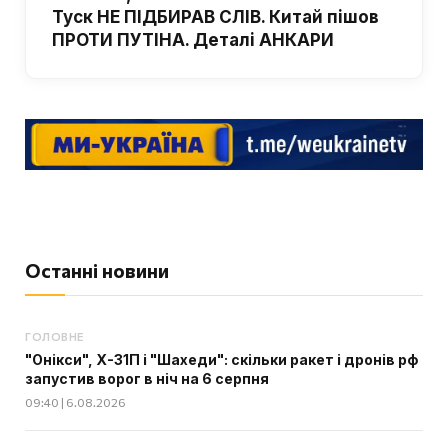
Туск НЕ ПІДБИРАВ СЛІВ. Китай пішов
ПРОТИ ПУТІНА. Деталі АНКАРИ
Останні новини
ГОЛОВНЕ
"Онікси", Х-31П і "Шахеди": скільки ракет і дронів рф
запустив ворог в ніч на 6 серпня
09:40 | 6.08.2026