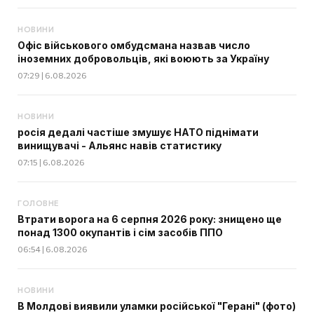
НОВИНИ
Офіс військового омбудсмана назвав число
іноземних добровольців, які воюють за Україну
07:29 | 6.08.2026
НОВИНИ
росія дедалі частіше змушує НАТО піднімати
винищувачі - Альянс навів статистику
07:15 | 6.08.2026
ГОЛОВНЕ
Втрати ворога на 6 серпня 2026 року: знищено ще
понад 1300 окупантів і сім засобів ППО
06:54 | 6.08.2026
НОВИНИ
В Молдові виявили уламки російської "Герані" (фото)