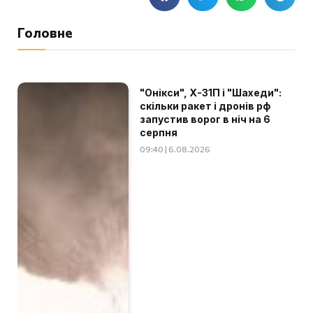
Головне
"Онікси", Х-31П і "Шахеди":
скільки ракет і дронів рф
запустив ворог в ніч на 6
серпня
09:40 | 6.08.2026