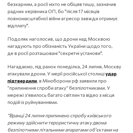
безкарним, а росії ніхто не обіцяв тишу, зазначив
радник керівника ОП, бо "після 17 місяців
повномасштабної війни агресор завжди отримує
відплату".
Подоляк наголосив, що дрони над Москвою
нагадують про обізнаність України щодо того,
де в росії розташовані "секретні установи".
Нагадаємо, під ранок понеділка, 24 липня, Москву
атакували дрони. У мерії російської столиці
удар
підтвердили
, в Міноборони рф заявили про
“припинення спроби атаку” безпілотниками. У
мережі з’явилось багато світлин та відео з місця
подій із руйнуваннями.
“Вранці 24 липня припинено спробу київського
режиму здійснити терористичну атаку двома
безпілотними літальними апаратами об’єктами на