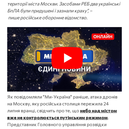
території міста Москви. Засобами РЕБ два українські
БпЛА були придушені і зазнали краху”, –
пише російське оборонне відомство.
Як повідомляли "Ми-Україна" раніше, атака дронів
на Москву, яку російська столиця пережила 24
липня вранці, свідчить про те, що
небо над містом
вже не контролюється путінським режимом
.
Представник Головного управління розвідки