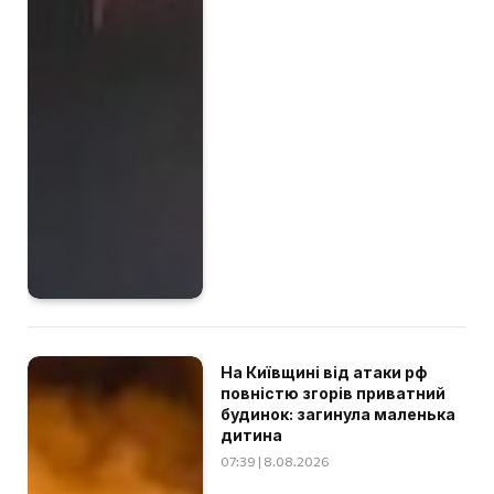
На Київщині від атаки рф
повністю згорів приватний
будинок: загинула маленька
дитина
07:39 | 8.08.2026