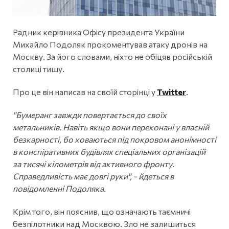
Радник керівника Офісу президента України
Михайло Подоляк прокоментував атаку дронів на
Москву. За його словами, ніхто не обіцяв російській
столиці тишу.
Про це він написав на своїй сторінці у
Twitter
.
"Бумеранг завжди повертається до своїх
метальників. Навіть якщо вони переконані у власній
безкарності, бо ховаються під покровом анонімності
в конспіративних будівлях спеціальних організацій
за тисячі кілометрів від активного фронту.
Справедливість має довгі руки", - йдеться в
повідомленні Подоляка.
Крім того, він пояснив, що означають таємничі
безпілотники над Москвою. Зло не залишиться