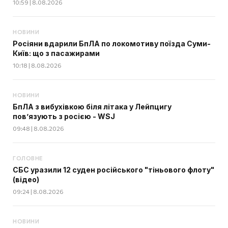
10:59 | 8.08.2026
НОВИНИ
Росіяни вдарили БпЛА по локомотиву поїзда Суми-
Київ: що з пасажирами
10:18 | 8.08.2026
НОВИНИ
БпЛА з вибухівкою біля літака у Лейпцигу
пов’язують з росією - WSJ
09:48 | 8.08.2026
ГОЛОВНЕ
СБС уразили 12 суден російського "тіньового флоту"
(відео)
09:24 | 8.08.2026
НОВИНИ