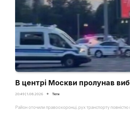
В центрі Москви пролунав виб
20:49 | 1.08.2026
Теги
Район оточили правоохоронці, рух транспорту повністю