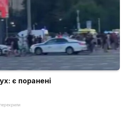
ух: є поранені
 перекрили