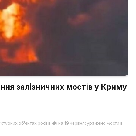
ння залізничних мостів у Криму
турних об'єктах росії в ніч на 19 червня: уражено мости в