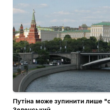
Путіна може зупинити лише "о
Зеленський