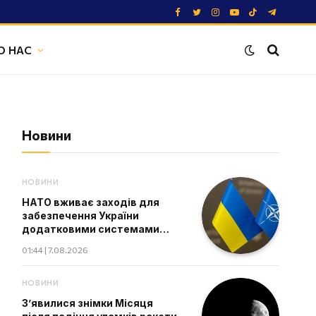
Facebook
Twitter
Instagram
YouTube
TikTok
Telegram
О НАС
Новини
НОВИНИ
НАТО вживає заходів для
забезпечення України
додатковими системами
ППО - The Guardian
01:44 | 7.08.2026
НОВИНИ
З’явилися знімки Місяця