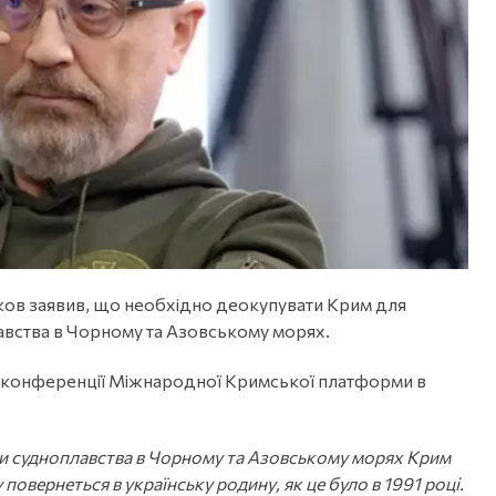
іков заявив, що необхідно деокупувати Крим для
авства в Чорному та Азовському морях.
й конференції Міжнародної Кримської платформи в
ди судноплавства в Чорному та Азовському морях Крим
у повернеться в українську родину, як це було в 1991 році.