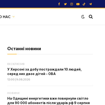
Facebook
Twitter
Instagram
YouTube
TikTok
Telegram
О НАС
Останні новини
ЕКСКЛЮЗИВ
У Херсоні за добу постраждали 10 людей,
серед них двоє дітей - ОВА
12:00 | 9.08.2026
НОВИНИ
На Одещині енергетики вже повернули світло
для 90 000 абонентів після ударів рф 9 серпня