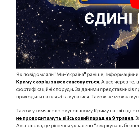
Як повідомляли "Ми-Україна" раніше, Інформаційни
Криму скоріш за все скасовується
. А все через те
фортифікаційні споруди. За даними представників г
приходити на пляжі та купатися. Також не можна купа
Також у тимчасово окупованому Криму на тлі підго
не проводитимуть військовий парад на 9 травня
. 
Аксьонова, це рішення ухвалено “з міркувань безпек