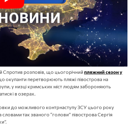
й Спротив розповів, що цьогорічний
пляжний сезон у
, що окупанти перетворюють пляжі півострова на
рупи, у низці кримських міст людям забороняють
тися і в озерах.
товки до можливого контрнаступу ЗСУ цього року
За словами так званого “голови” півострова Сергія
и”.