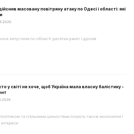
дійснив масовану повітряну атаку по Одесі і області: які
и
08.2026
вночі запустили по області десятки ракет і дронів
хто у світі не хоче, щоб Україна мала власну балістику -
ент
08.2026
політикою та спільними цінностями існують також економічні і
і інтереси