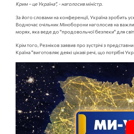
Крим – це Україна", - наголосив міністр.
За його словами на конференції, Україна зробить у
Водночас очільник Міноборони наголосив на важли
морях, яка веде до "продовольчої безпеки" для світу
Крім того, Резніков заявив про зустрічі з представ
Країна "виготовляє деякі цікаві речі, що потрібні Укра