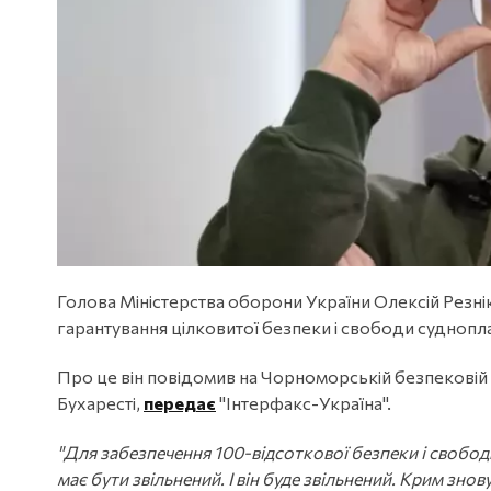
Голова Міністерства оборони України Олексій Резн
гарантування цілковитої безпеки і свободи суднопл
Про це він повідомив на Чорноморській безпекові
Бухаресті,
передає
"Інтерфакс-Україна".
"Для забезпечення 100-відсоткової безпеки і свобо
має бути звільнений. І він буде звільнений. Крим знов