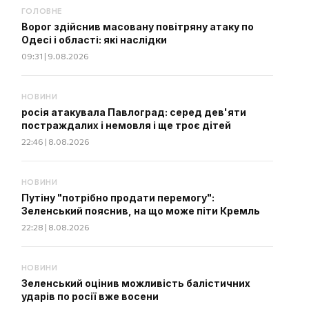
ГОЛОВНЕ
Ворог здійснив масовану повітряну атаку по
Одесі і області: які наслідки
09:31 | 9.08.2026
НОВИНИ
росія атакувала Павлоград: серед дев'яти
постраждалих і немовля і ще троє дітей
22:46 | 8.08.2026
НОВИНИ
Путіну "потрібно продати перемогу":
Зеленський пояснив, на що може піти Кремль
22:28 | 8.08.2026
НОВИНИ
Зеленський оцінив можливість балістичних
ударів по росії вже восени