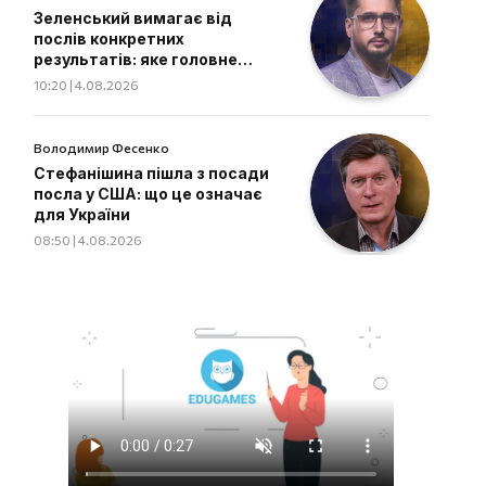
Зеленський вимагає від
послів конкретних
результатів: яке головне
завдання дипломатів
10:20 | 4.08.2026
Володимир Фесенко
Стефанішина пішла з посади
посла у США: що це означає
для України
08:50 | 4.08.2026