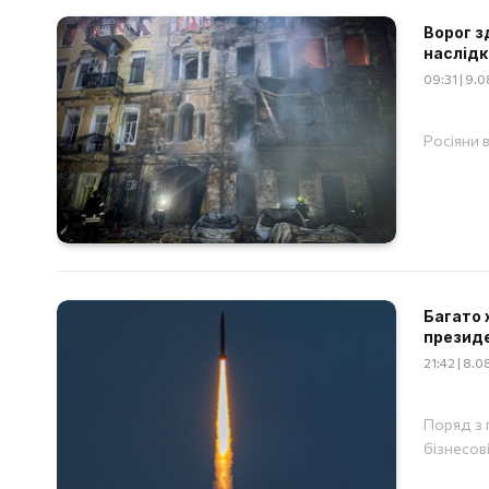
Ворог з
наслідк
09:31 | 9.
Росіяни 
Багато 
презид
21:42 | 8.
Поряд з 
бізнесов