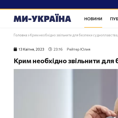
НОВИНИ
ПУБ
Головна
»
Крим необхідно звільнити для безпеки судноплавства,
13 Квiтня, 2023
23:16
Рейтер Юлия
Крим необхідно звільнити для б