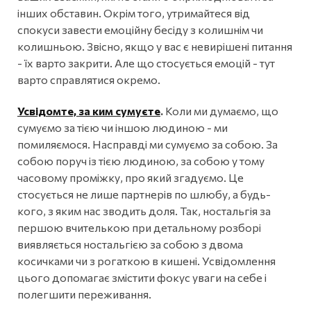
інших обставин. Окрім того, утримайтеся від
спокуси завести емоційну бесіду з колишнім чи
колишньою. Звісно, якщо у вас є невирішені питання
- їх варто закрити. Але що стосується емоцій - тут
варто справлятися окремо.
Усвідомте, за ким сумуєте
.
Коли ми думаємо, що
сумуємо за тією чи іншою людиною - ми
помиляємося. Насправді ми сумуємо за собою. За
собою поруч із тією людиною, за собою у тому
часовому проміжку, про який згадуємо. Це
стосується не лише партнерів по шлюбу, а будь-
кого, з яким нас зводить доля. Так, ностальгія за
першою вчителькою при детальному розборі
виявляється ностальгією за собою з двома
косичками чи з рогаткою в кишені. Усвідомлення
цього допомагає змістити фокус уваги на себе і
полегшити переживання.