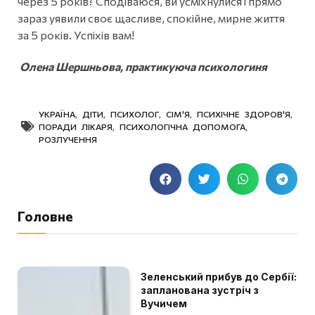
через 5 років? Сподіваюся, ви усміхнулися і прямо
зараз уявили своє щасливе, спокійне, мирне життя
за 5 років. Успіхів вам!
Олена Шершньова, практикуюча психологиня
УКРАЇНА
,
ДІТИ
,
ПСИХОЛОГ
,
СІМ'Я
,
ПСИХІЧНЕ ЗДОРОВ'Я
,
ПОРАДИ ЛІКАРЯ
,
ПСИХОЛОГІЧНА ДОПОМОГА
,
РОЗЛУЧЕННЯ
Головне
Зеленський прибув до Сербії:
запланована зустріч з
Вучичем