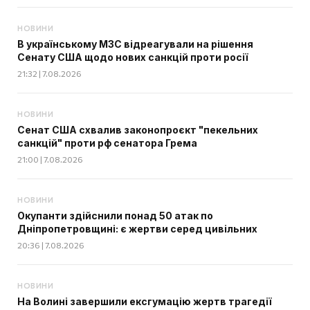
НОВИНИ
В українському МЗС відреагували на рішення
Сенату США щодо нових санкцій проти росії
21:32 | 7.08.2026
НОВИНИ
Сенат США схвалив законопроєкт "пекельних
санкцій" проти рф сенатора Грема
21:00 | 7.08.2026
НОВИНИ
Окупанти здійснили понад 50 атак по
Дніпропетровщині: є жертви серед цивільних
20:36 | 7.08.2026
НОВИНИ
На Волині завершили ексгумацію жертв трагедії