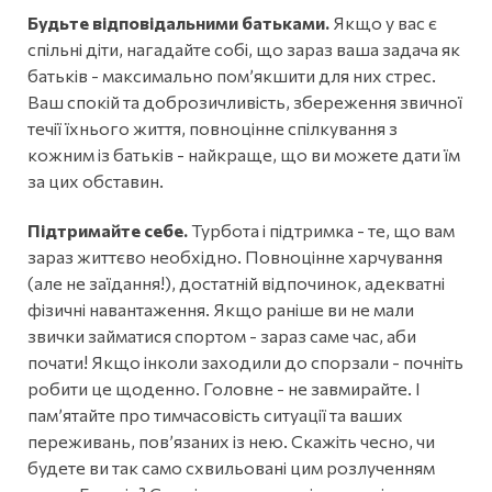
Будьте відповідальними батьками.
Якщо у вас є
спільні діти, нагадайте собі, що зараз ваша задача як
батьків - максимально помʼякшити для них стрес.
Ваш спокій та доброзичливість, збереження звичної
течії їхнього життя, повноцінне спілкування з
кожним із батьків - найкраще, що ви можете дати їм
за цих обставин.
Підтримайте себе.
Турбота і підтримка - те, що вам
зараз життєво необхідно. Повноцінне харчування
(але не заїдання!), достатній відпочинок, адекватні
фізичні навантаження. Якщо раніше ви не мали
звички займатися спортом - зараз саме час, аби
почати! Якщо інколи заходили до спорзали - почніть
робити це щоденно. Головне - не завмирайте. І
памʼятайте про тимчасовість ситуації та ваших
переживань, повʼязаних із нею. Скажіть чесно, чи
будете ви так само схвильовані цим розлученням