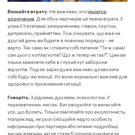
Визнайте втрату.
Не важливо, хто
ініціатор
розлучення
. Для обох партнерів це певна втрата. З
усіма її її етапами: запереченням, гнівом, торгом,
депресією, прийняттям. Тож очікувати, що вже на
другий день ви будете в повному порядку - не
варто. Так само як і ставити собі питання: "Ти ж сама/
сам цього хотіла/хотів? Що ж тепер не так?". Цим ви
тільки заженете себе в глухий кут заборони
відчуттів. Тоді як зараз дуже важливо дозволити
собі будь-які емоції. Усі вони нормальні і важливі для
здорового проживання ситуації.
Говоріть.
З рідними, друзями, психологом. У
терапевтичних листах. Виговорюйте та виписуйте
усе, що болить. Тільки памʼятайте про екологічність.
Наприклад, не розголошуйте надто особисту
інформацію про партнера або інтимні подробиці
ваших взаємин, які не стали б оприлюднювати за