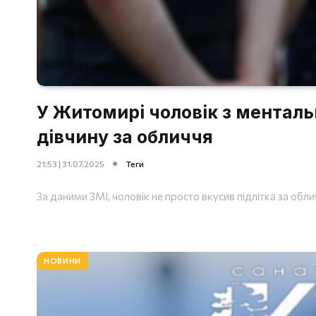
У Житомирі чоловік з менталь
дівчину за обличчя
21:53 | 31.07.2025
Теги
За даними ЗМІ, чоловік не просто вкусив підлітка за облич
НОВИНИ