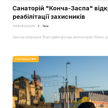
Санаторій "Конча-Заспа" відк
реабілітації захисників
13:59 | 8.07.2025
Теги
Заклад запрошує благодійні фонди, волонтерів і бізнес д
СУСПІЛЬСТВО