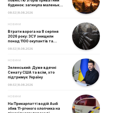
повністю згорів приватний
будинок: загинула маленька
дитина
08:32 | 8.08.2026
НОВИНИ
Втрати ворога на 8 серпня
2026 року: ЗСУ знищили
понад 1100 окупантів та
судно
08:32 | 8.08.2026
НОВИНИ
Зеленський: Дуже вдячні
Сенату США та всім, хто
підтримує Україну
08:32 | 8.08.2026
НОВИНИ
На Прикарпатті водій Audi
збив 11-річного хлопчика на