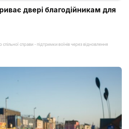
риває двері благодійникам для
о спільної справи - підтримки воїнів через відновлення