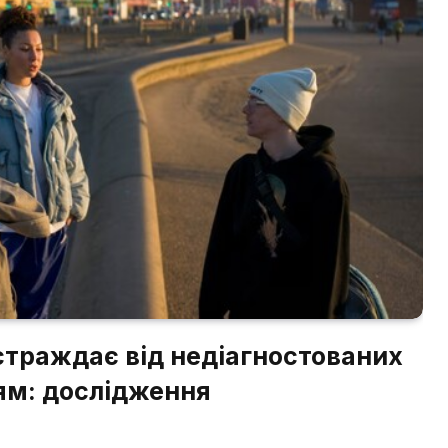
страждає від недіагностованих
ям: дослідження