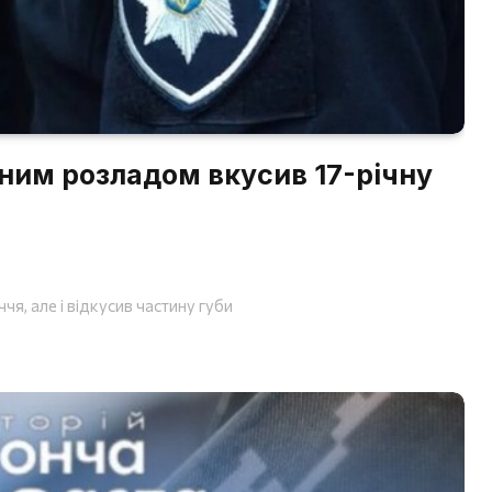
ним розладом вкусив 17-річну
чя, але і відкусив частину губи