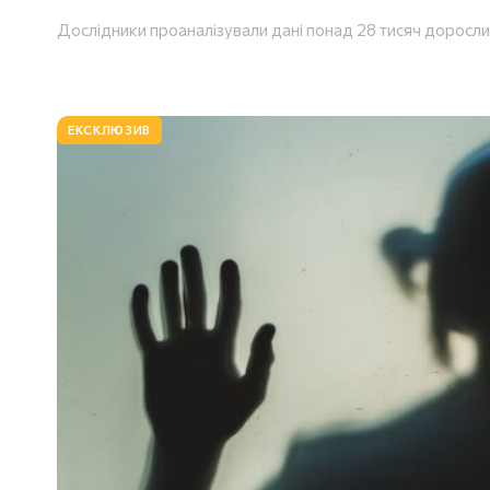
Дослідники проаналізували дані понад 28 тисяч доросли
ЕКСКЛЮЗИВ