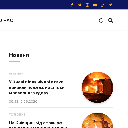
Facebook
Twitter
Instagram
YouTube
TikTok
Telegram
О НАС
Новини
НОВИНИ
У Києві після нічної атаки
виникли пожежі: наслідки
масованого удару
08:32 | 8.08.2026
ГОЛОВНЕ
На Київщині від атаки рф