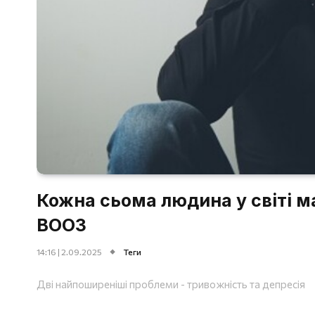
Кожна сьома людина у світі м
ВООЗ
14:16 | 2.09.2025
Теги
Дві найпоширеніші проблеми - тривожність та депресія