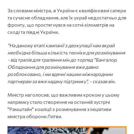
За словами міністра, в України є кваліфіковані сапери
та сучасне обладнання, але їх украй недостатньо для
фронту, що простягнувся на сотні кілометрів на
сході та півдні України.
"На даному етапі кампанії з деокупації нам вкрай
необхідна більша кількість техніки для розмінування
- від тралів для тралення мін до торпед "Бангалор.
Обладнання для розмінування вже давно
розблоковано, і ми вдячні нашим міжнародним
партнерам за вже надану підтримку", - сказав він.
Міністр наголосив, що важливим кроком у цьому
напрямку стало створення на останній зустрічі
"Рамштайн" коаліції з розмінування з ініціативи
міністра оборони Литви.