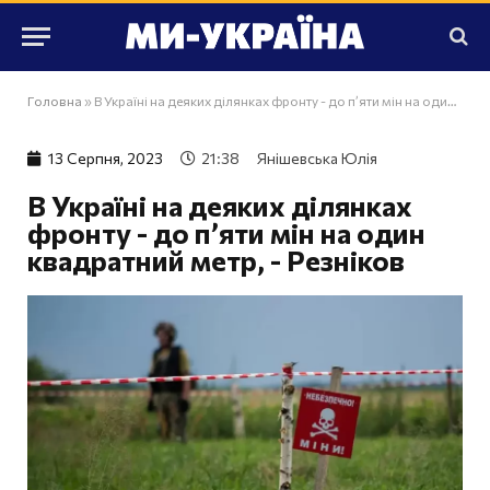
Головна
»
В Україні на деяких ділянках фронту - до п’яти мін на один квадратний метр, - Резніков
13 Серпня, 2023
21:38
Янішевська Юлія
В Україні на деяких ділянках
фронту - до п’яти мін на один
квадратний метр, - Резніков