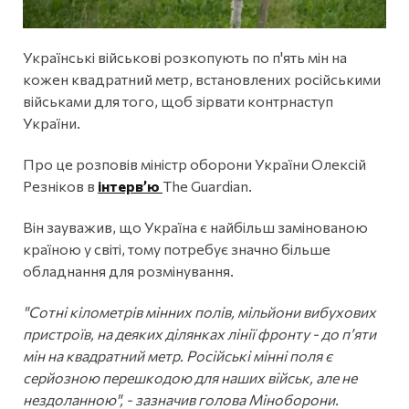
Українські військові розкопують по п'ять мін на
кожен квадратний метр, встановлених російськими
військами для того, щоб зірвати контрнаступ
України.
Про це розповів міністр оборони України Олексій
Резніков в
інтерв’ю
The Guardian.
Він зауважив, що Україна є найбільш замінованою
країною у світі, тому потребує значно більше
обладнання для розмінування.
"Сотні кілометрів мінних полів, мільйони вибухових
пристроїв, на деяких ділянках лінії фронту - до п’яти
мін на квадратний метр. Російські мінні поля є
серйозною перешкодою для наших військ, але не
нездоланною", - зазначив голова Міноборони.