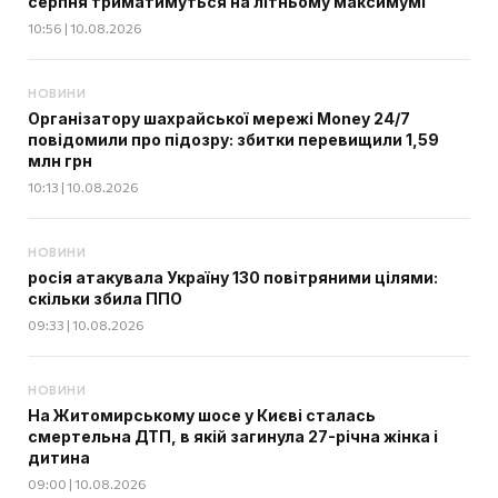
серпня триматимуться на літньому максимумі
10:56 | 10.08.2026
НОВИНИ
Організатору шахрайської мережі Money 24/7
повідомили про підозру: збитки перевищили 1,59
млн грн
10:13 | 10.08.2026
НОВИНИ
росія атакувала Україну 130 повітряними цілями:
скільки збила ППО
09:33 | 10.08.2026
НОВИНИ
На Житомирському шосе у Києві сталась
смертельна ДТП, в якій загинула 27-річна жінка і
дитина
09:00 | 10.08.2026