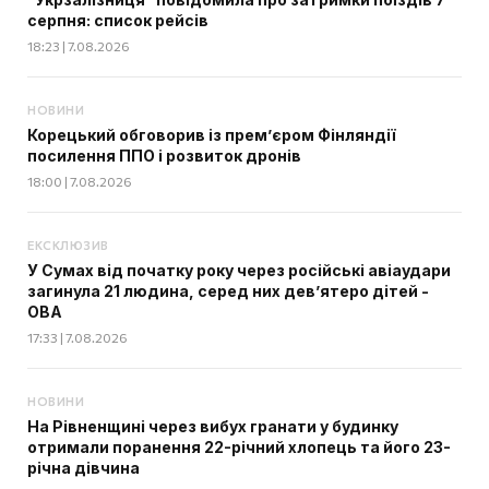
серпня: список рейсів
18:23 | 7.08.2026
НОВИНИ
Корецький обговорив із прем’єром Фінляндії
посилення ППО і розвиток дронів
18:00 | 7.08.2026
ЕКСКЛЮЗИВ
У Сумах від початку року через російські авіаудари
загинула 21 людина, серед них дев’ятеро дітей -
ОВА
17:33 | 7.08.2026
НОВИНИ
На Рівненщині через вибух гранати у будинку
отримали поранення 22-річний хлопець та його 23-
річна дівчина