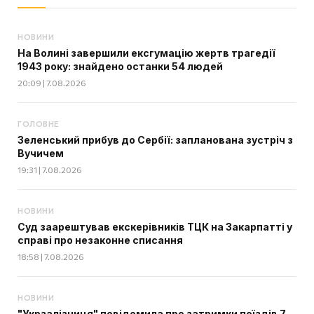
НОВИНИ
На Волині завершили ексгумацію жертв трагедії
1943 року: знайдено останки 54 людей
20:09 | 7.08.2026
ГОЛОВНЕ
Зеленський прибув до Сербії: запланована зустріч з
Вучичем
19:31 | 7.08.2026
НОВИНИ
Суд заарештував екскерівників ТЦК на Закарпатті у
справі про незаконне списання
18:58 | 7.08.2026
НОВИНИ
"Укрзалізниця" повідомила про затримки поїздів 7