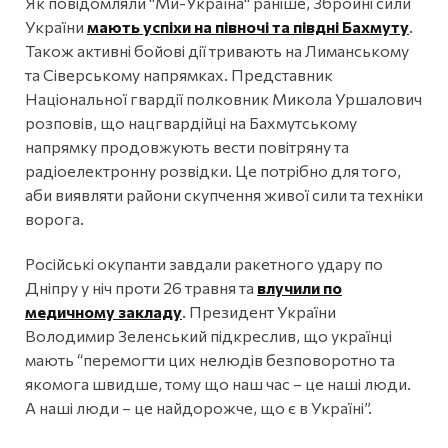
Як повідомляли "Ми-Україна" раніше, Збройні сили
України
мають успіхи на півночі та півдні Бахмуту
.
Також активні бойові дії тривають на Лиманському
та Сіверському напрямках. Представник
Національної гвардії полковник Микола Уршалович
розповів, що нацгвардійці на Бахмутському
напрямку продовжують вести повітряну та
радіоелектронну розвідки. Це потрібно для того,
аби виявляти райони скупчення живої сили та техніки
ворога.
Російські окупанти завдали ракетного удару по
Дніпру у ніч проти 26 травня та
влучили по
медичному закладу
. Президент України
Володимир Зеленський підкреслив, що українці
мають “перемогти цих нелюдів безповоротно та
якомога швидше, тому що наш час – це наші люди.
А наші люди – це найдорожче, що є в Україні”.