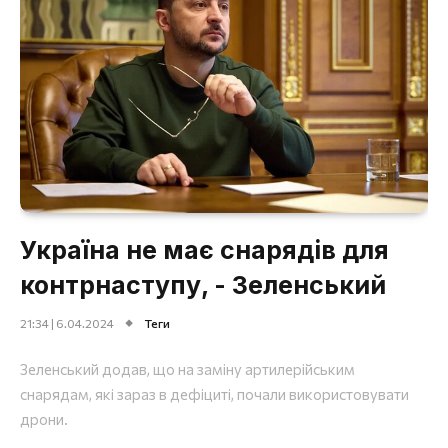
Україна не має снарядів для
контрнаступу, - Зеленський
21:34 | 6.04.2024
Теги
Зеленський додав, що на заміну артилерійським
снарядам, які зараз в дефіциті, почали використовувати
дрони.