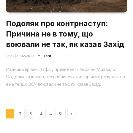
Подоляк про контрнаступ:
Причина не в тому, що
воювали не так, як казав Захід
15:57 | 30.12.2023
Теги
Радник керівник Офісу президента України Михайло
Подоляк зазначив, що причиною цьогорічних результатів
є не те, що ЗСУ воювали не так, як казав Захід.
Далі
…
1
2
3
4
31