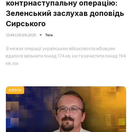
контрнаступальну операцію:
Зеленський заслухав доповідь
Сирського
12:49 | 29.09.2025
Теги
В межах операції українським військовослужбовцям
вдалося звільнити понад 174 кв. км та зачистити понад 194
кв. км
БЛОГИ