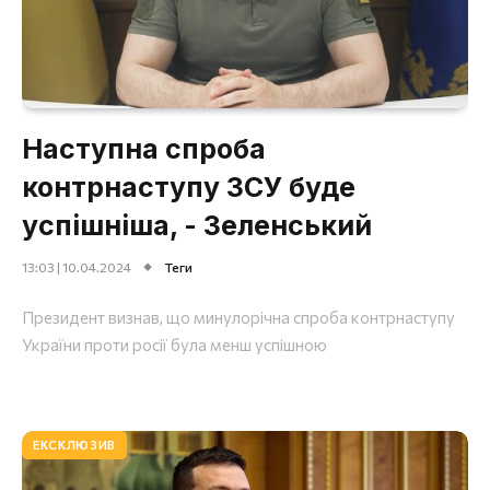
Наступна спроба
контрнаступу ЗСУ буде
успішніша, - Зеленський
13:03 | 10.04.2024
Теги
Президент визнав, що минулорічна спроба контрнаступу
України проти росії була менш успішною
ЕКСКЛЮЗИВ