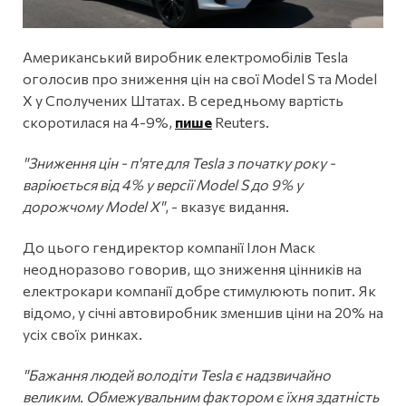
Американський виробник електромобілів Tesla
оголосив про зниження цін на свої Model S та Model
X у Сполучених Штатах. В середньому вартість
скоротилася на 4-9%,
пише
Reuters.
"Зниження цін - п'яте для Tesla з початку року -
варіюється від 4% у версії Model S до 9% у
дорожчому Model X"
, - вказує видання.
До цього гендиректор компанії Ілон Маск
неодноразово говорив, що зниження цінників на
електрокари компанії добре стимулюють попит. Як
відомо, у січні автовиробник зменшив ціни на 20% на
усіх своїх ринках.
"Бажання людей володіти Tesla є надзвичайно
великим. Обмежувальним фактором є їхня здатність