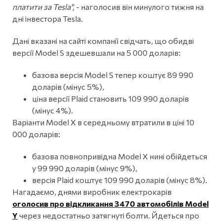
платити за Tesla",
- наголосив він минулого тижня на
дні інвестора Tesla.
Дані вказані на сайті компанії свідчать, що обидві
версії Model S здешевшали на 5 000 доларів:
базова версія Model S тепер коштує 89 990
доларів (мінус 5%),
ціна версії Plaid становить 109 990 доларів
(мінус 4%).
Варіанти Model X в середньому втратили в ціні 10
000 доларів:
базова повнопривідна Model X нині обійдеться
у 99 990 доларів (мінус 9%),
версія Plaid коштує 109 990 доларів (мінус 8%).
Нагадаємо, днями виробник електрокарів
оголосив про відкликання 3470 автомобілів Model
Y
через недостатньо затягнуті болти. Йдеться про