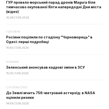
ГУР провело морський парад дронів Magura біля
тимчасово окупованої Ялти напередодні Дня міста
(відео)
16:38 | 7.08.2026
ГОЛОВНЕ
Росіяни поцілили по стадіону "Чорноморець" в
Одесі: перші подробиці
15:56 | 7.08.2026
НОВИНИ
Зеленський анонсував кадрові зміни в ЗСУ
15:25 | 7.08.2026
СУСПІЛЬСТВО
До Землі мчить 756-метровий астероїд: в NASA
оцінили ризики
14:59 | 7.08.2026