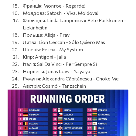
Франція: Monroe - Regarde!
Молдова: Satoshi - Viva, Moldova!
Фінляндія: Linda Lampenius x Pete Parkkonen -
Liekinheitin
Польща: Alicja - Pray
Литва: Lion Ceccah - Sólo Quiero Más
Швеція: Felicia - My System
Кіпр: Antigoni - Jalla
Італія: Sal Da Vinci - Per Sempre Sì
Норвегія: Jonas Lovv - Ya ya ya
Румунія: Alexandra Căpitănescu - Choke Me
Австрія: Cosmó - Tanzschein