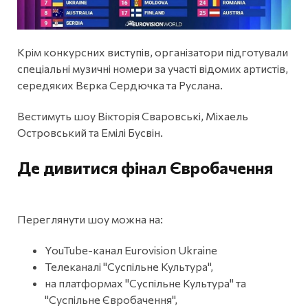
Крім конкурсних виступів, організатори підготували
спеціальні музичні номери за участі відомих артистів,
середяких Вєрка Сердючка та Руслана.
Вестимуть шоу Вікторія Сваровські, Міхаель
Островський та Емілі Бусвін.
Де дивитися фінал Євробачення
Переглянути шоу можна на:
YouTube-канал Eurovision Ukraine
Телеканалі "Суспільне Культура",
на платформах "Суспільне Культура" та
"Суспільне Євробачення",