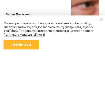
Вадим Денисенко
Україна вступила в надзвичайний
Ми використовуємо cookies для забезпечення роботи сайту,
економічний стан: чи є вихід із
аналітики та показу вбудованого контенту (наприклад, відео з
кризи
YouTube). Продовжуючи перегляд, ви погоджуєтеся з нашою
08:58 | 8.08.2026
Політикою конфіденційності
ПРИЙНЯТИ