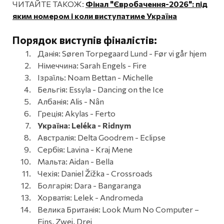
ЧИТАЙТЕ ТАКОЖ:
Фінал "Євробачення-2026": під
яким номером і коли виступатиме Україна
Порядок виступів фіналістів:
Данія: Søren Torpegaard Lund - Før vi går hjem
Німеччина: Sarah Engels - Fire
Ізраїль: Noam Bettan - Michelle
Бельгія: Essyla - Dancing on the Ice
Албанія: Alis - Nân
Греція: Akylas - Ferto
Україна: Leléka - Ridnym
Австралія: Delta Goodrem - Eclipse
Сербія: Lavina - Kraj Mene
Мальта: Aidan - Bella
Чехія: Daniel Žižka - Crossroads
Болгарія: Dara - Bangaranga
Хорватія: Lelek - Andromeda
Велика Британія: Look Mum No Computer –
Eins, Zwei, Drei