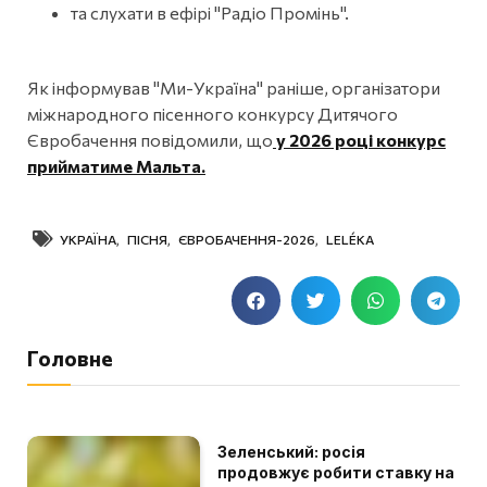
та слухати в ефірі "Радіо Промінь".
Як інформував "Ми-Україна" раніше, організатори
міжнародного пісенного конкурсу Дитячого
Євробачення повідомили, що
у 2026 році конкурс
прийматиме Мальта.
УКРАЇНА
,
ПІСНЯ
,
ЄВРОБАЧЕННЯ-2026
,
LELÉKA
Головне
Зеленський: росія
продовжує робити ставку на