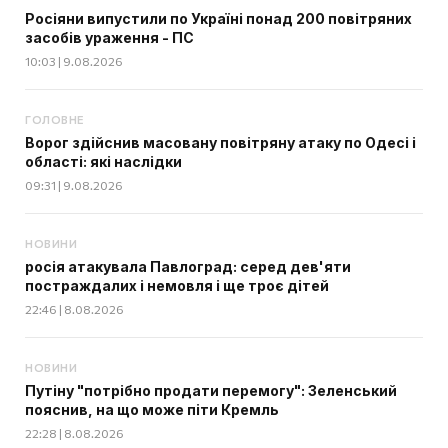
Росіяни випустили по Україні понад 200 повітряних
засобів ураження - ПС
10:03 | 9.08.2026
ГОЛОВНЕ
Ворог здійснив масовану повітряну атаку по Одесі і
області: які наслідки
09:31 | 9.08.2026
НОВИНИ
росія атакувала Павлоград: серед дев'яти
постраждалих і немовля і ще троє дітей
22:46 | 8.08.2026
НОВИНИ
Путіну "потрібно продати перемогу": Зеленський
пояснив, на що може піти Кремль
22:28 | 8.08.2026