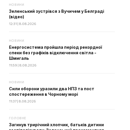
НОВИНИ
Зеленський зустрівся з Вучичем у Белграді
(відео)
12:31 | 8.08.2026
НОВИНИ
Енергосистема пройшла період рекордної
спеки без графіків відключення світла -
Шмигаль
11:59 | 8.08.2026
НОВИНИ
Сили оборони уразили два НПЗ та пост
спостереження в Чорному морі
11:37 | 8.08.2026
ГОЛОВНЕ
Загинув трирічний хлопчик, батьків дитини