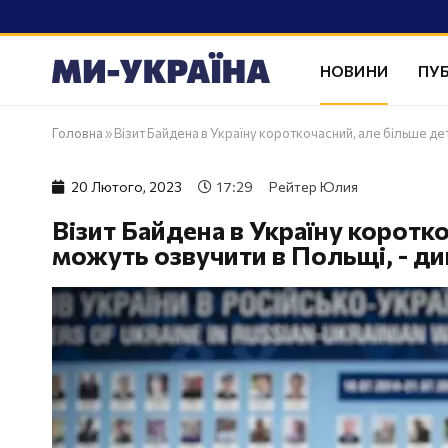
НОВИНИ
ПУБ
Головна
»
Візит Байдена в Україну короткочасний, але більше де
20 Лютого, 2023
17:29
Рейтер Юлия
Візит Байдена в Україну коротк
можуть озвучити в Польщі, - д