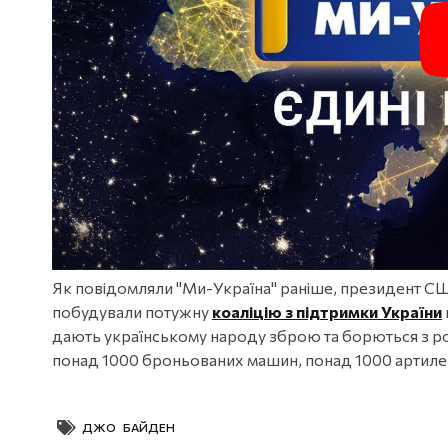
Як повідомляли "Ми-Україна" раніше, президент С
побудували потужну
коаліцію з підтримки України
дають українському народу зброю та борються з рос
понад 1000 броньованих машин, понад 1000 артилер
ДЖО БАЙДЕН