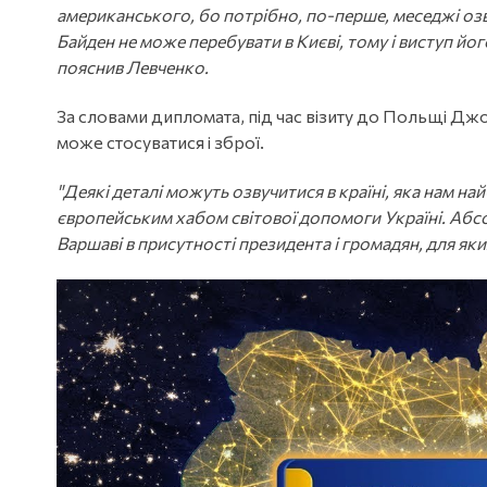
американського, бо потрібно, по-перше, меседжі озв
Байден не може перебувати в Києві, тому і виступ йо
пояснив Левченко.
За словами дипломата, під час візиту до Польщі Дж
може стосуватися і зброї.
"Деякі деталі можуть озвучитися в країні, яка нам н
європейським хабом світової допомоги Україні. Абс
Варшаві в присутності президента і громадян, для яких