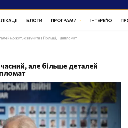
ЛІКАЦІЇ
БЛОГИ
ПРОГРАМИ
ІНТЕРВ'Ю
ПР
талей можуть озвучити в Польщі, - дипломат
очасний, але більше деталей
ипломат