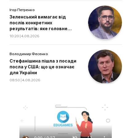
Ігор Петренко
Зеленський вимагає від
послів конкретних
результатів: яке головне
завдання дипломатів
10:20 | 4.08.2026
Володимир Фесенко
Стефанішина пішла з посади
посла у США: що це означає
для України
08:50 | 4.08.2026