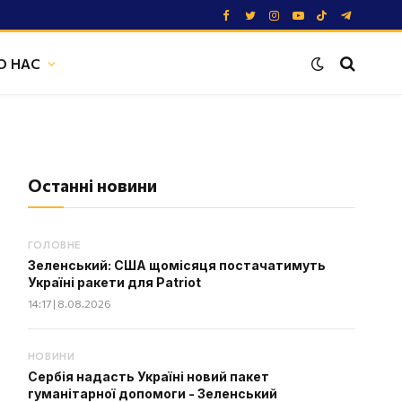
Facebook
Twitter
Instagram
YouTube
TikTok
Telegram
О НАС
Останні новини
ГОЛОВНЕ
Зеленський: США щомісяця постачатимуть
Україні ракети для Patriot
14:17 | 8.08.2026
НОВИНИ
Сербія надасть Україні новий пакет
гуманітарної допомоги - Зеленський