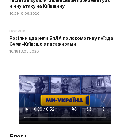
госпіталізували: Зеленський прокоментуав
нічну атаку на Київщину
10:59 | 8.08.2026
НОВИНИ
Росіяни вдарили БпЛА по локомотиву поїзда
Суми-Київ: що з пасажирами
10:18 | 8.08.2026
Блоги