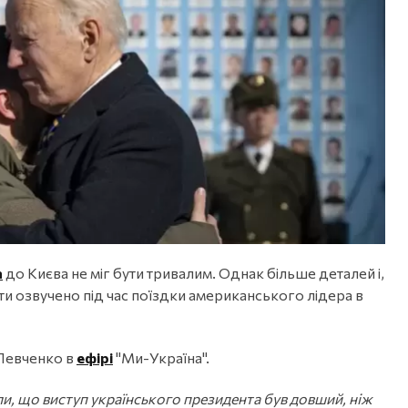
а
до Києва не міг бути тривалим. Однак більше деталей і,
ти озвучено під час поїздки американського лідера в
Левченко в
ефірі
"Ми-Україна".
ли, що виступ українського президента був довший, ніж