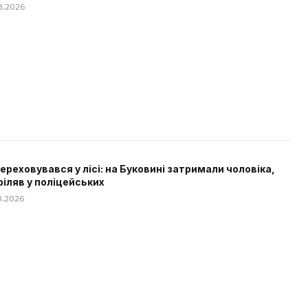
08.2026
 переховувався у лісі: на Буковині затримали чоловіка,
ріляв у поліцейських
08.2026