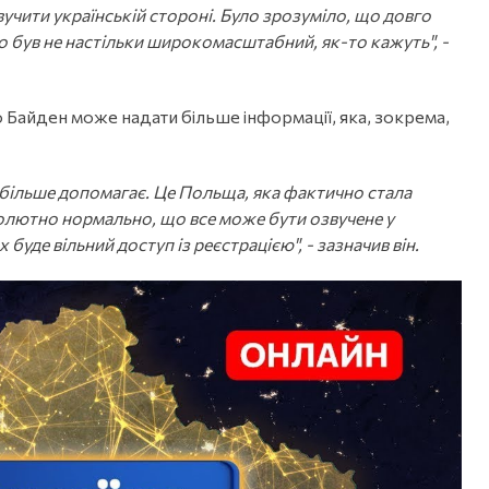
учити українській стороні. Було зрозуміло, що довго
го був не настільки широкомасштабний, як-то кажуть", -
о Байден може надати більше інформації, яка, зокрема,
айбільше допомагає. Це Польща, яка фактично стала
олютно нормально, що все може бути озвучене у
 буде вільний доступ із реєстрацією", - зазначив він.