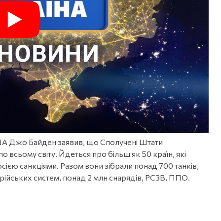
ША Джо Байден заявив, що Сполучені Штати
по всьому світу. Йдеться про більш як 50 країн, які
ією санкціями. Разом вони зібрали понад 700 танків,
ійських систем, понад 2 млн снарядів, РСЗВ, ППО.