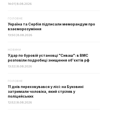
14:01 | 8.08.2026
ГОЛОВНЕ
Україна та Сербія підписали меморандум про
взаєморозуміння
13:50 | 8.08.2026
НОВИНИ
Удар по буровій установці "Сиваш": в ВМС
розповіли подробиці знищення об'єктів рф
13:32 | 8.08.2026
ГОЛОВНЕ
11 днів переховувався у лісі: на Буковині
затримали чоловіка, який стріляв у
поліцейських
12:52 | 8.08.2026