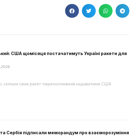
кий: США щомісяця постачатимуть Україні ракети для
08.2026
, скільки саме ракет-перехоплювачів надаватиме США
 та Сербія підписали меморандум про взаєморозуміння