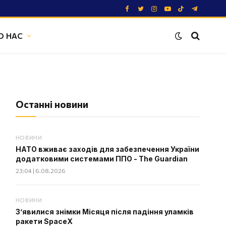
Facebook
Twitter
Instagram
YouTube
TikTok
Telegram
О НАС
Останні новини
НОВИНИ
НАТО вживає заходів для забезпечення України
додатковими системами ППО - The Guardian
23:04 | 6.08.2026
НОВИНИ
З’явилися знімки Місяця після падіння уламків
ракети SpaceX