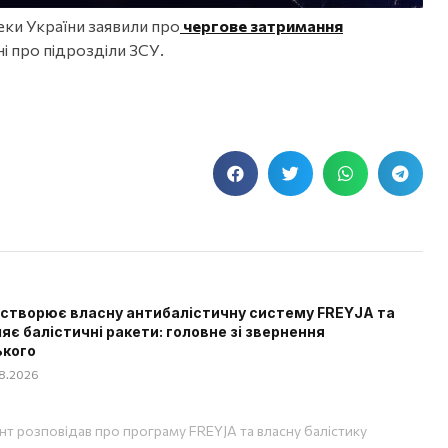
еки України заявили про
чергове затримання
ні про підрозділи ЗСУ.
 створює власну антибалістичну систему FREYJA та
яє балістичні ракети: головне зі звернення
ького
08.2026
т розповідав про програму FREYJA та власну балістику