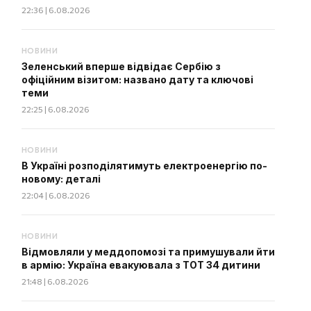
22:36 | 6.08.2026
НОВИНИ
Зеленський вперше відвідає Сербію з
офіційним візитом: названо дату та ключові
теми
22:25 | 6.08.2026
НОВИНИ
В Україні розподілятимуть електроенергію по-
новому: деталі
22:04 | 6.08.2026
НОВИНИ
Відмовляли у меддопомозі та примушували йти
в армію: Україна евакуювала з ТОТ 34 дитини
21:48 | 6.08.2026