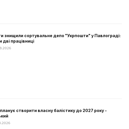
и знищили сортувальне депо "Укрпошти" у Павлограді:
и дві працівниці
08.2026
 планує створити власну балістику до 2027 року -
ький
08.2026