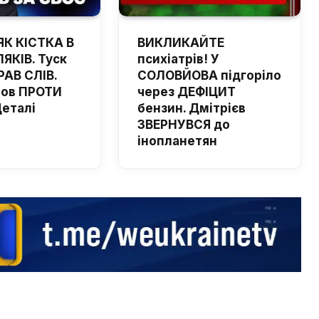
ЯК КІСТКА В
ВИКЛИКАЙТЕ
ЯКІВ. Туск
психіатрів! У
РАВ СЛІВ.
СОЛОВЙОВА підгоріло
шов ПРОТИ
через ДЕФІЦИТ
Деталі
бензин. Дмітрієв
ЗВЕРНУВСЯ до
інопланетян