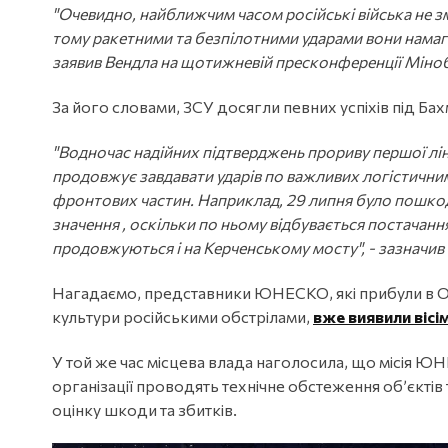
"Очевидно, найближчим часом російські війська не 
тому ракетними та безпілотними ударами вони намага
заявив Вендла на щотижневій пресконференції Міноб
За його словами, ЗСУ досягли певних успіхів під Бах
"Водночас надійних підтверджень прориву першої ліні
продовжує завдавати ударів по важливих логістични
фронтових частин. Наприклад, 29 липня було пошкодж
значення , оскільки по ньому відбувається постачанн
продовжуються і на Керченському мосту", - зазначив
Нагадаємо, представники ЮНЕСКО, які прибули в О
культури російськими обстрілами,
вже виявили вісі
У той же час місцева влада наголосила, що місія
організації проводять технічне обстеження обʼєкт
оцінку шкоди та збитків.