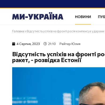
НОВИНИ
ПУБ
Головна
»
Відсутність успіхів на фронті росія компенсує ударами д
4 Серпня, 2023
21:10
Рейтер Юлия
Відсутність успіхів на фронті р
ракет, - розвідка Естонії