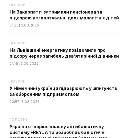
НОВИНИ
На Закарпатті затримали пенсіонера за
підозрою у зґвалтуванні двох малолітніх дітей
21:35 | 6.08.2026
НОВИНИ
На Львівщині енергетику повідомили про
підозру через загибель дев’ятирічної дівчинки
21:18 | 6.08.2026
НОВИНИ
У Німеччині українця підозрюють у шпигунстві
за оборонним підприємством
20:57 | 6.08.2026
ГОЛОВНЕ
Україна створює власну антибалістичну
систему FREYJA та розробляє балістичні