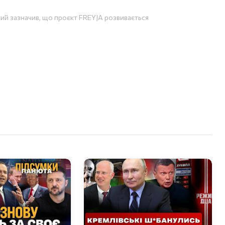
ий зазначив, що проєкт FREYJA розвивається