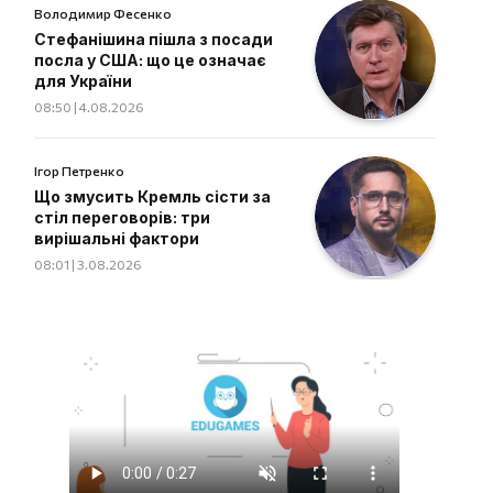
Володимир Фесенко
Стефанішина пішла з посади
посла у США: що це означає
для України
08:50 | 4.08.2026
Ігор Петренко
Що змусить Кремль сісти за
стіл переговорів: три
вирішальні фактори
08:01 | 3.08.2026