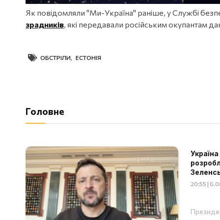
Як повідомляли "Ми-Україна" раніше, у Службі безп
зрадників
, які передавали російським окупантам да
ОБСТРІЛИ
,
ЕСТОНІЯ
Головне
Україна
розробл
Зеленс
20:55 | 6.
Президен