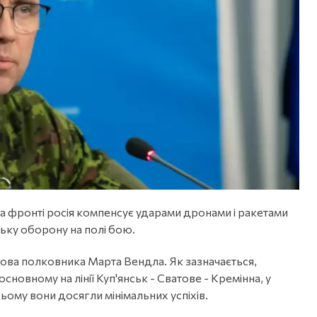
 на фронті росія компенсує ударами дронами і ракетами
нську оборону на полі бою.
ова полковника Марта Вендла. Як зазначається,
сновному на лінії Куп'янськ - Сватове - Кремінна, у
цьому вони досягли мінімальних успіхів.