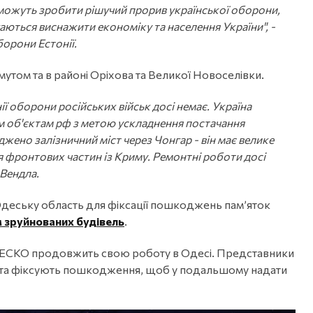
зможуть зробити рішучий прорив української оборони,
ються виснажити економіку та населення України", -
орони Естонії.
мутом та в районі Оріхова та Великої Новоселівки.
ї оборони російських військ досі немає. Україна
м об'єктам рф з метою ускладнення постачання
ено залізничний міст через Чонгар - він має велике
я фронтових частин із Криму. Ремонтні роботи досі
 Вендла.
деську область для фіксації пошкоджень пам’яток
м зруйнованих будівель
.
 ЮНЕСКО продовжить свою роботу в Одесі. Представники
ів та фіксують пошкодження, щоб у подальшому надати