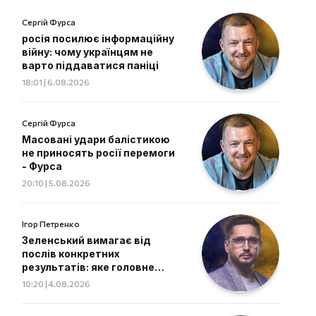
Сергій Фурса
росія посилює інформаційну
війну: чому українцям не
варто піддаватися паніці
18:01 | 6.08.2026
Сергій Фурса
Масовані удари балістикою
не приносять росії перемоги
- Фурса
20:10 | 5.08.2026
Ігор Петренко
Зеленський вимагає від
послів конкретних
результатів: яке головне
завдання дипломатів
10:20 | 4.08.2026