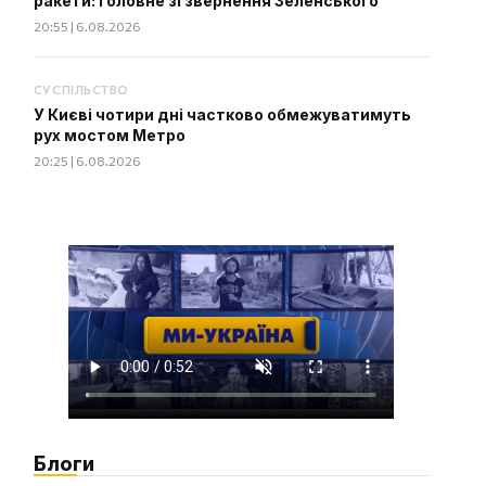
ракети: головне зі звернення Зеленського
20:55 | 6.08.2026
СУСПІЛЬСТВО
У Києві чотири дні частково обмежуватимуть
рух мостом Метро
20:25 | 6.08.2026
Блоги