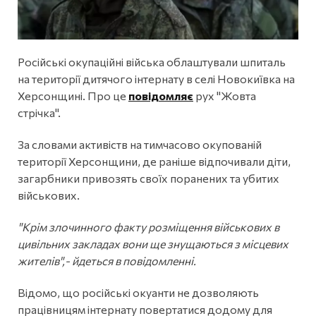
Російські окупаційні війська облаштували шпиталь
на території дитячого інтернату в селі Новокиївка на
Херсонщині. Про це
повідомляє
рух "Жовта
стрічка".
За словами активіств на тимчасово окупованій
території Херсонщини, де раніше відпочивали діти,
загарбники привозять своїх поранених та убитих
військових.
"Крім злочинного факту розміщення військових в
цивільних закладах вони ще знущаються з місцевих
жителів",- йдеться в повідомленні.
Відомо, що російські окуанти не дозволяють
працівницям інтернату повертатися додому для