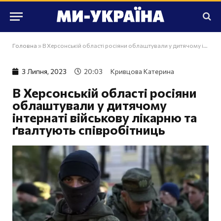
Головна
»
В Херсонській області росіяни облаштували у дитячому інтернаті військову лікарню та ґвалтують співробітниць
3 Липня, 2023
20:03
Кривцова Катерина
В Херсонській області росіяни
облаштували у дитячому
інтернаті військову лікарню та
ґвалтують співробітниць