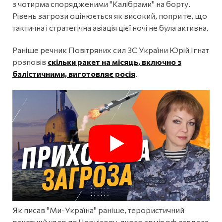
з чотирма спорядженими "Калібрами" на борту.
Рівень загрози оцінюється як високий, попри те, що
тактична і стратегічна авіація цієї ночі не була активна.
Раніше речник Повітряних сил ЗС України Юрій Ігнат
розповів
скільки ракет на місяць, включно з
балістичними, виготовляє росія
.
Як писав "Ми-Україна" раніше, терористичний
ракетний удар по Чернігову, якого армія рф завдала