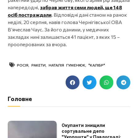
напередодні,
забрав життя семи людей, ще 148
осіб постраждали
. Відповідні дані станом на ранок
неділі, 20 серпня, навів голова Чернігівської ОВА
В’ячеслав Чаус. За його даними, у медичних
закладах нині залишається 41 пацієнт, з яких 15 –
прооперованих за вчора.
РОСІЯ
,
РАКЕТИ
,
НАТАЛІЯ ГУМЕНЮК
,
"КАЛІБР"
Головне
Окупанти знищили
сортувальне депо
"Укрпошти" у Павлограді: