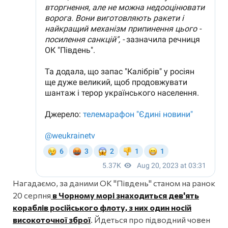
Нагадаємо, за даними ОК "Південь" станом на ранок
20 серпня
в Чорному морі знаходиться дев'ять
кораблів російського флоту, з них один носій
високоточної зброї
. Йдеться про підводний човен