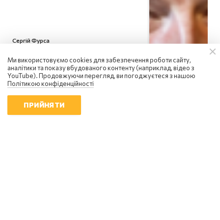
Сергій Фурса
росія посилює інформаційну
Ми використовуємо cookies для забезпечення роботи сайту,
війну: чому українцям не варто
аналітики та показу вбудованого контенту (наприклад, відео з
піддаватися паніці
YouTube). Продовжуючи перегляд, ви погоджуєтеся з нашою
18:01 | 6.08.2026
Політикою конфіденційності
ПРИЙНЯТИ