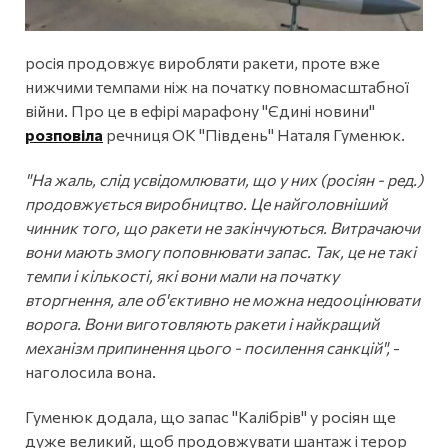
росія продовжує виробляти ракети, проте вже
нижчими темпами ніж на початку повномасштабної
війни. Про це в ефірі марафону "Єдині новини"
розповіла
речниця ОК "Південь" Наталя Гуменюк.
"На жаль, слід усвідомлювати, що у них (росіян - ред.)
продовжується виробництво. Це найголовніший
чинник того, що ракети не закінчуються. Витрачаючи
вони мають змогу поповнювати запас. Так, це не такі
темпи і кількості, які вони мали на початку
вторгнення, але об'єктивно не можна недооцінювати
ворога. Вони виготовляють ракети і найкращий
механізм припинення цього - посилення санкцій",
-
наголосила вона.
Гуменюк додала, що запас "Калібрів" у росіян ще
дуже великий, щоб продовжувати шантаж і терор