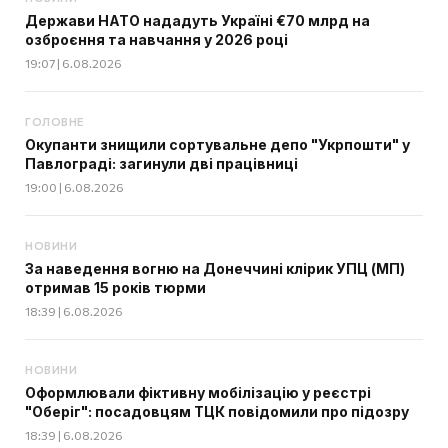
Держави НАТО нададуть Україні €70 млрд на
озброєння та навчання у 2026 році
19:07 | 6.08.2026
ГОЛОВНЕ
Окупанти знищили сортувальне депо "Укрпошти" у
Павлограді: загинули дві працівниці
19:00 | 6.08.2026
НОВИНИ
За наведення вогню на Донеччині клірик УПЦ (МП)
отримав 15 років тюрми
18:39 | 6.08.2026
НОВИНИ
Оформлювали фіктивну мобілізацію у реєстрі
"Оберіг": посадовцям ТЦК повідомили про підозру
18:39 | 6.08.2026