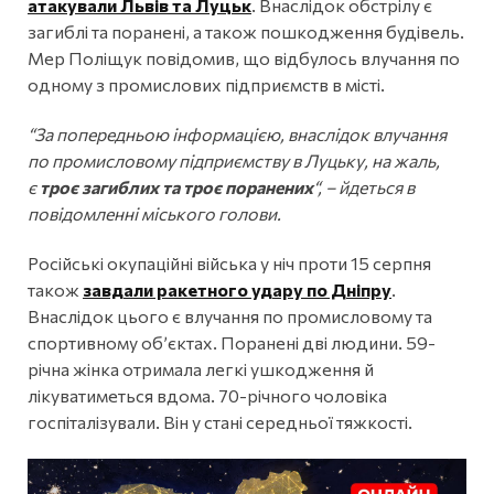
атакували Львів та Луцьк
. Внаслідок обстрілу є
загиблі та поранені, а також пошкодження будівель.
Мер Поліщук повідомив, що відбулось влучання по
одному з промислових підприємств в місті.
“За попередньою інформацією, внаслідок влучання
по промисловому підприємству в Луцьку, на жаль,
є
троє загиблих та троє поранених
“, – йдеться в
повідомленні міського голови.
Російські окупаційні війська у ніч проти 15 серпня
також
завдали ракетного удару по Дніпру
.
Внаслідок цього є влучання по промисловому та
спортивному об’єктах. Поранені дві людини. 59-
річна жінка отримала легкі ушкодження й
лікуватиметься вдома. 70-річного чоловіка
госпіталізували. Він у стані середньої тяжкості.