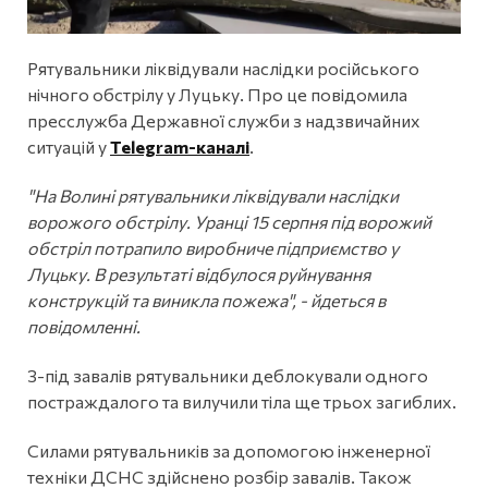
Рятувальники ліквідували наслідки російського
нічного обстрілу у Луцьку. Про це повідомила
пресслужба Державної служби з надзвичайних
ситуацій у
Telegram-каналі
.
"На Волині рятувальники ліквідували наслідки
ворожого обстрілу. Уранці 15 серпня під ворожий
обстріл потрапило виробниче підприємство у
Луцьку. В результаті відбулося руйнування
конструкцій та виникла пожежа", - йдеться в
повідомленні.
З-під завалів рятувальники деблокували одного
постраждалого та вилучили тіла ще трьох загиблих.
Силами рятувальників за допомогою інженерної
техніки ДСНС здійснено розбір завалів. Також