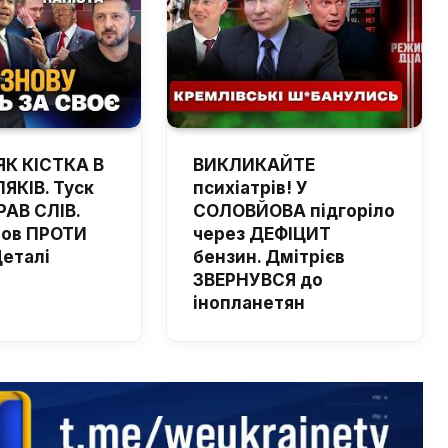
ЯК КІСТКА В
ВИКЛИКАЙТЕ
ЯКІВ. Туск
психіатрів! У
РАВ СЛІВ.
СОЛОВЙОВА підгоріло
шов ПРОТИ
через ДЕФІЦИТ
Деталі
бензин. Дмітрієв
ЗВЕРНУВСЯ до
інопланетян