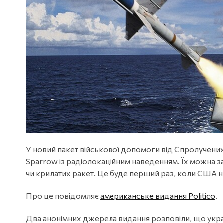
У новий пакет військової допомоги від Спролучених 
Sparrow із радіолокаційним наведенням. Їх можна зап
чи крилатих ракет. Це буде перший раз, коли США 
Про це повідомляє
американське видання Politico
.
Два анонімних джерела видання розповіли, що укра