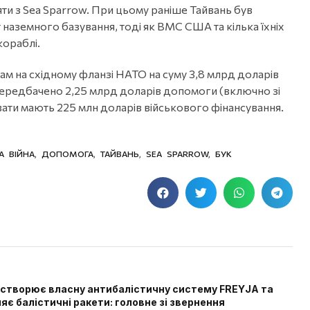
яти з Sea Sparrow. При цьому раніше Тайвань був
наземного базування, тоді як ВМС США та кілька їхніх
кораблі.
ам на східному фланзі НАТО на суму 3,8 млрд доларів
 передбачено 2,25 млрд доларів допомоги (включно зі
ати мають 225 млн доларів військового фінансування.
 ВІЙНА
,
ДОПОМОГА
,
ТАЙВАНЬ
,
SEA SPARROW
,
БУК
 створює власну антибалістичну систему FREYJA та
яє балістичні ракети: головне зі звернення