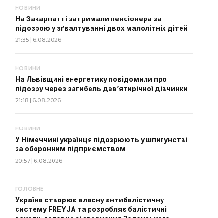
НОВИНИ
На Закарпатті затримали пенсіонера за
підозрою у зґвалтуванні двох малолітніх дітей
21:35 | 6.08.2026
НОВИНИ
На Львівщині енергетику повідомили про
підозру через загибель дев’ятирічної дівчинки
21:18 | 6.08.2026
НОВИНИ
У Німеччині українця підозрюють у шпигунстві
за оборонним підприємством
20:57 | 6.08.2026
ГОЛОВНЕ
Україна створює власну антибалістичну
систему FREYJA та розробляє балістичні