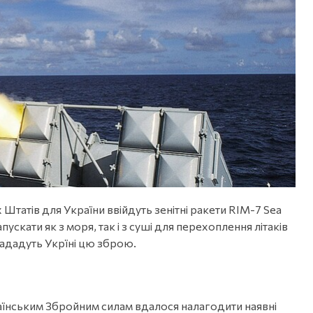
Штатів для України ввійдуть зенітні ракети RIM-7 Sea
ускати як з моря, так і з суші для перехоплення літаків
нададуть Укрїні цю зброю.
їнським Збройним силам вдалося налагодити наявні