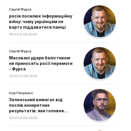
Сергій Фурса
росія посилює інформаційну
війну: чому українцям не
варто піддаватися паніці
18:01 | 6.08.2026
Сергій Фурса
Масовані удари балістикою
не приносять росії перемоги
- Фурса
20:10 | 5.08.2026
Ігор Петренко
Зеленський вимагає від
послів конкретних
результатів: яке головне
завдання дипломатів
10:20 | 4.08.2026