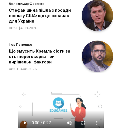
Володимир Фесенко
Стефанішина пішла з посади
посла у США: що це означає
для України
08:50 | 4.08.2026
Ігор Петренко
Що змусить Кремль сісти за
стіл переговорів: три
вирішальні фактори
08:01 | 3.08.2026