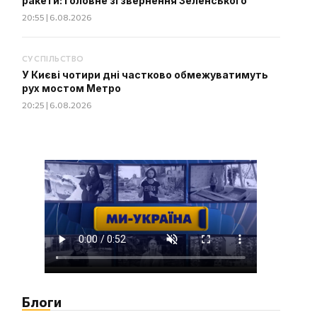
ракети: головне зі звернення Зеленського
20:55 | 6.08.2026
СУСПІЛЬСТВО
У Києві чотири дні частково обмежуватимуть
рух мостом Метро
20:25 | 6.08.2026
Блоги