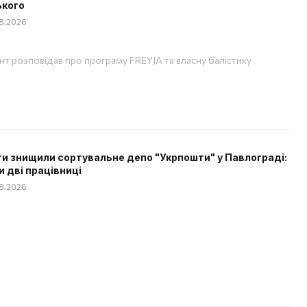
ького
08.2026
т розповідав про програму FREYJA та власну балістику
и знищили сортувальне депо "Укрпошти" у Павлограді:
и дві працівниці
08.2026