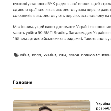
пускові установки БУК радянської епохи, щоб стріл
єдиною країною, яка використовувала версію ракет 
союзників використовують версію, встановлену на 
Між іншим, у цей пакет допомоги Україні та союзник
мають увійти 50 БМП Bradley. Загалом для України
155-мм артилерійськими снарядами). Також анонсув
ВІЙНА
,
РОСІЯ
,
УКРАЇНА
,
США
,
ЗБРОЯ
,
ПОВНОМАСШТАБНА
Головне
Україна
розробл