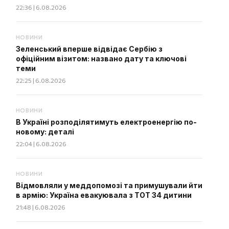
22:36 | 6.08.2026
НОВИНИ
Зеленський вперше відвідає Сербію з
офіційним візитом: названо дату та ключові
теми
22:25 | 6.08.2026
НОВИНИ
В Україні розподілятимуть електроенергію по-
новому: деталі
22:04 | 6.08.2026
НОВИНИ
Відмовляли у меддопомозі та примушували йти
в армію: Україна евакуювала з ТОТ 34 дитини
21:48 | 6.08.2026