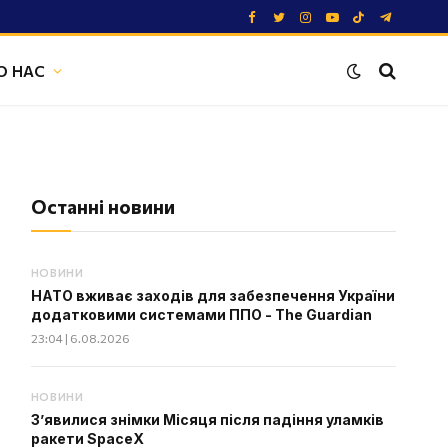
Facebook
Twitter
Instagram
YouTube
TikTok
Telegram
О НАС
Останні новини
НОВИНИ
НАТО вживає заходів для забезпечення України
додатковими системами ППО - The Guardian
23:04 | 6.08.2026
НОВИНИ
З’явилися знімки Місяця після падіння уламків
ракети SpaceX