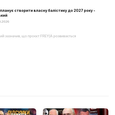
 планує створити власну балістику до 2027 року -
ький
08.2026
ий зазначив, що проєкт FREYJA розвивається