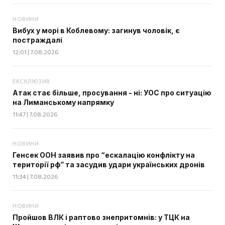
НОВИНИ
Вибух у морі в Коблевому: загинув чоловік, є
постраждалі
12:01 | 7.08.2026
ЕКСКЛЮЗИВ
Атак стає більше, просування - ні: УОС про ситуацію
на Лиманському напрямку
11:47 | 7.08.2026
НОВИНИ
Генсек ООН заявив про “ескалацію конфлікту на
території рф” та засудив удари українських дронів
11:34 | 7.08.2026
НОВИНИ
Пройшов ВЛК і раптово знепритомнів: у ТЦК на