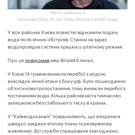
Фото: скріншот з
телеграм/https://t.me/vitaliy_klitschko/6346?single
У всіх районах Києва повністю відновили подачу
води після нічних обстрілів. Станом на зараз
водопровідна система працює у штатному режимі.
Про це
повідомив
мер Віталій Кличко.
У Києві 14 травня виникли перебої з водою
внаслідок нічної атаки з боку рф. Було пошкоджено
об’єкти електропостачання, тому виникли перебої з
постачанням води. Кілька районів міста тимчасово
залишилися без стабільного тиску в кранах.
У “Київводоканалі” повідомляють, що впоралися
швидко завдяки чіткому плану та резервному
живленню. Всі служби спрацювали злагоджено,