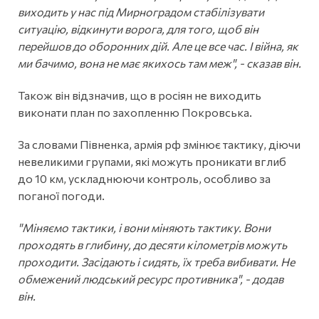
виходить у нас під Мирноградом стабілізувати
ситуацію, відкинути ворога, для того, щоб він
перейшов до оборонних дій. Але це все час. І війна, як
ми бачимо, вона не має якихось там меж", - сказав він.
Також він відзначив, що в росіян не виходить
виконати план по захопленню Покровська.
За словами Півненка, армія рф змінює тактику, діючи
невеликими групами, які можуть проникати вглиб
до 10 км, ускладнюючи контроль, особливо за
поганої погоди.
"Міняємо тактики, і вони міняють тактику. Вони
проходять в глибину, до десяти кілометрів можуть
проходити. Засідають і сидять, їх треба вибивати. Не
обмежений людський ресурс противника", - додав
він.