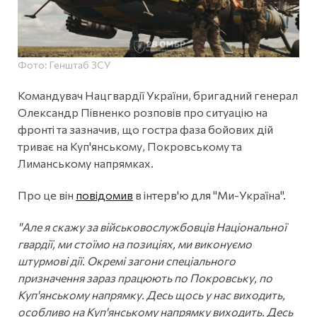
Фото: Генштаб ЗСУ
Командувач Нацгвардії України, бригадний генерал
Олександр Півненко розповів про ситуацію на
фронті та зазначив, що гостра фаза бойових дій
триває на Куп'янському, Покровському та
Лиманському напрямках.
Про це він
повідомив
в інтерв'ю для "Ми-Україна".
"Але я скажу за військовослужбовців Національної
гвардії, ми стоїмо на позиціях, ми виконуємо
штурмові дії. Окремі загони спеціального
призначення зараз працюють по Покровську, по
Куп'янському напрямку. Десь щось у нас виходить,
особливо на Куп'янському напрямку виходить. Десь