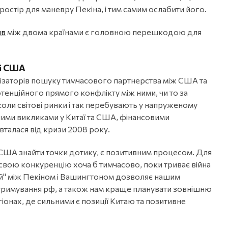
остір для маневру Пекіна, і тим самим ослабити його.
ив
між двома країнами є головною перешкодою для
 і США
талізаторів пошуку тимчасового партнерства між США та
отенційного прямого конфлікту між ними, чи то за
коли світові ринки і так перебувають у напруженому
ічними викликами у Китаї та США, фінансовими
вталася від кризи 2008 року.
а США знайти точки дотику, є позитивним процесом. Для
свою конкуренцію хоча б тимчасово, поки триває війна
ній" між Пекіном і Вашингтоном дозволяє нашим
стримування рф, а також нам краще планувати зовнішню
гіонах, де сильними є позиції Китаю та позитивне