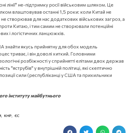
ні лінії" не-підтримку росії військовим шляхом. Це
ілком влаштовував останні 1,5 роки: коли Китай не
м не створював для нас додаткових військових загроз, а
оти Китаю, і тим самим не створювали потенційні
вих і логістичних ланцюжків.
США знайти якусь прийнятну для обох модель
цес триває, і він доволі хиткий. Головними
ологічні розбіжності у сприйнятті елітами двох держав
вність "яструбів" у внутрішній політиці, які скептично
 позиції сили (республіканці у США та прихильники
кого інституту майбутнього
И
,
КНР
,
ЄС