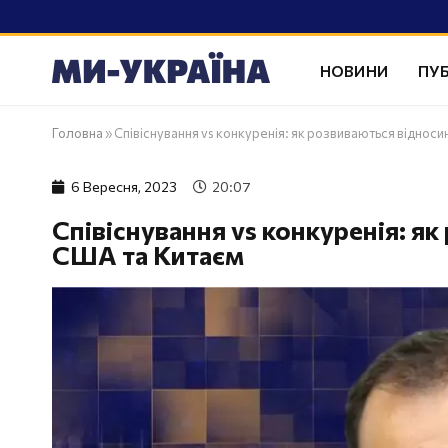
НОВИНИ
ПУБ
Головна
»
Співіснування vs конкуренія: як розвиваються віднос
6 Вересня, 2023
20:07
Співіснування vs конкуренія: я
США та Китаєм