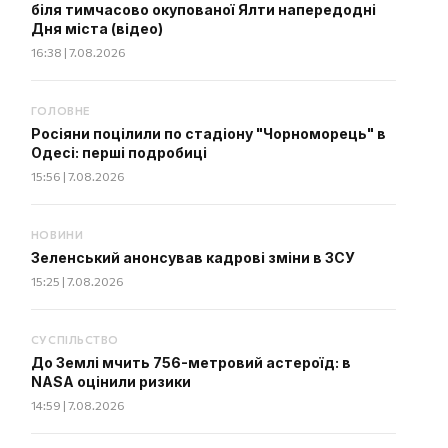
біля тимчасово окупованої Ялти напередодні
Дня міста (відео)
16:38 | 7.08.2026
ГОЛОВНЕ
Росіяни поцілили по стадіону "Чорноморець" в
Одесі: перші подробиці
15:56 | 7.08.2026
НОВИНИ
Зеленський анонсував кадрові зміни в ЗСУ
15:25 | 7.08.2026
СУСПІЛЬСТВО
До Землі мчить 756-метровий астероїд: в
NASA оцінили ризики
14:59 | 7.08.2026