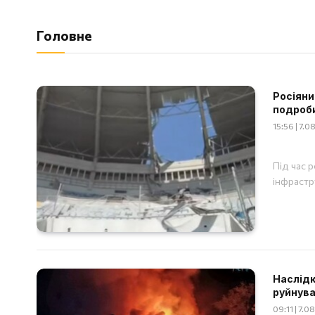
Головне
Росіяни
подроб
15:56 | 7.
Під час 
інфрастр
Наслідки
руйнува
09:11 | 7.