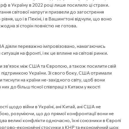
ф в Україну в 2022 році лише посилило ці страхи.
тання світової напруги призвели до загострення
ня, що і в Пекіні, і в Вашингтоні відчули, що воно
одна зі сторін повністю не готова.
США діяли переважно імпровізовано, намагаючись
итуація на фронті, і як це вплине на світові ринки.
и зв’язок між США та Європою, а також посилити свій
ті підтримкою України. Зі свого боку, США отримали
 тиснути на країни не-західного світу, щоб вони
их до більш тісної співпраці з Китаєм у якості
ті щодо війни в Україні, ані Китай, ані США не
собою, розуміючи, що до прямої конфронтації вони не
два великі конфлікти одночасно, їхні союзники в Європі
і торгово-економічні стосунки з КНР та економічний шок