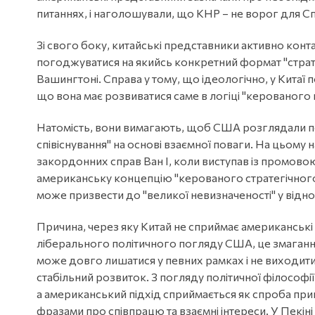
питаннях, і наголошували, що КНР – не ворог для С
Зі свого боку, китайські представники активно конт
погоджуватися на якийсь конкретний формат "страт
Вашингтоні. Справа у тому, що ідеологічно, у Китаї 
що вона має розвиватися саме в логіці "керованого
Натомість, вони вимагають, щоб США розглядали по
співіснування" на основі взаємної поваги. На цьому
закордонних справ Ван І, коли виступав із промовою 
американську концепцію "керованого стратегічного 
може призвести до "великої невизначеності" у відн
Причина, через яку Китай не сприймає американські і
ліберального політичного погляду США, це змагання
може довго лишатися у певних рамках і не виходити
стабільний розвиток. З погляду політичної філософії 
а американський підхід сприймається як спроба при
фразами про співпрацю та взаємні інтереси. У Пекін