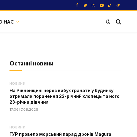
Facebook
Twitter
Instagram
YouTube
TikTok
Telegram
О НАС
Останні новини
НОВИНИ
На Рівненщині через вибух гранати у будинку
отримали поранення 22-річний хлопець та його
23-річна дівчина
17:06 | 7.08.2026
НОВИНИ
ГУР провело морський парад дронів Magura