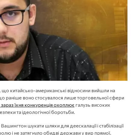
 що китайсько-американські відносини вийшли на
що раніше воно стосувалося лише торговельної сфери
 зараз їхня конкуренція охоплює
галузь високих
безпеки та ідеологічної боротьби.
 Вашингтон шукати шляхи для деескалації і стабілізації
олю і не затягнуло обидві держави у вир прямої,