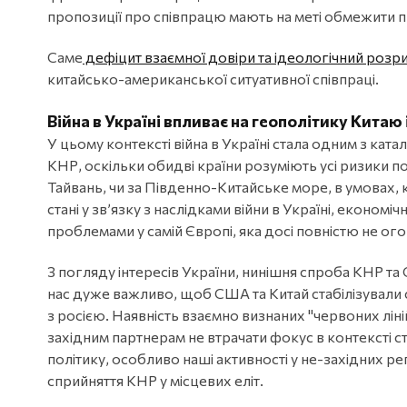
пропозиції про співпрацю мають на меті обмежити пр
Саме
дефіцит взаємної довіри та ідеологічний розр
китайсько-американської ситуативної співпраці.
Війна в Україні впливає на геополітику Китаю
У цьому контексті війна в Україні стала одним з ка
КНР, оскільки обидві країни розуміють усі ризики п
Тайвань, чи за Південно-Китайське море, в умовах, 
стані у зв’язку з наслідками війни в Україні, економ
проблемами у самій Європі, яка досі повністю не ого
З погляду інтересів України, нинішня спроба КНР т
нас дуже важливо, щоб США та Китай стабілізували 
з росією. Наявність взаємно визнаних "червоних лі
західним партнерам не втрачати фокус в контексті 
політику, особливо наші активності у не-західних ре
сприйняття КНР у місцевих еліт.