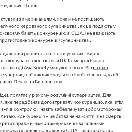
получених Штатів.
актували з американцями, хоча й не поспішають
егічного керованого суперництва", як це подають у
по-своєму бачать конкуренцію зі США, і не вважають,
 протистояння/конкуренції/суперництва".
дальший розвиток їхніх стосунків як "мирне
 наголошував голова комісії ЦК Компартії Китаю з
на заході Asia Society минулого року. Він
назвав
суперництва" викликом для світової спільноти, який
осинах Пекіна та Вашингтона.
деї, полягає у різному розумінні суперництва. Для
, яке передбачає договтривалу конкуренцію, яка, втім,
 з-під контролю, і навіть забезпечувати обом сторонам
Китаю, конкуренція – це битва не на життя, а на смерть,
крити справжні наміри американців загальними
і не можуть повністю довіряти США, і вважають, що