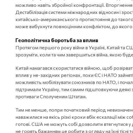
можливо навіть збройної конфронтації. Вторгнення р
Дестабілізація системи міжнародних відносин і зрос
китайсько-американського протистояння до такого рів
може вибухнути повноцінним конфліктом, до якого ж
Геополітична боротьба за вплив
Протягом першого року війни в Україні, Китай та 
зрозуміти, коли та чим завершиться війна, якою буде с
Китай намагався скористатися війною, щоб розірват
вплив у не-західних регіонах, поки ЄС і НАТО зайня
можливість мобілізувати союзників по НАТО, і почали
підтримали Україну, тим самим підштовхуючи деякі з н
противаги Сполученим Штатам.
Тим не менше, попри початковий період невизначенос
наважилися на якісь різкі кроки вбік ескалації між 
готові. США не можуть собі дозволити втягнутися у 
не горять бажанням це робити з огляду на їхні тісн