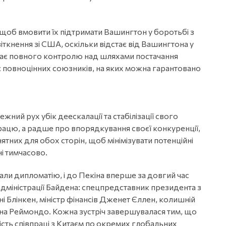
 щоб вмовити їх підтримати Вашингтон у боротьбі з
іткнення зі США, оскільки відстає від Вашингтона у
 має повного контролю над шляхами постачання
ає повноцінних союзників, на яких можна гарантовано
жний рух убік деескалації та стабілізації свого
працю, а радше про впорядкування своєї конкуренції,
ятних для обох сторін, щоб мінімізувати потенційні
і тимчасово.
вали дипломатію, і до Пекіна вперше за довгий час
адміністрації Байдена: спецпредставник президента з
 Блінкен, міністр фінансів Дженет Єллен, колишній
ина Реймондо. Кожна зустріч завершувалася тим, що
сть співпраці з Китаєм по окремих глобальних