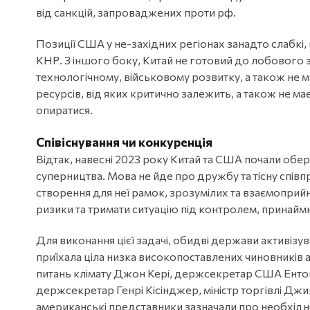
від санкцій, запроваджених проти рф.
Позиції США у не-західних регіонах занадто слабкі,
КНР. З іншого боку, Китай не готовий до лобового з
технологічному, військовому розвитку, а також не
ресурсів, від яких критично залежить, а також не м
опиратися.
Співіснування чи конкуренція
Відтак, навесні 2023 року Китай та США почали обере
суперництва. Мова не йде про дружбу та тісну спів
створення для неї рамок, зрозумілих та взаємоприйн
ризики та тримати ситуацію під контролем, принаймн
Для виконання цієї задачі, обидві держави активізу
приїхала ціла низка високопоставлених чиновників 
питань клімату Джон Кері, держсекретар США Ентоні
держсекретар Генрі Кісінджер, міністр торгівлі Дж
американські представники зазначали про необхідні