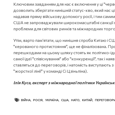
Ключовим завданням для нас є включення у ці "черво
дозволить зберігати нинішній статус-кво, який нас ц
надавав пряму військову допомогу росії, і тим сами
США не запроваджували широкомасштабні санкції пр
проблеми для світових ринків та міжнародних торго
Утім, варто пам’ятати, що нинішня спроба Китаю і 
"керованого протистояння", ще не фіналізована. Про
перешкодами на цьому шляху стоять як політико-іде
самої ідеї "співіснування" або "конкуренції", так і ная
ставляться до переговорів, і натомість виступають з
"жорсткої лінії" у команді Сі Цзіньпіна).
Ілія Куса, експерт з міжнародної політики Українсь
ВІЙНА
,
РОСІЯ
,
УКРАЇНА
,
США
,
НАТО
,
КИТАЙ
,
ПЕРЕГОВОР