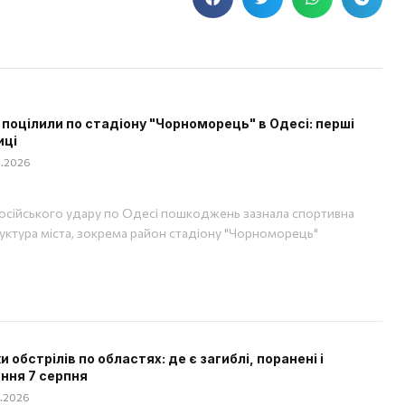
 поцілили по стадіону "Чорноморець" в Одесі: перші
иці
08.2026
російського удару по Одесі пошкоджень зазнала спортивна
уктура міста, зокрема район стадіону "Чорноморець"
 обстрілів по областях: де є загиблі, поранені і
ння 7 серпня
08.2026