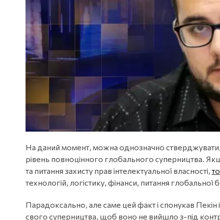
На даний момент, можна однозначно стверджувати,
рівень повноцінного глобального суперництва. Як
та питання захисту прав інтелектуальної власності,
то
технологій, логістику, фінанси, питання глобальної 
Парадоксально, але саме цей факт і спонукав Пекін і
свого суперництва, щоб воно не вийшло з-під контр