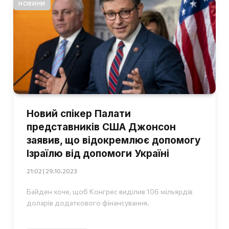
НОВИНИ
Новий спікер Палати
представників США Джонсон
заявив, що відокремлює допомогу
Ізраїлю від допомоги Україні
21:02 | 29.10.2023
Байден хоче, щоб Конгрес виділив 106 мільярдів
доларів додаткового фінансування.