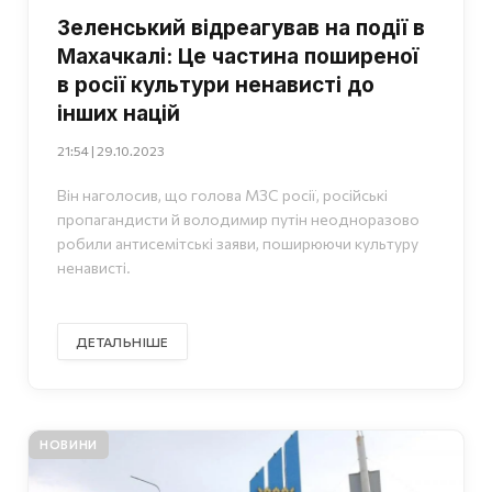
Зеленський відреагував на події в
Махачкалі: Це частина поширеної
в росії культури ненависті до
інших націй
21:54 | 29.10.2023
Він наголосив, що голова МЗС росії, російські
пропагандисти й володимир путін неодноразово
робили антисемітські заяви, поширюючи культуру
ненависті.
ДЕТАЛЬНІШЕ
НОВИНИ