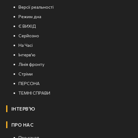
Версії реальності
Режим дна
Є ВИХІД
Серйозно
На Часі
Інтерв'ю
Лінія фронту
Стріми
ПЕРСОНА
ТЕМНІ СПРАВИ
ІНТЕРВ'Ю
ПРО НАС
Про канал