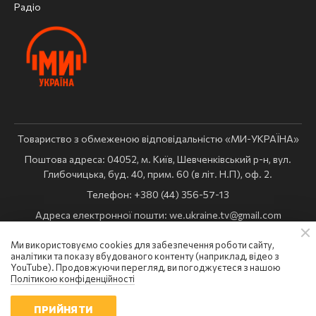
Радіо
Товариство з обмеженою відповідальністю «МИ-УКРАЇНА»
Поштова адреса: 04052, м. Київ, Шевченківський р-н, вул.
Глибочицька, буд. 40, прим. 60 (в літ. Н.П), оф. 2.
Телефон: +380 (44) 356-57-13
Адреса електронної пошти:
we.ukraine.tv@gmail.com
Комерційний відділ:
reklama@weukraine.tv
Ми використовуємо cookies для забезпечення роботи сайту,
Ідентифікатор медіа в Реєстрі суб’єктів у сфері медіа: R10-
аналітики та показу вбудованого контенту (наприклад, відео з
02365
YouTube). Продовжуючи перегляд, ви погоджуєтеся з нашою
Політикою конфіденційності
Всі права захищені: © Ми Україна
ПРИЙНЯТИ