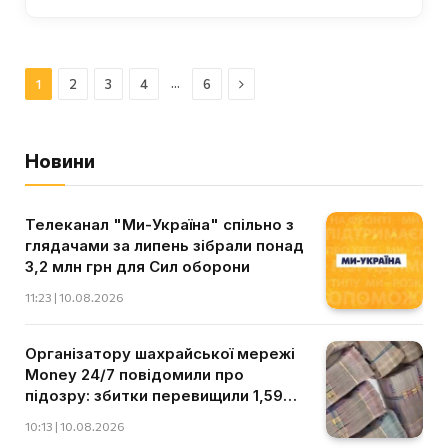
Далі
…
1
2
3
4
6
Новини
Телеканал "Ми-Україна" спільно з
глядачами за липень зібрали понад
3,2 млн грн для Сил оборони
11:23 | 10.08.2026
Організатору шахрайської мережі
Money 24/7 повідомили про
підозру: збитки перевищили 1,59
млн грн
10:13 | 10.08.2026