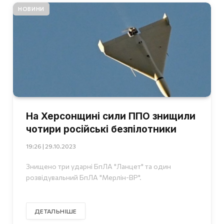
НОВИНИ
На Херсонщині сили ППО знищили
чотири російські безпілотники
19:26 | 29.10.2023
Знищено три ударні БпЛА "Ланцет" та один
розвідувальний БпЛА "Мерлін-ВР".
ДЕТАЛЬНІШЕ