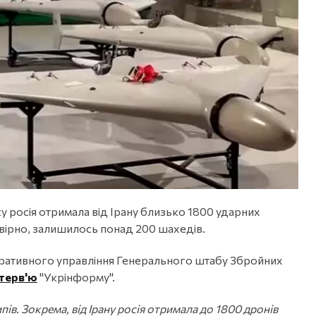
у росія отримала від Ірану близько 1800 ударних
мовірно, залишилось понад 200 шахедів.
еративного управління Генерального штабу Збройних
нтерв'ю
"Укрінформу".
ів. Зокрема, від Ірану росія отримала до 1800 дронів