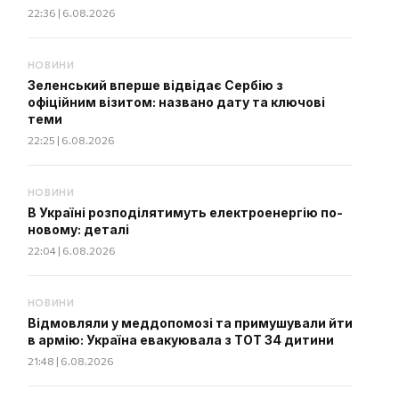
22:36 | 6.08.2026
НОВИНИ
Зеленський вперше відвідає Сербію з
офіційним візитом: названо дату та ключові
теми
22:25 | 6.08.2026
НОВИНИ
В Україні розподілятимуть електроенергію по-
новому: деталі
22:04 | 6.08.2026
НОВИНИ
Відмовляли у меддопомозі та примушували йти
в армію: Україна евакуювала з ТОТ 34 дитини
21:48 | 6.08.2026