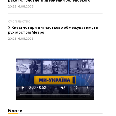
ракети: головне зі звернення Зеленського
20:55 | 6.08.2026
СУСПІЛЬСТВО
У Києві чотири дні частково обмежуватимуть
рух мостом Метро
20:25 | 6.08.2026
Блоги