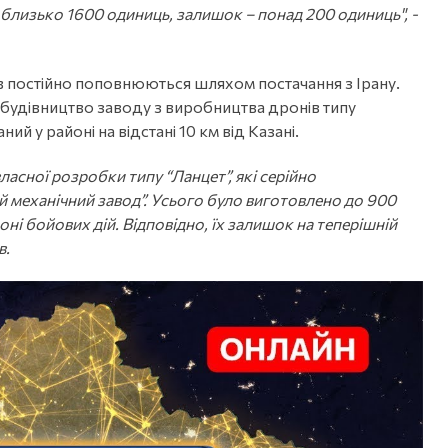
й близько 1600 одиниць, залишок – понад 200 одиниць", -
ів постійно поповнюються шляхом постачання з Ірану.
 будівництво заводу з виробництва дронів типу
ий у районі на відстані 10 км від Казані.
асної розробки типу “Ланцет”, які серійно
 механічний завод”. Усього було виготовлено до 900
зоні бойових дій. Відповідно, їх залишок на теперішній
в.