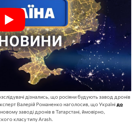
зслідувачі дізнались, що росіяни будують завод дронів
й експерт Валерій Романенко наголосив, що Україні
до
 новому заводі дронів в Татарстані, ймовірно,
кого класу типу Arash.