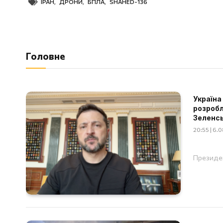
ІРАН
,
ДРОНИ
,
БПЛА
,
SHAHED-136
Головне
Україна
розробл
Зеленс
20:55 | 6.
Президен