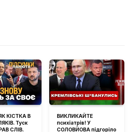
ЯК КІСТКА В
ВИКЛИКАЙТЕ
ЯКІВ. Туск
психіатрів! У
РАВ СЛІВ.
СОЛОВЙОВА підгоріло