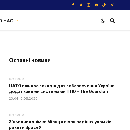
Facebook
Twitter
Instagram
YouTube
TikTok
Telegram
О НАС
Останні новини
НОВИНИ
НАТО вживає заходів для забезпечення України
додатковими системами ППО - The Guardian
23:04 | 6.08.2026
НОВИНИ
З’явилися знімки Місяця після падіння уламків
ракети SpaceX