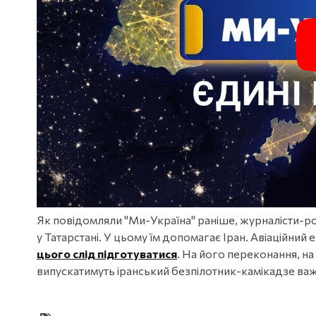
Як повідомляли "Ми-Україна" раніше, журналісти-ро
у Татарстані. У цьому їм допомагає Іран. Авіаційни
цього слід підготуватися
. На його переконання, на
випускатимуть іранський безпілотник-камікадзе важ