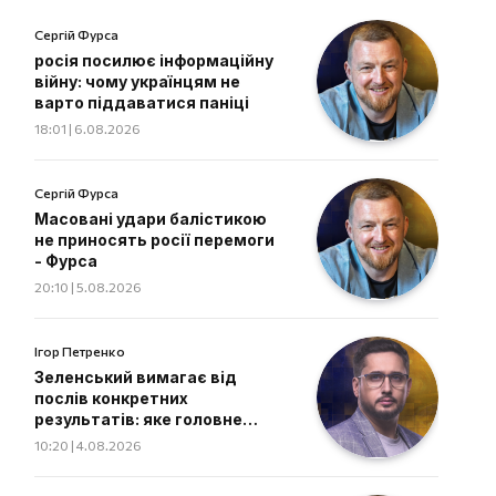
Сергій Фурса
росія посилює інформаційну
війну: чому українцям не
варто піддаватися паніці
18:01 | 6.08.2026
Сергій Фурса
Масовані удари балістикою
не приносять росії перемоги
- Фурса
20:10 | 5.08.2026
Ігор Петренко
Зеленський вимагає від
послів конкретних
результатів: яке головне
завдання дипломатів
10:20 | 4.08.2026