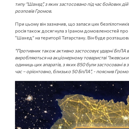
типу “Шахед”, з яких застосовано під час бойових ді
розповів Громов.
При цьому він зазначив, що запаси цих безпілотник
росія також досягнула з Іраном домовленостей про
“Шахед” на території Татарстану. Він буде розташован
"Противник також активно застосовує ударні БпЛА вл
виробляються на акціонерному товаристві “Іжевський
одиниць цих апаратів, з яких 850 були застосовані в 
час – орієнтовно, близько 50 БпЛА", - пояснив Громо