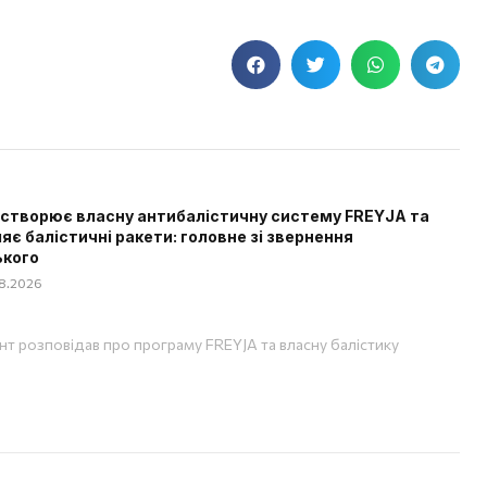
 створює власну антибалістичну систему FREYJA та
яє балістичні ракети: головне зі звернення
ького
08.2026
т розповідав про програму FREYJA та власну балістику