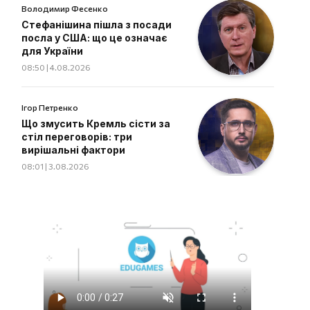
Володимир Фесенко
Стефанішина пішла з посади
посла у США: що це означає
для України
08:50 | 4.08.2026
Ігор Петренко
Що змусить Кремль сісти за
стіл переговорів: три
вирішальні фактори
08:01 | 3.08.2026