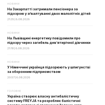
НОВИНИ
На Закарпатті затримали пенсіонера за
підозрою у зґвалтуванні двох малолітніх дітей
21:35 | 6.08.2026
НОВИНИ
На Львівщині енергетику повідомили про
підозру через загибель дев’ятирічної дівчинки
21:18 | 6.08.2026
НОВИНИ
У Німеччині українця підозрюють у шпигунстві
за оборонним підприємством
20:57 | 6.08.2026
ГОЛОВНЕ
Україна створює власну антибалістичну
систему FREYJA та розробляє балістичні