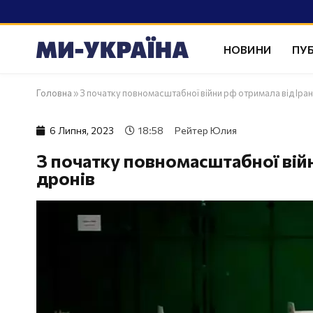
НОВИНИ
ПУБ
Головна
»
З початку повномасштабної війни рф отримала від Іран
6 Липня, 2023
18:58
Рейтер Юлия
З початку повномасштабної війн
дронів