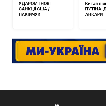
УДАРОМ І НОВІ
Китай пі
САНКЦІЇ США /
ПУТІНА. 
ЛАКІЙЧУК
АНКАРИ