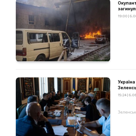
Окупант
загинул
19:00 | 6.
Україна
Зеленс
15:24 | 6.
Зеленськ