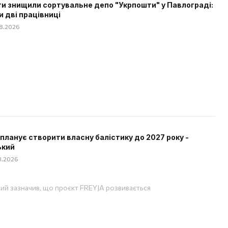
и знищили сортувальне депо "Укрпошти" у Павлограді:
и дві працівниці
08.2026
 планує створити власну балістику до 2027 року -
ький
08.2026
ий зазначив, що проєкт FREYJA розвивається