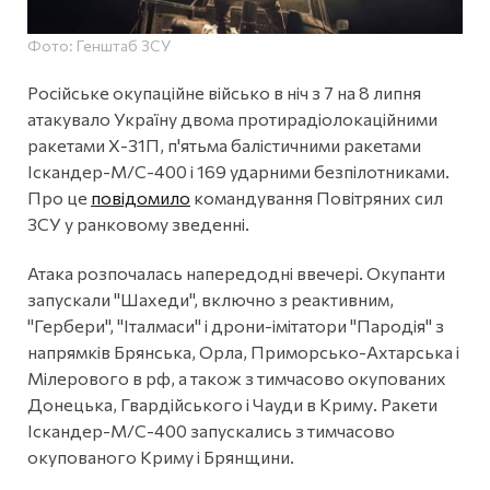
Фото: Генштаб ЗСУ
Російське окупаційне військо в ніч з 7 на 8 липня
атакувало Україну двома протирадіолокаційними
ракетами Х-31П, п'ятьма балістичними ракетами
Іскандер-М/С-400 і 169 ударними безпілотниками.
Про це
повідомило
командування Повітряних сил
ЗСУ у ранковому зведенні.
Атака розпочалась напередодні ввечері. Окупанти
запускали "Шахеди", включно з реактивним,
"Гербери", "Італмаси" і дрони-імітатори "Пародія" з
напрямків Брянська, Орла, Приморсько-Ахтарська і
Мілерового в рф, а також з тимчасово окупованих
Донецька, Гвардійського і Чауди в Криму. Ракети
Іскандер-М/С-400 запускались з тимчасово
окупованого Криму і Брянщини.