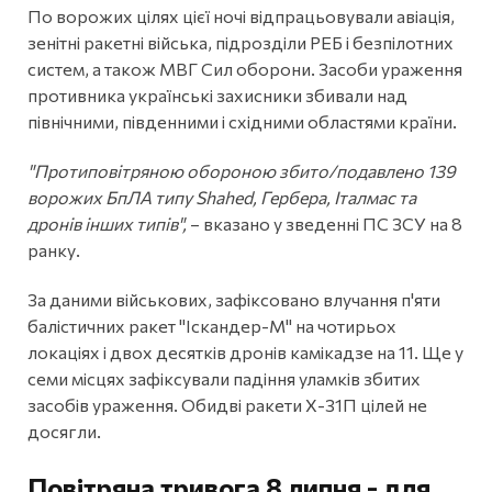
По ворожих цілях цієї ночі відпрацьовували авіація,
зенітні ракетні війська, підрозділи РЕБ і безпілотних
систем, а також МВГ Сил оборони. Засоби ураження
противника українські захисники збивали над
північними, південними і східними областями країни.
"Протиповітряною обороною збито/подавлено 139
ворожих БпЛА типу Shahed, Гербера, Італмас та
дронів інших типів",
– вказано у зведенні ПС ЗСУ на 8
ранку.
За даними військових, зафіксовано влучання п'яти
балістичних ракет "Іскандер-М" на чотирьох
локаціях і двох десятків дронів камікадзе на 11. Ще у
семи місцях зафіксували падіння уламків збитих
засобів ураження. Обидві ракети Х-31П цілей не
досягли.
Повітряна тривога 8 липня - для