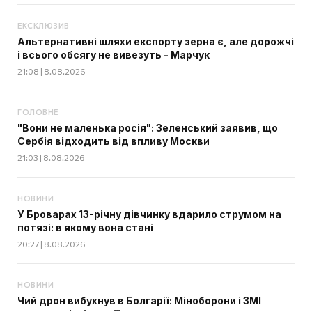
ЕКСКЛЮЗИВ
Альтернативні шляхи експорту зерна є, але дорожчі
і всього обсягу не вивезуть - Марчук
21:08 | 8.08.2026
ГОЛОВНЕ
"Вони не маленька росія": Зеленський заявив, що
Сербія відходить від впливу Москви
21:03 | 8.08.2026
НОВИНИ
У Броварах 13-річну дівчинку вдарило струмом на
потязі: в якому вона стані
20:27 | 8.08.2026
НОВИНИ
Чий дрон вибухнув в Болгарії: Міноборони і ЗМІ