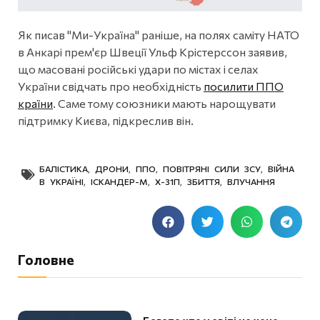
Як писав "Ми-Україна" раніше, на полях саміту НАТО
в Анкарі прем'єр Швеції Ульф Крістерссон заявив,
що масовані російські удари по містах і селах
України свідчать про необхідність
посилити ППО
країни
. Саме тому союзники мають нарощувати
підтримку Києва, підкреслив він.
БАЛІСТИКА
,
ДРОНИ
,
ППО
,
ПОВІТРЯНІ СИЛИ ЗСУ
,
ВІЙНА
В УКРАЇНІ
,
ІСКАНДЕР-М
,
Х-31П
,
ЗБИТТЯ
,
ВЛУЧАННЯ
Головне