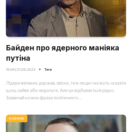
Байден про ядерного маніяка
путіна
15:04 | 21.06.2023
Теги
Лідери великих держав, звісно, теж люди і можуть сказати
щось зайве або недолуге. Але це відбувається рідко.
Зазвичай кожна фраза політичного...
НОВИНИ