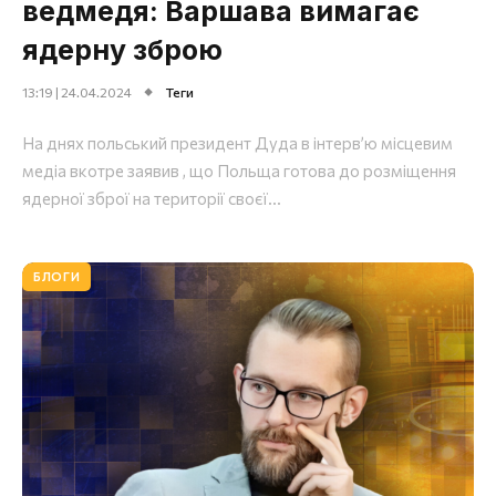
ведмедя: Варшава вимагає
ядерну зброю
13:19 | 24.04.2024
Теги
На днях польський президент Дуда в інтерв’ю місцевим
медіа вкотре заявив , що Польща готова до розміщення
ядерної зброї на території своєї...
БЛОГИ