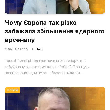
Чому Європа так різко
забажала збільшення ядерного
арсеналу
11:59 | 19.02.2024
Теги
Топові німецькі політики починають говорити на
табуйовану раніше тему ядерної зброї. Французи
позапланово підвищують оборонні видатки ....
БЛОГИ