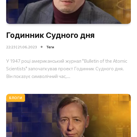
Годинник Судного дня
22:23 | 21.06.2023
Теги
У 1947 році американський журнал "Bulletin of the Atomic
Scientists" започаткував проект Годинник Судного дня.
Він показує символічний час,...
БЛОГИ