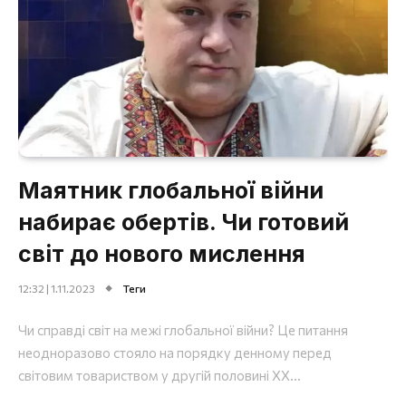
Маятник глобальної війни
набирає обертів. Чи готовий
світ до нового мислення
12:32 | 1.11.2023
Теги
Чи справді світ на межі глобальної війни? Це питання
неодноразово стояло на порядку денному перед
світовим товариством у другій половині ХХ...