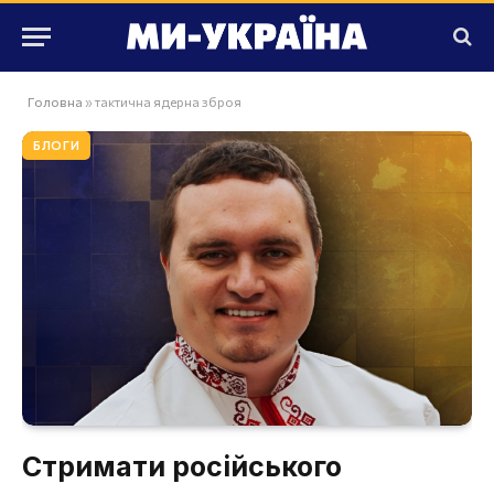
Головна
»
тактична ядерна зброя
БЛОГИ
Стримати російського