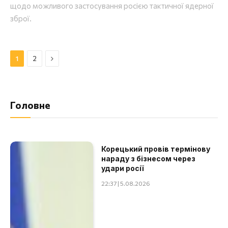
щодо можливого застосування росією тактичної ядерної
зброї.
Далі
1
2
Головне
Корецький провів термінову
нараду з бізнесом через
удари росії
22:37 | 5.08.2026