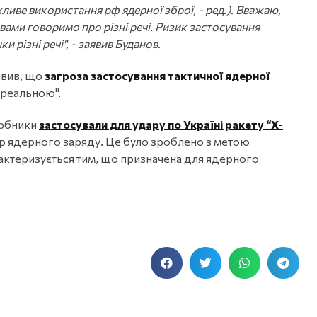
жливе використання рф ядерної зброї, - ред.). Вважаю,
з вами говоримо про різні речі. Ризик застосування
 різні речі", - заявив Буданов.
явив, що
загроза застосування тактичної ядерної
"реальною".
арбники
застосували для удару по Україні ракету “X-
тор ядерного заряду. Це було зроблено з метою
актеризується тим, що призначена для ядерного