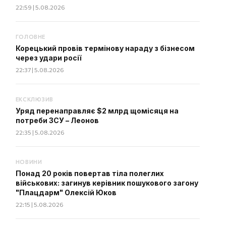
22:59 | 5.08.2026
ГОЛОВНЕ
Корецький провів термінову нараду з бізнесом
через удари росії
22:37 | 5.08.2026
ЕКСКЛЮЗИВ
Уряд перенаправляє $2 млрд щомісяця на
потреби ЗСУ – Леонов
22:35 | 5.08.2026
НОВИНИ
Понад 20 років повертав тіла полеглих
військових: загинув керівник пошукового загону
"Плацдарм" Олексій Юков
22:15 | 5.08.2026