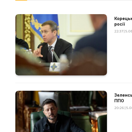
Корецьк
росії
22:37 | 5.
Зеленсь
ППО
20:26 | 5.