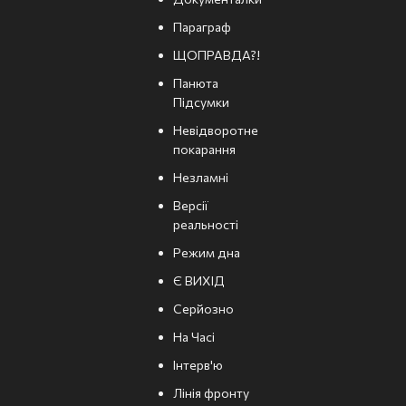
Параграф
ЩОПРАВДА?!
Панюта
Підсумки
Невідворотне
покарання
Незламні
Версії
реальності
Режим дна
Є ВИХІД
Серйозно
На Часі
Інтерв'ю
Лінія фронту