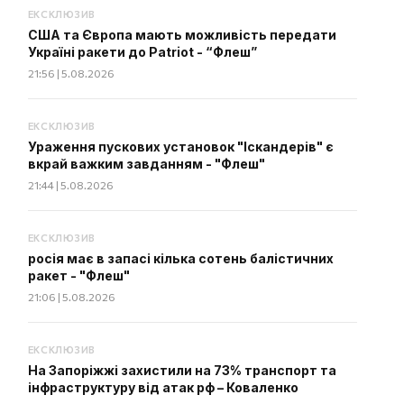
ЕКСКЛЮЗИВ
США та Європа мають можливість передати
Україні ракети до Patriot - “Флеш”
21:56 | 5.08.2026
ЕКСКЛЮЗИВ
Ураження пускових установок "Іскандерів" є
вкрай важким завданням - "Флеш"
21:44 | 5.08.2026
ЕКСКЛЮЗИВ
росія має в запасі кілька сотень балістичних
ракет - "Флеш"
21:06 | 5.08.2026
ЕКСКЛЮЗИВ
На Запоріжжі захистили на 73% транспорт та
інфраструктуру від атак рф – Коваленко