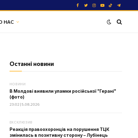
Facebook
Twitter
Instagram
YouTube
TikTok
Telegram
О НАС
Останні новини
НОВИНИ
В Молдові виявили уламки російської "Герані"
(фото)
23:02 | 5.08.2026
ЕКСКЛЮЗИВ
Реакція правоохоронців на порушення ТЦК
змінилась в позитивну сторону – Лубінець