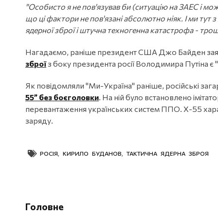
"Особисто я не пов'язував би (ситуацію на ЗАЕС і мо
що ці фактори не пов'язані абсолютно ніяк. І ми тут 
ядерної зброї і штучна техногенна катастрофа - трошки
Нагадаємо, раніше президент США Джо Байден за
зброї
з боку президента росії Володимира Путіна є 
Як повідомляли "Ми-Україна" раніше, російські заг
55” без боєголовки
. На ній було встановлено іміта
перевантаження українських систем ППО. Х-55 хар
заряду.
РОСІЯ
,
КИРИЛО БУДАНОВ
,
ТАКТИЧНА ЯДЕРНА ЗБРОЯ
Головне