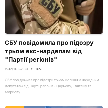
СБУ повідомила про підозру
трьом екс-нардепам від
"Партії регіонів"
15:42 | 11.05.2023
Теги
СБУ повідомила про підозри трьом колишнім народним
депутатам від Партії регіонів - Царьову, Святашу та
Маркову