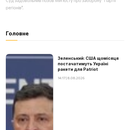
Суд задовольнив позов Мін’юсту про заборону "Партії
регіонів".
Головне
Зеленський: США щомісяця
постачатимуть Україні
ракети для Patriot
14:17 | 8.08.2026