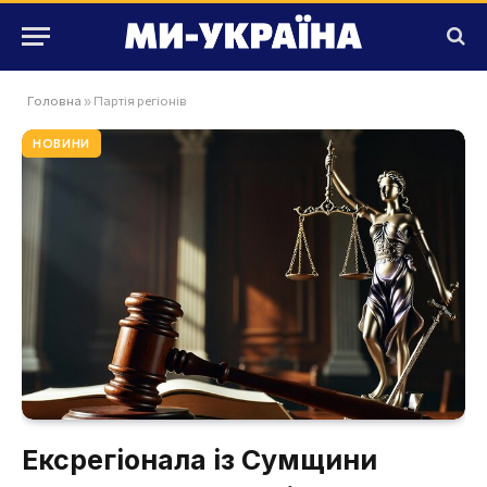
Головна
»
Партія регіонів
НОВИНИ
Ексрегіонала із Сумщини