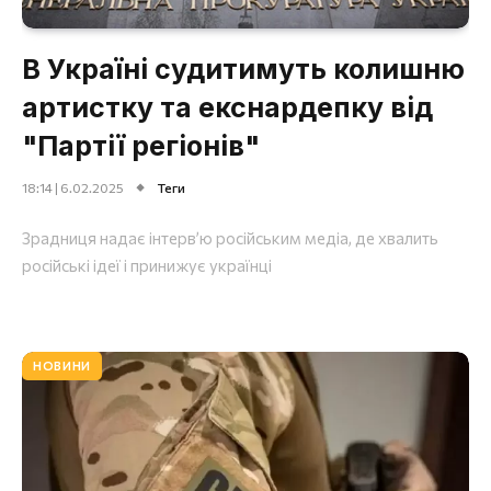
В Україні судитимуть колишню
артистку та екснардепку від
"Партії регіонів"
18:14 | 6.02.2025
Теги
Зрадниця надає інтерв’ю російським медіа, де хвалить
російські ідеї і принижує українці
НОВИНИ