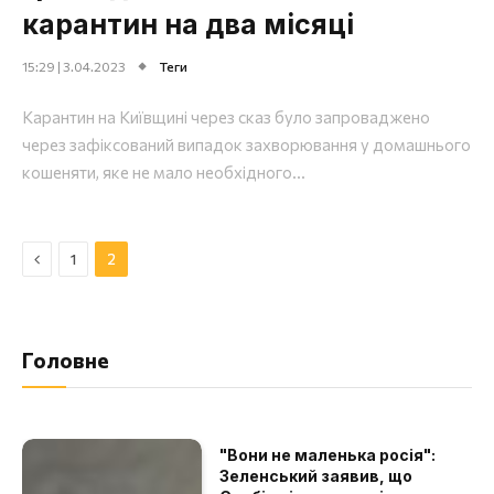
карантин на два місяці
15:29 | 3.04.2023
Теги
Карантин на Київщині через сказ було запроваджено
через зафіксований випадок захворювання у домашнього
кошеняти, яке не мало необхідного...
Назад
1
2
Головне
"Вони не маленька росія":
Зеленський заявив, що