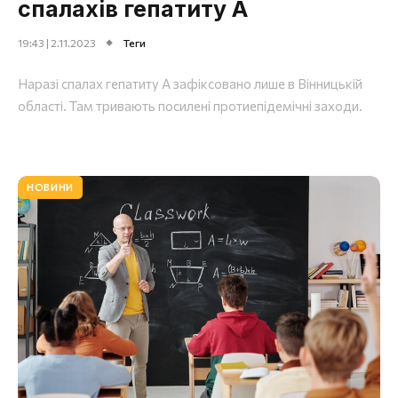
спалахів гепатиту А
19:43 | 2.11.2023
Теги
Наразі спалах гепатиту A зафіксовано лише в Вінницькій
області. Там тривають посилені протиепідемічні заходи.
НОВИНИ