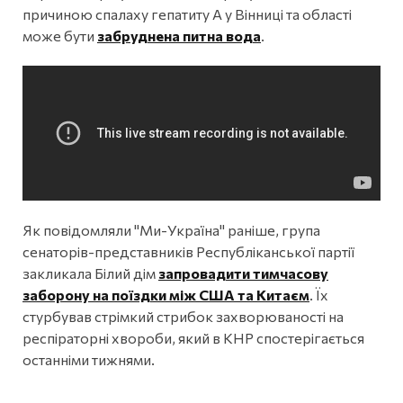
причиною спалаху гепатиту А у Вінниці та області
може бути
забруднена питна вода
.
Як повідомляли "Ми-Україна" раніше, група
сенаторів-представників Республіканської партії
закликала Білий дім
запровадити тимчасову
заборону на поїздки між США та Китаєм
. Їх
стурбував стрімкий стрибок захворюваності на
респіраторні хвороби, який в КНР спостерігається
останніми тижнями.