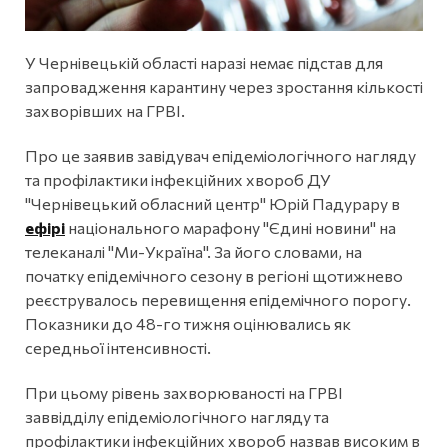
У Чернівецькій області наразі немає підстав для
запровадження карантину через зростання кількості
захворівших на ГРВІ.
Про це заявив завідувач епідеміологічного нагляду
та профілактики інфекційних хвороб ДУ
"Чернівецький обласний центр" Юрій Падурару в
ефірі
національного марафону "Єдині новини" на
телеканалі "Ми-Україна". За його словами, на
початку епідемічного сезону в регіоні щотижнево
реєструвалось перевищення епідемічного порогу.
Показники до 48-го тижня оцінювались як
середньої інтенсивності.
При цьому рівень захворюваності на ГРВІ
заввідділу епідеміологічного нагляду та
профілактики інфекційних хвороб назвав високим в