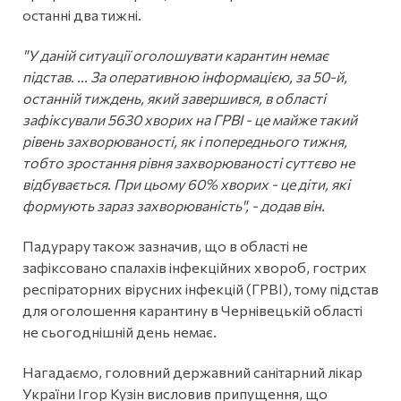
останні два тижні.
"У даній ситуації оголошувати карантин немає
підстав. ... За оперативною інформацією, за 50-й,
останній тиждень, який завершився, в області
зафіксували 5630 хворих на ГРВІ - це майже такий
рівень захворюваності, як і попереднього тижня,
тобто зростання рівня захворюваності суттєво не
відбувається. При цьому 60% хворих - це діти, які
формують зараз захворюваність", - додав він.
Падурару також зазначив, що в області не
зафіксовано спалахів інфекційних хвороб, гострих
респіраторних вірусних інфекцій (ГРВІ), тому підстав
для оголошення карантину в Чернівецькій області
не сьогоднішній день немає.
Нагадаємо, головний державний санітарний лікар
України Ігор Кузін висловив припущення, що