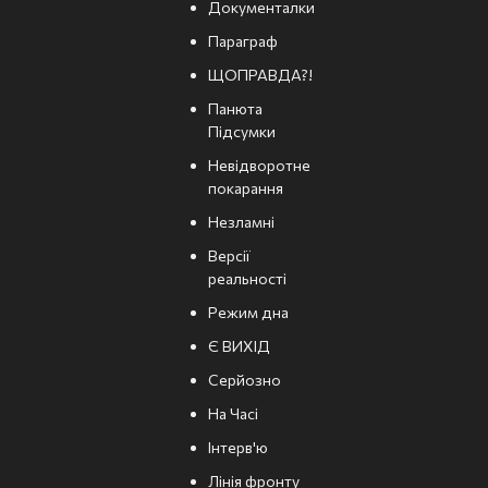
Документалки
Параграф
ЩОПРАВДА?!
Панюта
Підсумки
Невідворотне
покарання
Незламні
Версії
реальності
Режим дна
Є ВИХІД
Серйозно
На Часі
Інтерв'ю
Лінія фронту