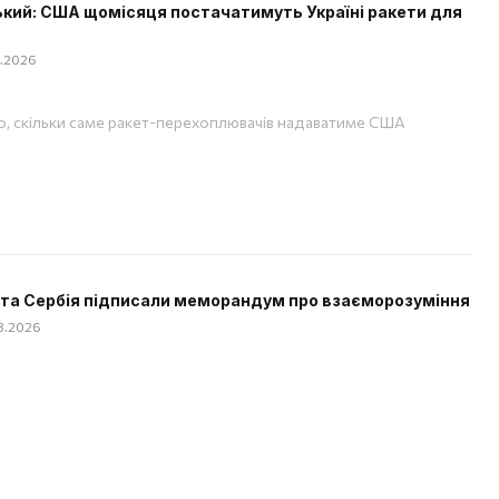
кий: США щомісяця постачатимуть Україні ракети для
08.2026
, скільки саме ракет-перехоплювачів надаватиме США
 та Сербія підписали меморандум про взаєморозуміння
08.2026