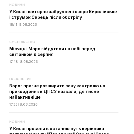
НОВИНИ
У Києві повторно забруднені озеро Кирилівське
і струмок Сирець після обстрілу
18:11 | 8.08.2026
СУСПІЛЬСТВО
Місяць і Марс зійдуться на небі перед
світанком 9 серпня
17:48 | 8.08.2026
ЕКСКЛЮЗИВ
Ворог прагне розширити зону контролю на
прикордонні: в ДПСУ назвали, де тисне
найактивніше
17:33 | 8.08.2026
НОВИНИ
У Києві провели в останню путь керівника