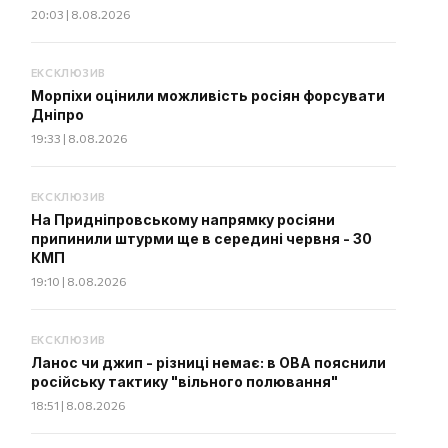
20:03 | 8.08.2026
ЕКСКЛЮЗИВ
Морпіхи оцінили можливість росіян форсувати
Дніпро
19:33 | 8.08.2026
ЕКСКЛЮЗИВ
На Придніпровському напрямку росіяни
припинили штурми ще в середині червня - 30
КМП
19:10 | 8.08.2026
ЕКСКЛЮЗИВ
Ланос чи джип - різниці немає: в ОВА пояснили
російську тактику "вільного полювання"
18:51 | 8.08.2026