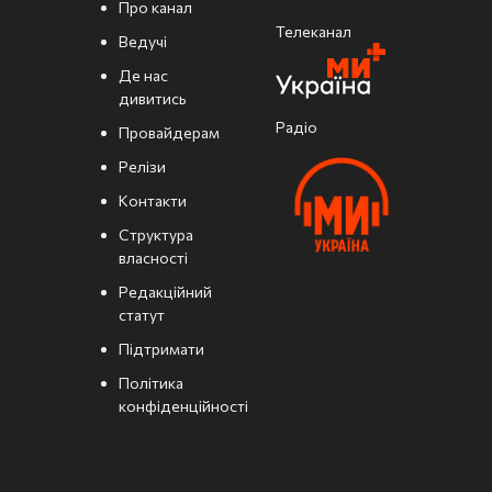
Про канал
Телеканал
Ведучі
Де нас
дивитись
Радіо
Провайдерам
Релізи
Контакти
Структура
власності
Редакційний
статут
Підтримати
Політика
конфіденційності