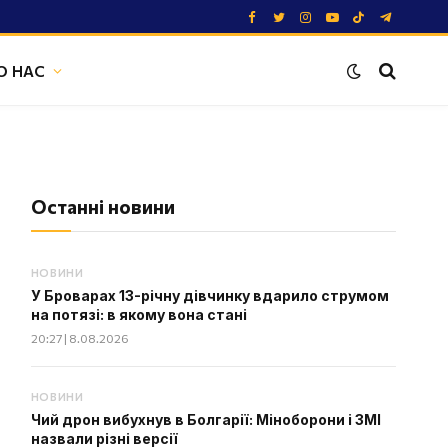
Facebook
Twitter
Instagram
YouTube
TikTok
Telegram
О НАС
Останні новини
НОВИНИ
У Броварах 13-річну дівчинку вдарило струмом
на потязі: в якому вона стані
20:27 | 8.08.2026
НОВИНИ
Чий дрон вибухнув в Болгарії: Міноборони і ЗМІ
назвали різні версії