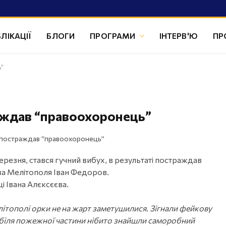
ЛІКАЦІЇ
БЛОГИ
ПРОГРАМИ
ІНТЕРВ'Ю
ПР
ь”
аждав “правоохоронець”
ерезня, стався гучний вибух, в результаті постраждав
ва Мелітополя Іван Федоров.
і Івана Алєксєєва.
ітополі орки не на жарт заметушилися. Зігнали фейкову
 - біля пожежної частини нібито знайшли саморобний