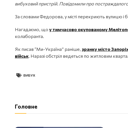
вибуховий пристрій. Повідомили про постраждалого п
За словами Федорова, у місті перекриють вулицю і б
Нагадаємо, що
у тимчасово окупованому Мелітопо
колаборанта.
Як писав “Ми-Україна” раніше,
зранку місто Запорі
військ
. Наразі обстріл ведеться по житловим кварта
ВИБУХ
Головне