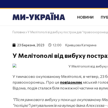
НОВИНИ
ПУБ
Головна
»
У Мелітополі від вибуху постраждав “правоохоронец
23 Березня, 2023
12:00
Кривцова Катерина
У Мелітополі від вибуху постр
У тимчасово окупованому Мелітополі, в четвер, 23 б
правоохоронець. Про це
повідомляє
міський голо
Відома, подія сталася біля пожежної частини на вулиц
“Після ранкового вибуху у поки що окупованому Мел
“поліцію”і рятувальників на вулицю Івана Алєксєєва