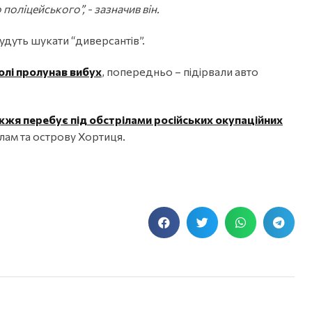
оліцейського”, - зазначив він.
удуть шукати “диверсантів”.
лі пролунав вибух
, попередньо – підірвали авто
жжя перебує під обстрілами російських окупаційних
лам та острову Хортиця.