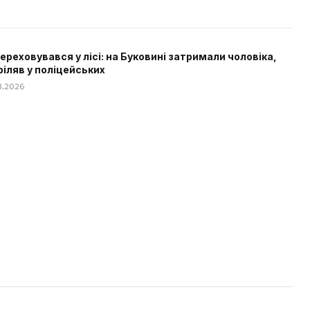
 переховувався у лісі: на Буковині затримали чоловіка,
ріляв у поліцейських
08.2026