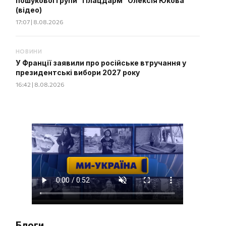
пошукової групи "Плацдарм" Олексія Юкова
(відео)
17:07 | 8.08.2026
НОВИНИ
У Франції заявили про російське втручання у
президентські вибори 2027 року
16:42 | 8.08.2026
Блоги