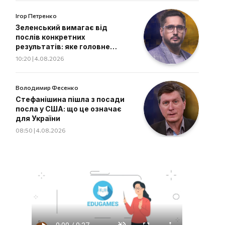
Ігор Петренко
Зеленський вимагає від
послів конкретних
результатів: яке головне
завдання дипломатів
10:20 | 4.08.2026
Володимир Фесенко
Стефанішина пішла з посади
посла у США: що це означає
для України
08:50 | 4.08.2026