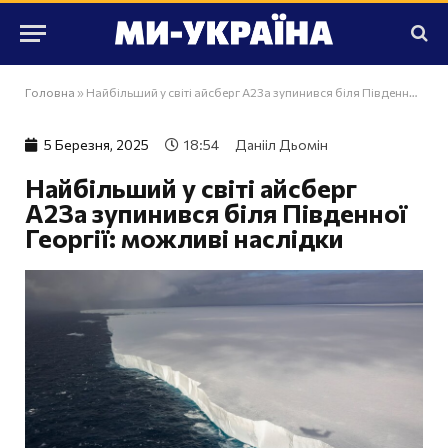
Головна
»
Найбільший у світі айсберг A23a зупинився біля Південної Георгії: можливі наслідки
5 Березня, 2025
18:54
Данііл Дьомін
Найбільший у світі айсберг
A23a зупинився біля Південної
Георгії: можливі наслідки