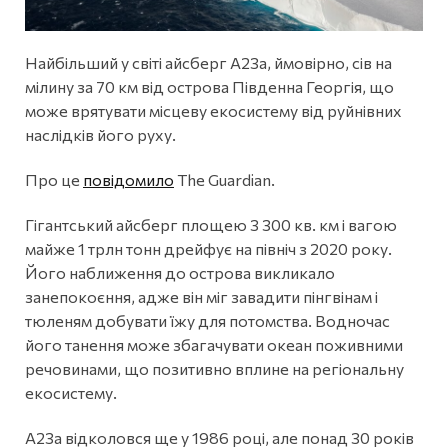
Найбільший у світі айсберг A23a, ймовірно, сів на
мілину за 70 км від острова Південна Георгія, що
може врятувати місцеву екосистему від руйнівних
наслідків його руху.
Про це
повідомило
The Guardian.
Гігантський айсберг площею 3 300 кв. км і вагою
майже 1 трлн тонн дрейфує на північ з 2020 року.
Його наближення до острова викликало
занепокоєння, адже він міг завадити пінгвінам і
тюленям добувати їжу для потомства. Водночас
його танення може збагачувати океан поживними
речовинами, що позитивно вплине на регіональну
екосистему.
A23a відколовся ще у 1986 році, але понад 30 років