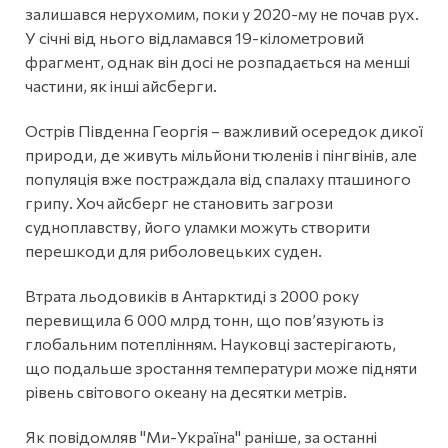
залишався нерухомим, поки у 2020-му не почав рух.
У січні від нього відламався 19-кілометровий
фрагмент, однак він досі не розпадається на менші
частини, як інші айсберги.
Острів Південна Георгія – важливий осередок дикої
природи, де живуть мільйони тюленів і пінгвінів, але
популяція вже постраждала від спалаху пташиного
грипу. Хоч айсберг не становить загрози
судноплавству, його уламки можуть створити
перешкоди для риболовецьких суден.
Втрата льодовиків в Антарктиді з 2000 року
перевищила 6 000 млрд тонн, що пов’язують із
глобальним потеплінням. Науковці застерігають,
що подальше зростання температури може підняти
рівень світового океану на десятки метрів.
Як повідомляв "Ми-Україна" раніше, за останні