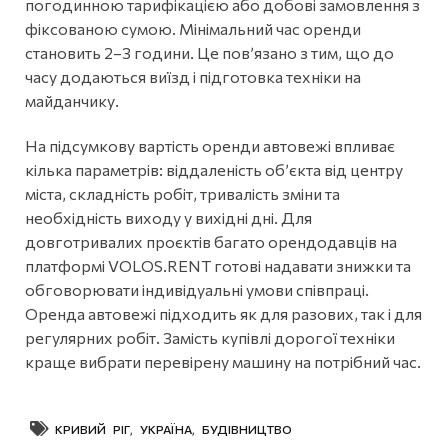
погодинною тарифікацією або добові замовлення з
фіксованою сумою. Мінімальний час оренди
становить 2–3 години. Це пов’язано з тим, що до
часу додаються виїзд і підготовка техніки на
майданчику.
На підсумкову вартість оренди автовежі впливає
кілька параметрів: віддаленість об’єкта від центру
міста, складність робіт, тривалість зміни та
необхідність виходу у вихідні дні. Для
довготривалих проєктів багато орендодавців на
платформі VOLOS.RENT готові надавати знижки та
обговорювати індивідуальні умови співпраці.
Оренда автовежі підходить як для разових, так і для
регулярних робіт. Замість купівлі дорогої техніки
краще вибрати перевірену машину на потрібний час.
КРИВИЙ РІГ
,
УКРАЇНА
,
БУДІВНИЦТВО