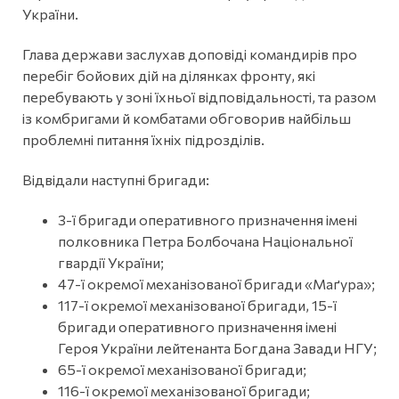
України.
Глава держави заслухав доповіді командирів про
перебіг бойових дій на ділянках фронту, які
перебувають у зоні їхньої відповідальності, та разом
із комбригами й комбатами обговорив найбільш
проблемні питання їхніх підрозділів.
Відвідали наступні бригади:
3-ї бригади оперативного призначення імені
полковника Петра Болбочана Національної
гвардії України;
47-ї окремої механізованої бригади «Маґура»;
117-ї окремої механізованої бригади, 15-ї
бригади оперативного призначення імені
Героя України лейтенанта Богдана Завади НГУ;
65-ї окремої механізованої бригади;
116-ї окремої механізованої бригади;