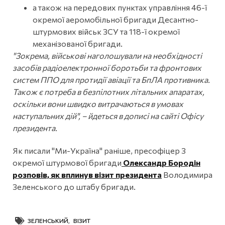
а також на передових пунктах управління 46-ї
окремої аеромобільної бригади Десантно-
штурмових військ ЗСУ та 118-ї окремої
механізованої бригади.
"Зокрема, військові наголошували на необхідності
засобів радіоелектронної боротьби та фронтових
систем ППО для протидії авіації та БпЛА противника.
Також є потреба в безпілотних літальних апаратах,
оскільки вони швидко витрачаються в умовах
наступальних дій", – йдеться в дописі на сайті Офісу
президента.
Як писали "Ми-Україна" раніше, пресофіцер 3
окремої штурмової бригади
Олександр Бородін
розповів, як вплинув візит президента
Володимира
Зеленського до штабу бригади.
ЗЕЛЕНСЬКИЙ
,
ВІЗИТ