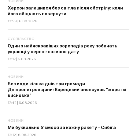
НОВИНИ
Херсон залишився без світла після обстрілу: коли
його обіцяють повернути
13:59 | 6.08.2026
СУСПІЛЬСТВО
Один з найяскравіших зорепадів року побачать
українці у серпні: названо дату
13:17 | 6.08.2026
НОВИНИ
Без води кілька днів три громади
Дніпропетровщини: Корецький анонсував "жорсткі
висновки"
12:42 | 6.08.2026
НОВИНИ
Ми буквально б’ємося за кожну ракету - Сибіга
12:12 | 6.08.2026