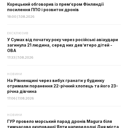
Корецький обговорив із прем’єром Фінляндії
посилення ППО і розвиток дронів
18:00 | 7.08.2026
ЕКСКЛЮЗИВ
У Сумах від початку року через російські авіаудари
загинула 21 людина, серед них дев’ятеро дітей -
ОВА
17:33 | 7.08.2026
НОВИНИ
На Рівненщині через вибух гранати у будинку
отримали поранення 22-річний хлопець та його 23-
річна дівчина
17:06 | 7.08.2026
НОВИНИ
ГУР провело морський парад дронів Magura біля
тимчасово окупованої Ялти напередодні Дня міста