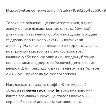
https://twitter.com/aviationbrk/status/16982554326307
Телеканал зазначає, що спочатку вечірки, під час
яких учасники дізнаються про стать майбутньої
дитини були веселим способом повідомити родині
та друзям про те, кого чекати - хлопчика чи
дівчинку. На таких святкуваннях використовувались
повітряні кульки, торти з різнокольоровою
начинкою або кольоровий дим. Згодом у батьків
стали виникати відверто небезпечні ідеї для таких
вечірок. Для прикладу, одна з гендер-паті в Аризоні
у 2017 році призвела до лісової пожежі.
Нагадаємо, в авіакатастрофі в Житомирській
області
загинули троє пілотів
, зокрема, відомий
пілот з позивним “Джус”. Це сталося ввечері 25
серпня. Як зазначається, під час виконання