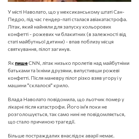
У місті Наволато, що у мексиканському штаті Сан-
Педро, під час гендер-паті сталася авіакатастрофа.
Літак, який найняли для запуску кольорових
конфетті - рожевих чи блакитних (в залежності від
статі майбутньої дитини) - впав поблизу місця
святкування, пілот загинув.
Як
пише
CNN, літак низько пролетів над майбутніми
батьками та їхніми друзями, випустивши рожеві
конфетті. Після маневру пілот різко взяв угору і у
машини "склалося" крило.
Влада Наволато повідомила, що льотчик помер у
лікарні після катастрофи. Його ім'я поки не
розголошується, так само нині не повідомляється,
що стало причиною трагедії.
Більше постраждалих внаслідок аварії немає.