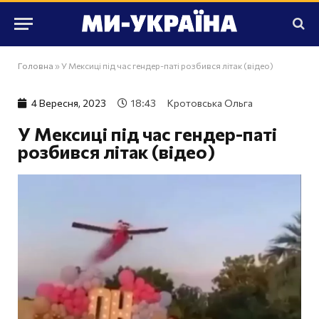
Головна
»
У Мексиці під час гендер-паті розбився літак (відео)
4 Вересня, 2023
18:43
Кротовська Ольга
У Мексиці під час гендер-паті
розбився літак (відео)