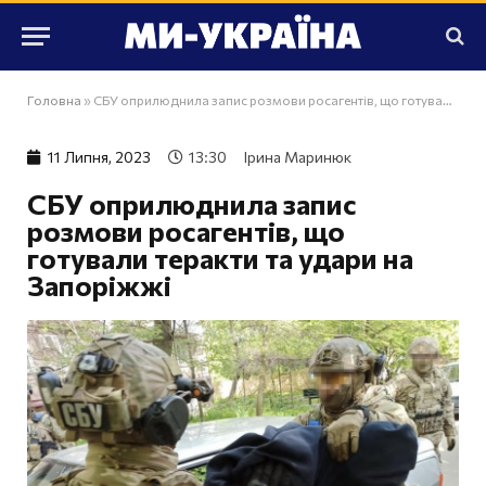
Головна
»
СБУ оприлюднила запис розмови росагентів, що готували теракти та удари на Запоріжжі
11 Липня, 2023
13:30
Ірина Маринюк
СБУ оприлюднила запис
розмови росагентів, що
готували теракти та удари на
Запоріжжі