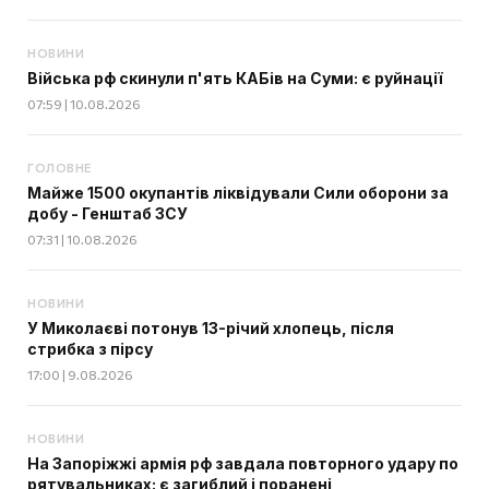
НОВИНИ
Війська рф скинули п'ять КАБів на Суми: є руйнації
07:59 | 10.08.2026
ГОЛОВНЕ
Майже 1500 окупантів ліквідували Сили оборони за
добу - Генштаб ЗСУ
07:31 | 10.08.2026
НОВИНИ
У Миколаєві потонув 13-річий хлопець, після
стрибка з пірсу
17:00 | 9.08.2026
НОВИНИ
На Запоріжжі армія рф завдала повторного удару по
рятувальниках: є загиблий і поранені