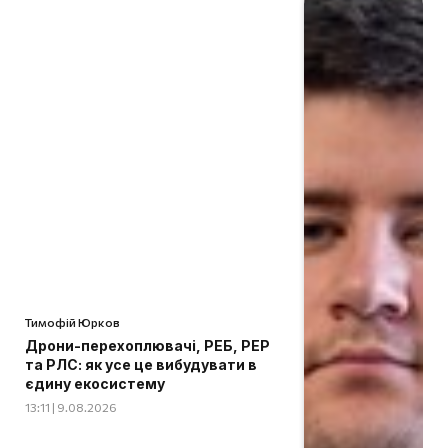
Тимофій Юрков
Дрони-перехоплювачі, РЕБ, РЕР
та РЛС: як усе це вибудувати в
єдину екосистему
13:11 | 9.08.2026