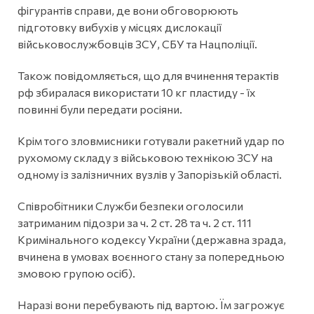
фігурантів справи, де вони обговорюють
підготовку вибухів у місцях дислокації
військовослужбовців ЗСУ, СБУ та Нацполіції.
Також повідомляється, що для вчинення терактів
рф збиралася використати 10 кг пластиду - їх
повинні були передати росіяни.
Крім того зловмисники готували ракетний удар по
рухомому складу з військовою технікою ЗСУ на
одному із залізничних вузлів у Запорізькій області.
Співробітники Служби безпеки оголосили
затриманим підозри за ч. 2 ст. 28 та ч. 2 ст. 111
Кримінального кодексу України (державна зрада,
вчинена в умовах воєнного стану за попередньою
змовою групою осіб).
Наразі вони перебувають під вартою. Їм загрожує