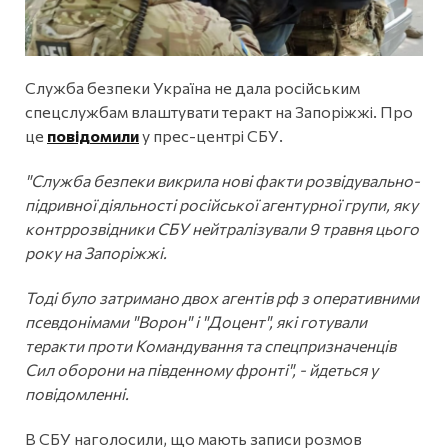
Служба безпеки Україна не дала російським
спецслужбам влаштувати теракт на Запоріжжі. Про
це
повідомили
у прес-центрі СБУ.
"Служба безпеки викрила нові факти розвідувально-
підривної діяльності російської агентурної групи, яку
контррозвідники СБУ нейтралізували 9 травня цього
року на Запоріжжі.
Тоді було затримано двох агентів рф з оперативними
псевдонімами "Ворон" і "Доцент", які готували
теракти проти Командування та спецпризначенців
Сил оборони на південному фронті", - йдеться у
повідомленні.
В СБУ наголосили, що мають записи розмов