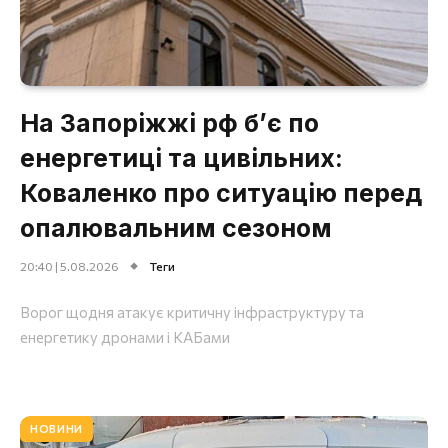
На Запоріжжі рф б’є по
енергетиці та цивільних:
Коваленко про ситуацію перед
опалювальним сезоном
20:40 | 5.08.2026
Теги
Ворог щодня атакує критичну інфраструктуру та
енергетику дронами і КАБами
НОВИНИ