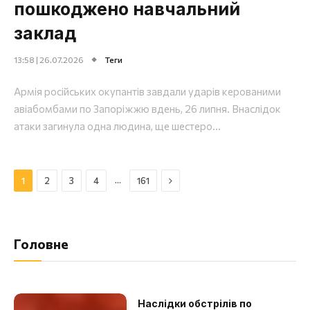
пошкоджено навчальний
заклад
13:58 | 26.07.2026
Теги
Армія російських окупантів завдали ударів керованими
авіабомбами по Запоріжжю вдень, 26 липня. Внаслідок
атаки загинула одна людина, ще шестеро...
Далі
…
1
2
3
4
161
Головне
Наслідки обстрілів по