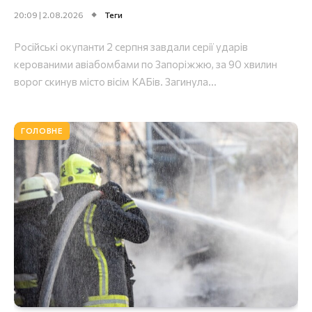
20:09 | 2.08.2026
Теги
Російські окупанти 2 серпня завдали серії ударів
керованими авіабомбами по Запоріжжю, за 90 хвилин
ворог скинув місто вісім КАБів. Загинула...
ГОЛОВНЕ