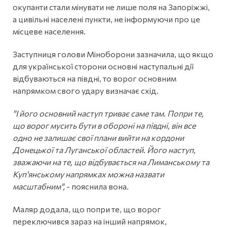
окупанти стали мінувати не лише поля на Запоріжжі,
а цивільні населені пункти, не інформуючи про це
місцеве населення.
Заступниця голови Міноборони зазначила, що якщо
для української сторони основні наступальні дії
відбуваються на півдні, то ворог основним
напрямком свого удару визначає схід.
"І його основний наступ триває саме там. Попри те,
що ворог мусить бути в обороні на півдні, він все
одно не залишає свої плани вийти на кордони
Донецької та Луганської областей. Його наступ,
зважаючи на те, що відбувається на Лиманському та
Куп'янському напрямках можна назвати
масштабним",
- пояснила вона.
Маляр додала, що попри те, що ворог
переключився зараз на інший напрямок,