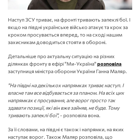
Наступ ЗСУ триває, на фронті тривають запеклі бої. І
якщо на півдні українське військо атакує та крок за
кроком просувається вперед, то на сході нашим
захисникам доводиться стояти в обороні.
Детальніше про актуальну ситуацію на різних
ділянках фронту в ефірі "Ми-Україна"
розповіла
заступниця міністра оборони України Ганна Маляр.
"На півдні на декількох напрямках триває наступ. І
власне там все відбувається за планом. На всіх цих
напрямках є просування, але ворог просто так
здавати позиції, які він вже зайняв, не буде. Тому
тривають запеклі бої",
- розповіла вона.
За її словами, на півдні є також і напрямки, на яких
наступає ворог. Також Маляр розповіла, що